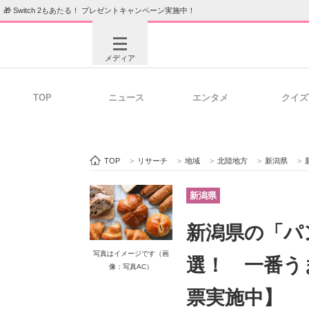
🎁 Switch 2もあたる！ プレゼントキャンペーン実施中！
メディア
TOP
ニュース
エンタメ
クイズ
注目記事を集めた総合ページ
ITの今
TOP
>
リサーチ
>
地域
>
北陸地方
>
新潟県
>
ビジネスと働き方のヒント
AI活用
新潟県
新潟県の「パ
ITエンジニア向け専門サイト
企業向けI
写真はイメージです（画
選！ 一番う
像：写真AC）
票実施中】