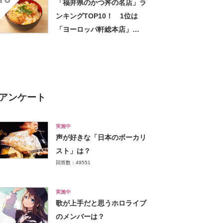
「福井県のかつ丼の名店」ラ
ンキングTOP10！ 1位は
「ヨーロッパ軒総本店」
【2023年12月11日時点／
SARAH】
アンケート
実施中
声が好きな「日本のボーカリ
スト」は？
回答数：49551
実施中
歌が上手だと思うホロライブ
のメンバーは？