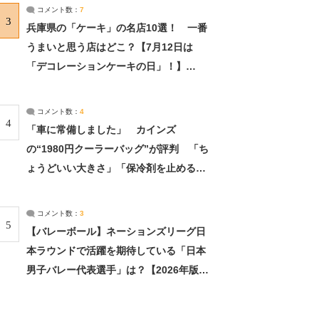
サーチ：2ページ目
コメント数：
7
3
兵庫県の「ケーキ」の名店10選！ 一番
うまいと思う店はどこ？【7月12日は
「デコレーションケーキの日」！】
（2/4） | 兵庫県 ねとらぼリサーチ：2ペ
ージ目
コメント数：
4
4
「車に常備しました」 カインズ
の“1980円クーラーバッグ”が評判 「ち
ょうどいい大きさ」「保冷剤を止めるベ
ルトが良い」（1/5） | ライフ ねとらぼ
リサーチ
コメント数：
3
5
【バレーボール】ネーションズリーグ日
本ラウンドで活躍を期待している「日本
男子バレー代表選手」は？【2026年版・
人気投票実施中】（投票結果） | スポー
ツ ねとらぼリサーチ