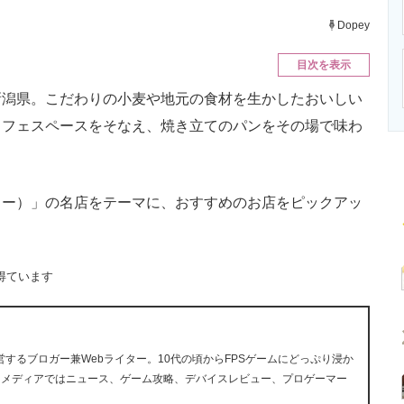
ニクス専門サイト
電子設計の基本と応用
エネルギーの専
Dopey
目次を表示
潟県。こだわりの小麦や地元の食材を生かしたおいしい
カフェスペースをそなえ、焼き立てのパンをその場で味わ
ー）」の名店をテーマに、おすすめのお店をピックアッ
得ています
ら運営するブロガー兼Webライター。10代の頃からFPSゲームにどっぷり浸か
ツメディアではニュース、ゲーム攻略、デバイスレビュー、プロゲーマー