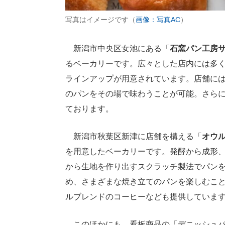
写真はイメージです（
画像：写真AC
）
新潟市中央区女池にある「
石窯パン工房サ
るベーカリーです。広々とした店内には多
ラインアップが用意されています。店舗に
のパンをその場で味わうことが可能。さら
ております。
新潟市秋葉区新津に店舗を構える「
オウル
を用意したベーカリーです。発酵から成形
から生地を作り出すスクラッチ製法でパン
め、さまざまな焼き立てのパンを楽しむこ
ルブレンドのコーヒーなども提供していま
このほかにも、看板商品の「デニッシュパ