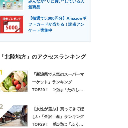
みんなが"リピ買い"している人
門メディア
建設×テクノロジーの最前線
気商品
【抽選で5,000円分】Amazonギ
フトカードが当たる！読者アン
ケート実施中
「北陸地方」のアクセスランキング
1
「新潟県で人気のスーパーマ
ーケット」ランキング
TOP20！ 1位は「たのしい
スーパー エスマート」【2025
2
年2月版／Googleクチコミ】
【女性が選ぶ】買ってきてほ
しい「金沢土産」ランキング
TOP29！ 第1位は「ふくさ