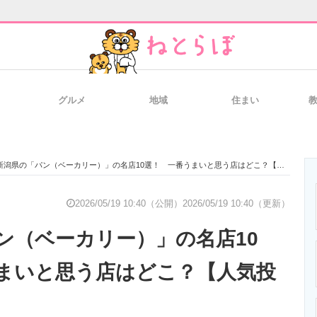
グルメ
地域
住まい
と未来を見通す
スマホと通信の最新トレンド
進化するPCとデ
新潟県の「パン（ベーカリー）」の名店10選！ 一番うまいと思う店はどこ？【人気投票実施中】
のいまが分かる
企業ITのトレンドを詳説
経営リーダーの
2026/05/19 10:40（公開）
2026/05/19 10:40（更新）
ン（ベーカリー）」の名店10
T製品の総合サイト
IT製品の技術・比較・事例
製造業のIT導入
まいと思う店はどこ？【人気投