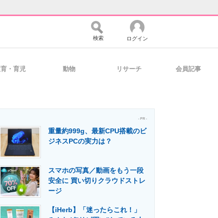
検索
ログイン
教育・育児
動物
リサーチ
会員記事
バイスの未来
好きが集まる 比べて選べる
- PR -
重量約999g、最新CPU搭載のビ
コミュニティ
マーケ×ITの今がよく分かる
ジネスPCの実力は？
スマホの写真／動画をもう一段
・活用を支援
安全に 買い切りクラウドストレ
ージ
【iHerb】「迷ったらこれ！」