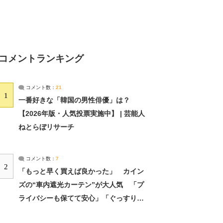
コメントランキング
コメント数：
21
1
一番好きな「韓国の男性俳優」は？
【2026年版・人気投票実施中】 | 芸能人
ねとらぼリサーチ
コメント数：
7
2
「もっと早く買えば良かった」 カイン
ズの“車内遮光カーテン”が大人気 「プ
ライバシーも保てて安心」「ぐっすり眠
れました」（2/2） | ライフ ねとらぼリ