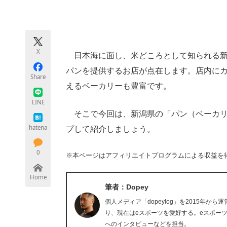
モノづくり技術者専門サイト
エレクトロ
X
日本海に面し、米どころとして知られる新
ちょっと気になるネットの話題
パンを提供するお店が点在します。店内に
Share
えるベーカリーも豊富です。
LINE
そこで今回は、新潟県の「パン（ベーカリ
hatena
プして紹介しましょう。
0
※本ページはアフィリエイトプログラムによる収益を
Home
筆者：Dopey
個人メディア「dopeylog」を2015年か
り、現在はeスポーツを愛好する。eスポー
へのインタビューなどを担当。