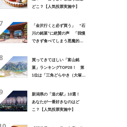
どこ？【人気投票実施中】
7
「金沢行くと必ず買う」 “石
川の銘菓”に絶賛の声 「我慢
できず食べてしまう悪魔的お
いしさ」「どうしても忘れら
8
れなかった」「時々無性に食
買ってきてほしい「富山銘
べたくなります」
菓」ランキングTOP28！ 第
1位は「三角どらやき（大塚
屋）」【2026年最新調査結
9
果】
新潟県の「道の駅」10選！
あなたが一番好きなのはど
こ？【人気投票実施中】
10