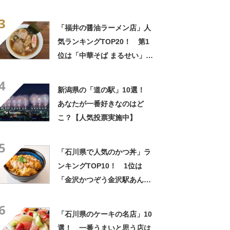
餅 (和菓子 村上)」【2026年最
3
新調査結果】
「福井の醤油ラーメン店」人
気ランキングTOP20！ 第1
位は「中華そば まるせい」
【2024年4月18日時点の評価
4
／ラーメンデータベース】
新潟県の「道の駅」10選！
あなたが一番好きなのはど
こ？【人気投票実施中】
5
「石川県で人気のかつ丼」ラ
ンキングTOP10！ 1位は
「金沢かつぞう金沢駅あんと
店」【2024年8月版／Google
6
クチコミ】
「石川県のケーキの名店」10
選！ 一番うまいと思う店は