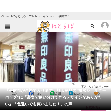
🎁 Switch 2もあたる！ プレゼントキャンペーン実施中！
ねとらぼメニュー
TOP
ニュース
エンタメ
クイズ
グルメ
地域
住まい
教育・育児
動物
リサーチ
バッグ
2026/05/17 17:00（公開）
画像：ねとらぼリサーチ
会員記事
「長財布が余裕で入ります」無印良品の“撥水ショルダー
X
Share
LINE
hatena
0
バッグ”に「裏表で使い分けできるデザインがありがた
メディア
い」「色違いでも買いました！」の声
目次を表示
注目記事を集めた総合ページ