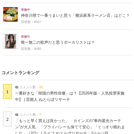
実施中
神奈川県で一番うまいと思う「横浜家系ラーメン店」はどこ？
回答数：8507
実施中
唯一無二の歌声だと思うボーカリストは？
回答数：8085
コメントランキング
コメント数：
21
1
一番好きな「韓国の男性俳優」は？【2026年版・人気投票実施
中】 | 芸能人 ねとらぼリサーチ
コメント数：
7
2
「もっと早く買えば良かった」 カインズの“車内遮光カーテ
ン”が大人気 「プライバシーも保てて安心」「ぐっすり眠れま
した」（2/2） | ライフ ねとらぼリサーチ：2ページ目