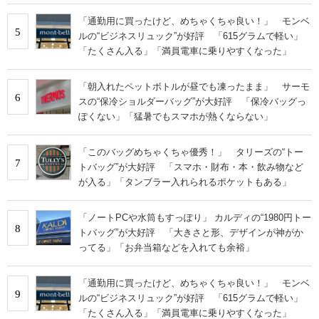
「通勤用に買ったけど、めちゃくちゃ良い！」 モンベ
5
ルの“ビジネスリュック”が好評 「615グラムで軽い」
「たくさん入る」「満員電車に乗りやすくなった」
「朝入れたペットボトルが昼でも凍ったまま」 サーモ
6
スの“保冷ショルダーバッグ”が大好評 「保冷バッグっ
ぽくない」「猛暑でもスマホが熱くならない」
「このバッグめちゃくちゃ優秀！」 タリーズの“トー
7
トバッグ”が大好評 「スマホ・財布・本・飲み物など
が入る」「タンブラー入れられるポケットもある」
「ノートPCや水筒もすっぽり」 カルディの“1980円トー
8
トバッグ”が大好評 「大きさと形、デザインが神がか
ってる」「お弁当箱などを入れても余裕」
「通勤用に買ったけど、めちゃくちゃ良い！」 モンベ
9
ルの“ビジネスリュック”が好評 「615グラムで軽い」
「たくさん入る」「満員電車に乗りやすくなった」