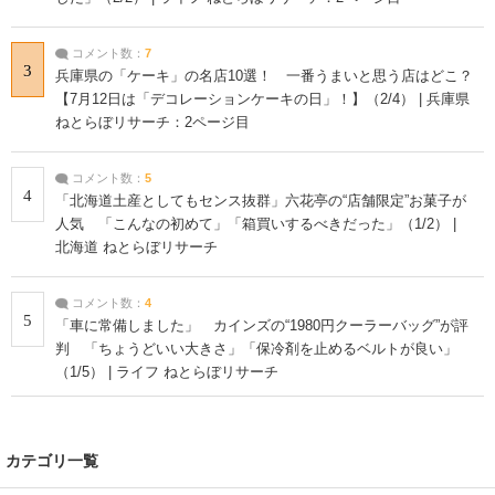
コメント数：
7
3
兵庫県の「ケーキ」の名店10選！ 一番うまいと思う店はどこ？
【7月12日は「デコレーションケーキの日」！】（2/4） | 兵庫県
ねとらぼリサーチ：2ページ目
コメント数：
5
4
「北海道土産としてもセンス抜群」六花亭の“店舗限定”お菓子が
人気 「こんなの初めて」「箱買いするべきだった」（1/2） |
北海道 ねとらぼリサーチ
コメント数：
4
5
「車に常備しました」 カインズの“1980円クーラーバッグ”が評
判 「ちょうどいい大きさ」「保冷剤を止めるベルトが良い」
（1/5） | ライフ ねとらぼリサーチ
カテゴリ一覧