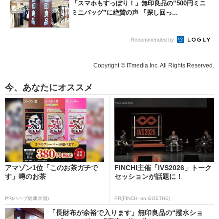
「スマホもすっぽり！」無印良品の“500円ミニ
ミニバッグ”に絶賛の声 「探し回っ...
Recommended by
Copyright © ITmedia Inc. All Rights Reserved.
今、あなたにオススメ
アマゾン1位「このお茶ガチで
FINCHI主催「IVS2026」トーク
す」噂のお茶
セッションが話題に！
PR(ハーブ健康本舗)
PR(FINCHI on GOETHE)
「長財布が余裕で入ります」無印良品の“撥水ショ