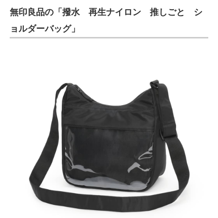
無印良品の「撥水 再生ナイロン 推しごと シ
ITの今と未来を見通す
ョルダーバッグ」
スマホと通信の最新トレンド
進化するPCとデバイスの未来
好きが集まる 比べて選べる
ビジネスと働き方のヒント
AI活用のいまが分かる
企業ITのトレンドを詳説
経営リーダーのコミュニティ
マーケ×ITの今がよく分かる
ITエンジニア向け専門サイト