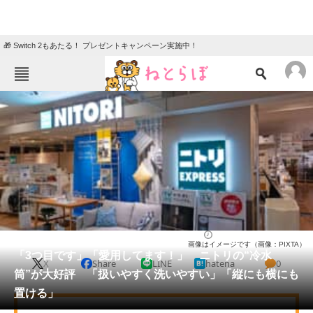
🎁 Switch 2もあたる！ プレゼントキャンペーン実施中！
ねとらぼメニュー
TOP
ニュース
エンタメ
クイズ
グルメ
地域
住まい
教育・育児
動物
リサーチ
ライフ
2026/05/20 15:30（公開）
画像はイメージです（画像：PIXTA）
会員記事
「3つ目です」「愛用してます！」 ニトリの“冷水
X
Share
LINE
hatena
0
筒”が大好評 「扱いやすく洗いやすい」「縦にも横にも
メディア
置ける」
注目記事を集めた総合ページ