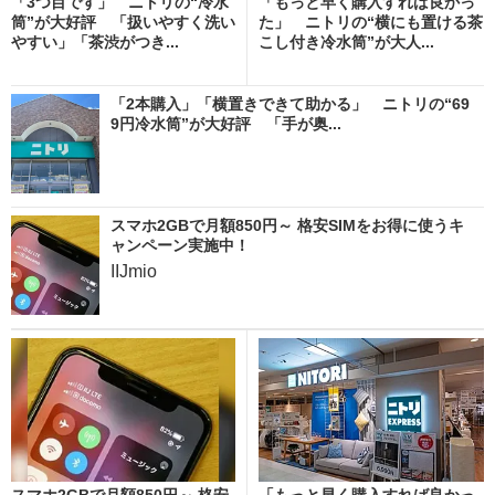
「3つ目です」 ニトリの“冷水
「もっと早く購入すれば良かっ
筒”が大好評 「扱いやすく洗い
た」 ニトリの“横にも置ける茶
やすい」「茶渋がつき...
こし付き冷水筒”が大人...
「2本購入」「横置きできて助かる」 ニトリの“69
9円冷水筒”が大好評 「手が奥...
スマホ2GBで月額850円～ 格安SIMをお得に使うキ
ャンペーン実施中！
IIJmio
スマホ2GBで月額850円～ 格安
「もっと早く購入すれば良かっ