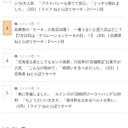
ン”が大人気 「プライバシーも保てて安心」「ぐっすり眠れま
した」（2/2） | ライフ ねとらぼリサーチ：2ページ目
コメント数：
7
3
兵庫県の「ケーキ」の名店10選！ 一番うまいと思う店はどこ？
【7月12日は「デコレーションケーキの日」！】（2/4） | 兵庫県
ねとらぼリサーチ：2ページ目
コメント数：
5
4
「北海道土産としてもセンス抜群」六花亭の“店舗限定”お菓子が
人気 「こんなの初めて」「箱買いするべきだった」（1/2） |
北海道 ねとらぼリサーチ
コメント数：
4
5
「車に常備しました」 カインズの“1980円クーラーバッグ”が評
判 「ちょうどいい大きさ」「保冷剤を止めるベルトが良い」
（1/5） | ライフ ねとらぼリサーチ