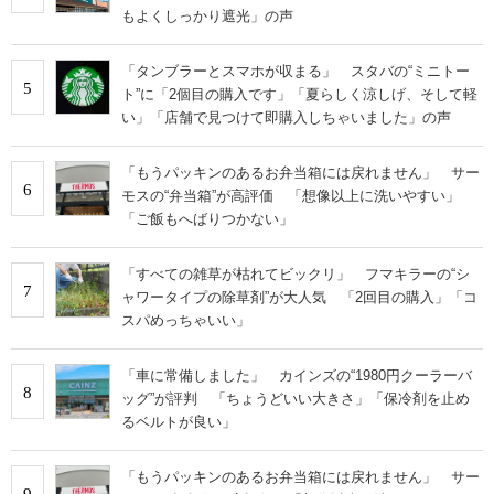
もよくしっかり遮光」の声
「タンブラーとスマホが収まる」 スタバの“ミニトー
5
ト”に「2個目の購入です」「夏らしく涼しげ、そして軽
い」「店舗で見つけて即購入しちゃいました」の声
「もうパッキンのあるお弁当箱には戻れません」 サー
6
モスの“弁当箱”が高評価 「想像以上に洗いやすい」
「ご飯もへばりつかない」
「すべての雑草が枯れてビックリ」 フマキラーの“シ
7
ャワータイプの除草剤”が大人気 「2回目の購入」「コ
スパめっちゃいい」
「車に常備しました」 カインズの“1980円クーラーバ
8
ッグ”が評判 「ちょうどいい大きさ」「保冷剤を止め
るベルトが良い」
「もうパッキンのあるお弁当箱には戻れません」 サー
9