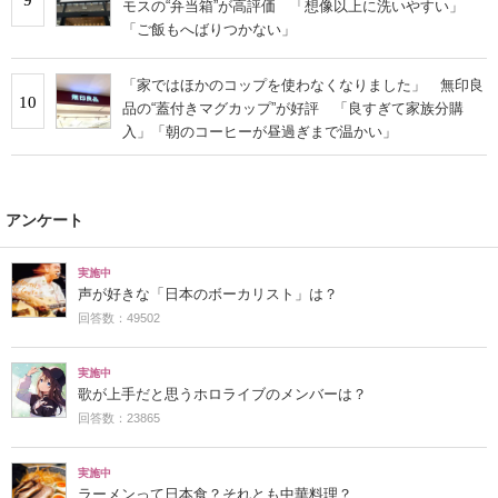
モスの“弁当箱”が高評価 「想像以上に洗いやすい」
「ご飯もへばりつかない」
「家ではほかのコップを使わなくなりました」 無印良
10
品の“蓋付きマグカップ”が好評 「良すぎて家族分購
入」「朝のコーヒーが昼過ぎまで温かい」
アンケート
実施中
声が好きな「日本のボーカリスト」は？
回答数：49502
実施中
歌が上手だと思うホロライブのメンバーは？
回答数：23865
実施中
ラーメンって日本食？それとも中華料理？