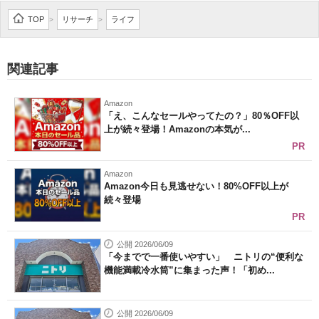
企業向けIT製品の総合サイト
TOP
リサーチ
ライフ
>
>
IT製品の技術・比較・事例
関連記事
製造業のIT導入・活用を支援
Amazon
モノづくり技術者専門サイト
「え、こんなセールやってたの？」80％OFF以
上が続々登場！Amazonの本気が...
エレクトロニクス専門サイト
PR
電子設計の基本と応用
Amazon
Amazon今日も見逃せない！80%OFF以上が
続々登場
エネルギーの専門メディア
PR
建設×テクノロジーの最前線
公開 2026/06/09
「今までで一番使いやすい」 ニトリの“便利な
ちょっと気になるネットの話題
機能満載冷水筒”に集まった声！「初め...
公開 2026/06/09