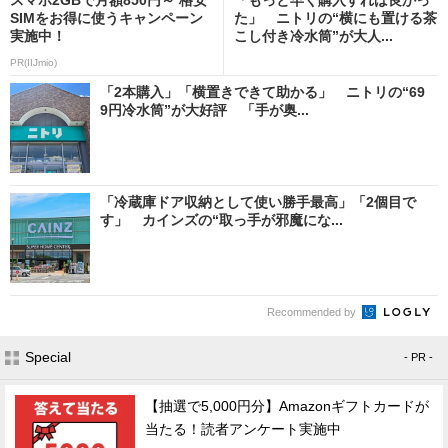
SIMをお得に使うキャンペーン
た」 ニトリの“横にも置ける茶
実施中！
こし付き冷水筒”が大人...
PR(IIJmio)
「2本購入」「横置きできて助かる」 ニトリの“69
9円冷水筒”が大好評 「手が奥...
「冷蔵庫ドア収納として使い勝手最高」「2個目で
す」 カインズの“取っ手が邪魔にな...
Recommended by
Special
- PR -
【抽選で5,000円分】Amazonギフトカードが
当たる！読者アンケート実施中