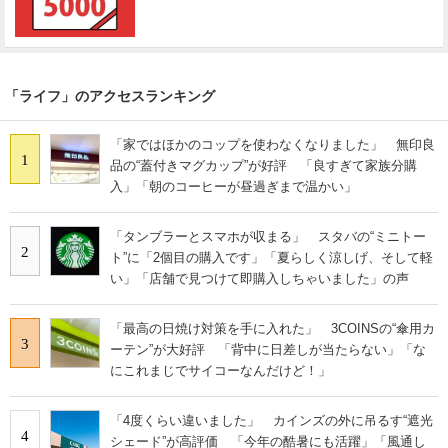
「ライフ」のアクセスランキング
「家ではほかのコップを使わなくなりました」 無印良
1
品の“蓋付きマグカップ”が好評 「良すぎて家族分購
入」「朝のコーヒーが昼過ぎまで温かい」
「タンブラーとスマホが収まる」 スタバの“ミニトー
2
ト”に「2個目の購入です」「夏らしく涼しげ、そして軽
い」「店舗で見つけて即購入しちゃいました」の声
「最高の日焼け対策を手に入れた」 3COINSの“傘用カ
3
ーテン”が大好評 「背中に日差しが当たらない」「な
にこれまじでサイコーなんだけど！」
「4度くらい違いました」 カインズの外に吊るす“遮光
4
シェード”が高評価 「今年の酷暑にも活躍」「風通し