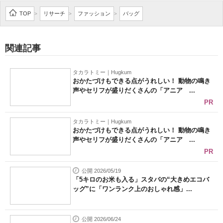
企業向けIT製品の総合サイト
TOP
リサーチ
ファッション
バッグ
>
>
>
IT製品の技術・比較・事例
関連記事
製造業のIT導入・活用を支援
タカラトミー｜Hugkum
モノづくり技術者専門サイト
おかたづけもできる点がうれしい！ 動物の鳴き
声やセリフが盛りだくさんの「アニア ...
エレクトロニクス専門サイト
PR
電子設計の基本と応用
タカラトミー｜Hugkum
おかたづけもできる点がうれしい！ 動物の鳴き
声やセリフが盛りだくさんの「アニア ...
エネルギーの専門メディア
PR
建設×テクノロジーの最前線
公開 2026/05/19
「5キロのお米も入る」スタバの“大きめエコバ
ちょっと気になるネットの話題
ッグ”に「ワンランク上のおしゃれ感」...
公開 2026/06/24