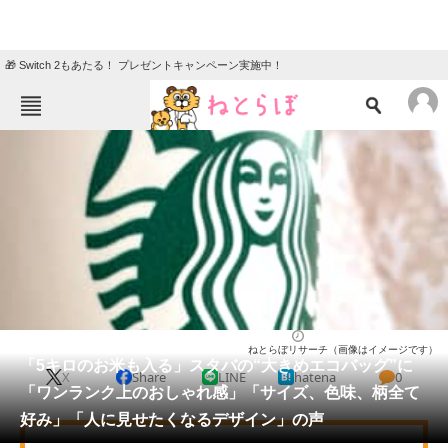
🎁 Switch 2もあたる！ プレゼントキャンペーン実施中！
ねとらぼメニュー
TOP
ニュース
エンタメ
クイズ
グルメ
地域
住まい
教育・育児
動物
リサーチ
バッグ
2026/05/19 14:20（公開）
ねとらぼリサーチ（画像はイメージです）
会員記事
「5キロのお米も入る」スタバの“大きめエコバッグ”に
X
Share
LINE
hatena
0
「ワンランク上のおしゃれ感」「サイズ、色味、柄全て
メディア
好み」「人に見せたくなるデザイン」の声
注目記事を集めた総合ページ