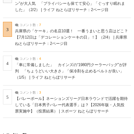
ン”が大人気 「プライバシーも保てて安心」「ぐっすり眠れま
した」（2/2） | ライフ ねとらぼリサーチ：2ページ目
コメント数：
7
3
兵庫県の「ケーキ」の名店10選！ 一番うまいと思う店はどこ？
【7月12日は「デコレーションケーキの日」！】（2/4） | 兵庫県
ねとらぼリサーチ：2ページ目
コメント数：
4
4
「車に常備しました」 カインズの“1980円クーラーバッグ”が評
判 「ちょうどいい大きさ」「保冷剤を止めるベルトが良い」
（1/5） | ライフ ねとらぼリサーチ
コメント数：
3
5
【バレーボール】ネーションズリーグ日本ラウンドで活躍を期待
している「日本男子バレー代表選手」は？【2026年版・人気投
票実施中】（投票結果） | スポーツ ねとらぼリサーチ