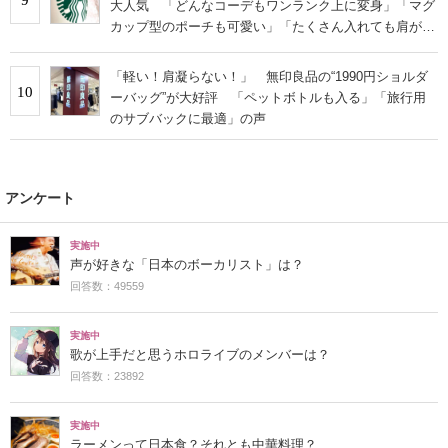
大人気 「どんなコーデもワンランク上に変身」「マグ
カップ型のポーチも可愛い」「たくさん入れても肩が痛
くならない」
「軽い！肩凝らない！」 無印良品の“1990円ショルダ
10
ーバッグ”が大好評 「ペットボトルも入る」「旅行用
のサブバックに最適」の声
アンケート
実施中
声が好きな「日本のボーカリスト」は？
回答数：49559
実施中
歌が上手だと思うホロライブのメンバーは？
回答数：23892
実施中
ラーメンって日本食？それとも中華料理？