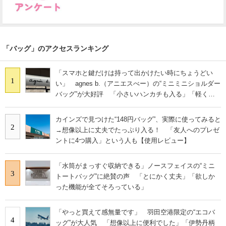
「バッグ」のアクセスランキング
「スマホと鍵だけは持って出かけたい時にちょうどい
1
い」 agnes b.（アニエスべー）の“ミニミニショルダー
バッグ”が大好評 「小さいハンカチも入る」「軽くて
旅行でも活躍します
カインズで見つけた“148円バッグ”、実際に使ってみると
2
→想像以上に丈夫でたっぷり入る！ 「友人へのプレゼ
ントに4つ購入」という人も【使用レビュー】
「水筒がまっすぐ収納できる」ノースフェイスの“ミニ
3
トートバッグ”に絶賛の声 「とにかく丈夫」「欲しか
った機能が全てそろっている」
「やっと買えて感無量です」 羽田空港限定の“エコバ
4
ッグ”が大人気 「想像以上に便利でした」「伊勢丹柄