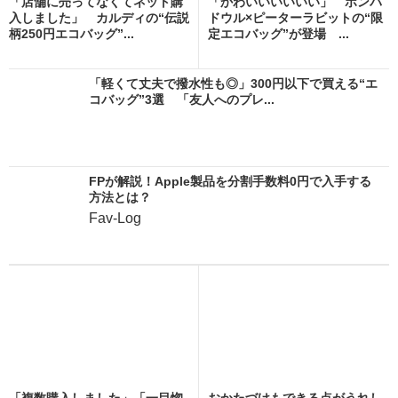
「店舗に売ってなくてネット購
「かわいいいいいい」 ポンパ
入しました」 カルディの“伝説
ドウル×ピーターラビットの“限
柄250円エコバッグ”...
定エコバッグ”が登場 ...
「軽くて丈夫で撥水性も◎」300円以下で買える“エ
コバッグ”3選 「友人へのプレ...
FPが解説！Apple製品を分割手数料0円で入手する
方法とは？
Fav-Log
「複数購入しました」「一目惚
おかたづけもできる点がうれし