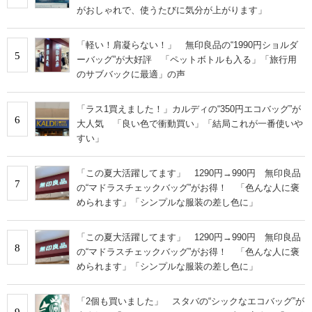
がおしゃれで、使うたびに気分が上がります」
「軽い！肩凝らない！」 無印良品の“1990円ショルダ
5
ーバッグ”が大好評 「ペットボトルも入る」「旅行用
のサブバックに最適」の声
「ラス1買えました！」カルディの“350円エコバッグ”が
6
大人気 「良い色で衝動買い」「結局これが一番使いや
すい」
「この夏大活躍してます」 1290円→990円 無印良品
7
の“マドラスチェックバッグ”がお得！ 「色んな人に褒
められます」「シンプルな服装の差し色に」
「この夏大活躍してます」 1290円→990円 無印良品
8
の“マドラスチェックバッグ”がお得！ 「色んな人に褒
められます」「シンプルな服装の差し色に」
「2個も買いました」 スタバの“シックなエコバッグ”が
9