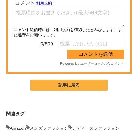
ITの今と未来を見通す
スマホと通信の最新トレンド
進化するPCとデバイスの未来
好きが集まる 比べて選べる
ビジネスと働き方のヒント
AI活用のいまが分かる
記事に戻る
企業ITのトレンドを詳説
経営リーダーのコミュニティ
関連タグ
マーケ×ITの今がよく分かる
Amazon
メンズファッション
レディースファッション
ITエンジニア向け専門サイト