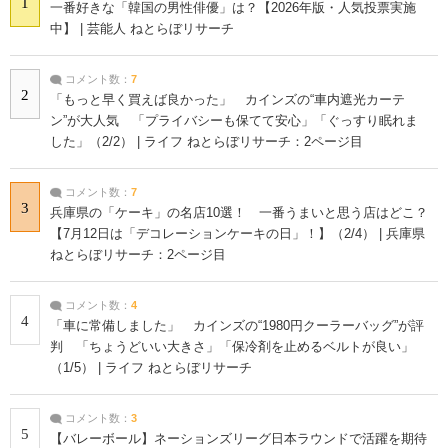
1
一番好きな「韓国の男性俳優」は？【2026年版・人気投票実施
中】 | 芸能人 ねとらぼリサーチ
コメント数：
7
2
「もっと早く買えば良かった」 カインズの“車内遮光カーテ
ン”が大人気 「プライバシーも保てて安心」「ぐっすり眠れま
した」（2/2） | ライフ ねとらぼリサーチ：2ページ目
コメント数：
7
3
兵庫県の「ケーキ」の名店10選！ 一番うまいと思う店はどこ？
【7月12日は「デコレーションケーキの日」！】（2/4） | 兵庫県
ねとらぼリサーチ：2ページ目
コメント数：
4
4
「車に常備しました」 カインズの“1980円クーラーバッグ”が評
判 「ちょうどいい大きさ」「保冷剤を止めるベルトが良い」
（1/5） | ライフ ねとらぼリサーチ
コメント数：
3
5
【バレーボール】ネーションズリーグ日本ラウンドで活躍を期待