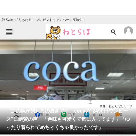
🎁 Switch 2もあたる！ プレゼントキャンペーン実施中！
ねとらぼメニュー
TOP
ニュース
エンタメ
クイズ
グルメ
地域
住まい
教育・育児
動物
リサーチ
ウェア
2026/05/20 11:00（公開）
画像：ねとらぼリサーチ
会員記事
「二の腕が隠れるの最高です」cocaの“2490円ワンピー
X
Share
LINE
hatena
0
ス”に絶賛の声 「色味も可愛くて気に入ってます」「ゆ
メディア
ったり着られてめちゃくちゃ良かったです」
目次を表示
注目記事を集めた総合ページ