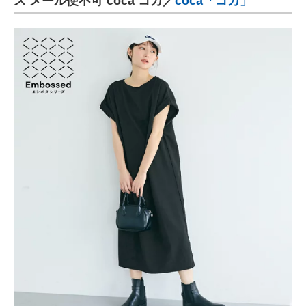
ス メール便不可 coca コカ／
coca「コカ」