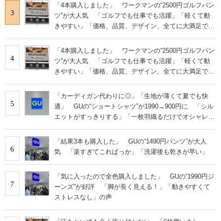
「4本購入しました」 ワークマンの“2500円ゴルフパン
3
ツ”が大人気 「ゴルフでも仕事でも活躍」「軽くて動
きやすい」「価格、品質、デザイン、全てに大満足で
す」
「4本購入しました」 ワークマンの“2500円ゴルフパン
4
ツ”が大人気 「ゴルフでも仕事でも活躍」「軽くて動
きやすい」「価格、品質、デザイン、全てに大満足で
す」
「カーディガン代わりに◎」「生地が薄くて夏でも快
5
適」 GUの“ショートシャツ”が1990→900円に 「シル
エットがすっきりする」「一枚羽織るだけでオシャレに
見える」
「結果3本も購入した」 GUの“1490円パンツ”が大人
6
気 「楽すぎてこればっか」「洗濯後も乾きが早い」
「気に入ったので全色購入しました」 GUの“1990円ジ
7
ーンズ”が好評 「脚が長く見える！」「動きやすくて
ストレスなし」の声