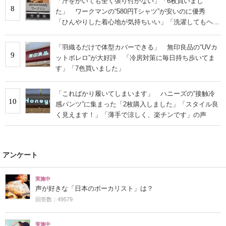
「汗をかいても全く張り付かない」「6枚買いまし
8
た」 ワークマンの“580円Tシャツ”が安いのに優秀
「ひんやりした着心地が気持ちいい」「洗濯してもヘタ
らない」
「羽織るだけで体型カバーできる」 無印良品の“UVカ
9
ットボレロ”が大好評 「冷房対策に毎日持ち歩いてま
す」「7色買いました」
「こればかり履いてしまいます」 ハニーズの“接触冷
10
感パンツ”に集まった「2枚購入しました」「スタイル良
く見えます！」「薄手で涼しく、楽チンです」の声
アンケート
実施中
声が好きな「日本のボーカリスト」は？
回答数：49579
実施中