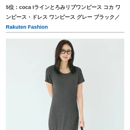
5位：coca Iラインとろみリブワンピース コカ ワ
ITの今と未来を見通す
ンピース・ドレス ワンピース グレー ブラック／
スマホと通信の最新トレンド
Rakuten Fashion
進化するPCとデバイスの未来
好きが集まる 比べて選べる
ビジネスと働き方のヒント
AI活用のいまが分かる
企業ITのトレンドを詳説
経営リーダーのコミュニティ
マーケ×ITの今がよく分かる
ITエンジニア向け専門サイト