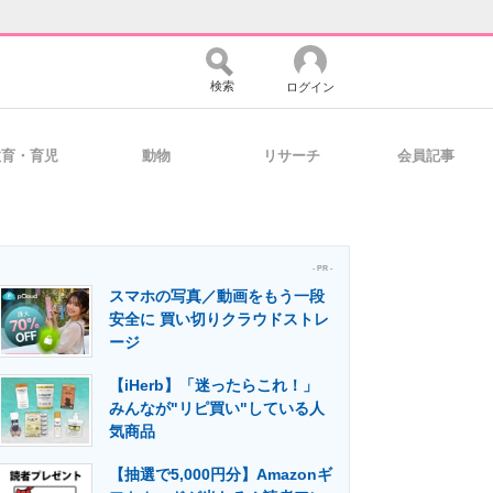
検索
ログイン
教育・育児
動物
リサーチ
会員記事
バイスの未来
好きが集まる 比べて選べる
- PR -
スマホの写真／動画をもう一段
コミュニティ
マーケ×ITの今がよく分かる
安全に 買い切りクラウドストレ
ージ
【iHerb】「迷ったらこれ！」
・活用を支援
みんなが"リピ買い"している人
気商品
【抽選で5,000円分】Amazonギ