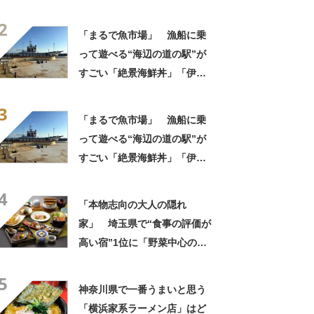
理がとにかくおいしい」「心
2
から泊まってよかったと思い
「まるで魚市場」 漁船に乗
ました」の声
って遊べる“海辺の道の駅”が
すごい「絶景海鮮丼」「伊勢
海老が丸ごと一尾」「巨大ア
3
ジフライも」【実地レポー
「まるで魚市場」 漁船に乗
ト】
って遊べる“海辺の道の駅”が
すごい「絶景海鮮丼」「伊勢
海老が丸ごと一尾」「巨大ア
4
ジフライも」【実地レポー
「本物志向の大人の隠れ
ト】
家」 埼玉県で“食事の評価が
高い宿”1位に「野菜中心の料
理がとにかくおいしい」「心
5
から泊まってよかったと思い
神奈川県で一番うまいと思う
ました」の声
「横浜家系ラーメン店」はど