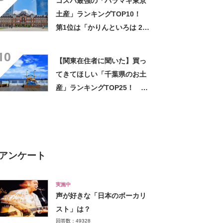
コスパ最強の「バラマキ東京
土産」ランキングTOP10！
第1位は「かりんといろは 24
個入」【2024年最新調査結
10
果】
【関東在住者に聞いた】買っ
てきてほしい「千葉県のお土
産」ランキングTOP25！ 第
1位は「のこぎり山バウムクー
ヘン（見波亭）」【2026年最
新調査結果】
アンケート
実施中
声が好きな「日本のボーカリ
スト」は？
回答数：49328