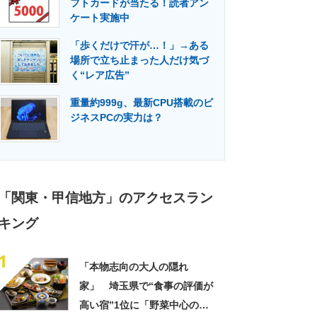
フトカードが当たる！読者アン
門メディア
建設×テクノロジーの最前線
ケート実施中
「歩くだけで汗が…！」→ある
場所で立ち止まった人だけ気づ
く“レア広告”
重量約999g、最新CPU搭載のビ
ジネスPCの実力は？
「関東・甲信地方」のアクセスラン
キング
1
「本物志向の大人の隠れ
家」 埼玉県で“食事の評価が
高い宿”1位に「野菜中心の料