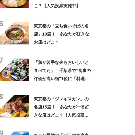
こ？【人気投票実施中】
6
東京都の「立ち食いそばの名
店」10選！ あなたが好きな
お店はどこ？
7
「魚が苦手な夫もおいしいと
食べてた」 千葉県で“食事の
評価が高い宿”1位に「料理や
気配りに感動」「安くビック
8
リしました」の声
東京都の「ジンギスカン」の
名店15選！ あなたが一番好
きな店はどこ？【人気投票実
施中】
9