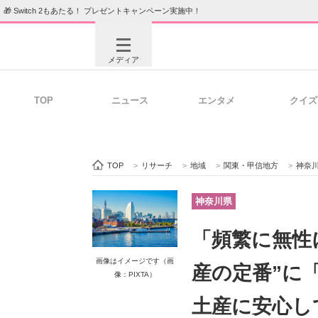
🎁 Switch 2もあたる！ プレゼントキャンペーン実施中！
メディア
TOP
ニュース
エンタメ
クイズ
注目記事を集めた総合ページ
ITの今
TOP
>
リサーチ
>
地域
>
関東・甲信地方
>
神奈
ビジネスと働き方のヒント
AI活用
神奈川県
「頻繁に無性
ITエンジニア向け専門サイト
企業向けI
画像はイメージです（画
産の定番”に
像：PIXTA）
土産に安心し