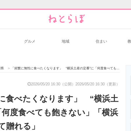
グルメ
地域
住まい
と未来を見通す
スマホと通信の最新トレンド
進化するPCとデ
川県
>
「頻繁に無性に食べたくなります」 “横浜土産の定番”に「何度食べても飽きない」「横浜土産に安心して贈れる」
のいまが分かる
企業ITのトレンドを詳説
経営リーダーの
2026/05/20 16:30（公開）
2026/05/20 16:30（更新）
に食べたくなります」 “横浜土
T製品の総合サイト
IT製品の技術・比較・事例
製造業のIT導入
「何度食べても飽きない」「横浜
て贈れる」