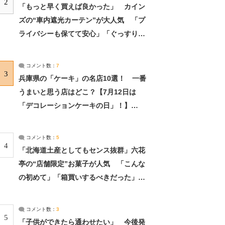
2
「もっと早く買えば良かった」 カイン
ズの“車内遮光カーテン”が大人気 「プ
ライバシーも保てて安心」「ぐっすり眠
れました」（2/2） | ライフ ねとらぼリ
サーチ：2ページ目
コメント数：
7
3
兵庫県の「ケーキ」の名店10選！ 一番
うまいと思う店はどこ？【7月12日は
「デコレーションケーキの日」！】
（2/4） | 兵庫県 ねとらぼリサーチ：2ペ
ージ目
コメント数：
5
4
「北海道土産としてもセンス抜群」六花
亭の“店舗限定”お菓子が人気 「こんな
の初めて」「箱買いするべきだった」
（1/2） | 北海道 ねとらぼリサーチ
コメント数：
3
5
「子供ができたら通わせたい」 今後発