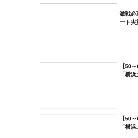
激戦必
ート実
【50
「横浜土
【50
「横浜土