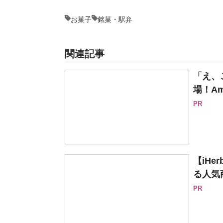
お菓子
銘菓・駅弁
関連記事
「え、
場！Am
PR
【iH
る人気
PR