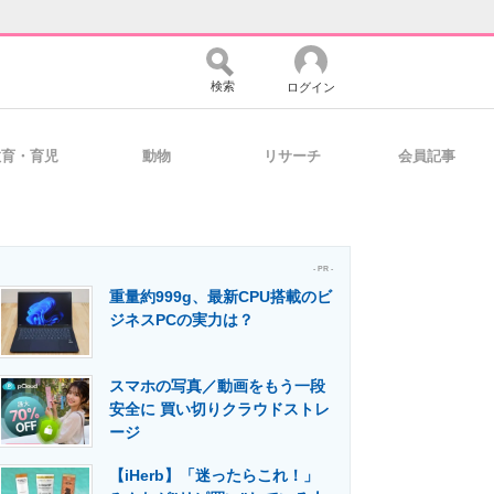
検索
ログイン
教育・育児
動物
リサーチ
会員記事
バイスの未来
好きが集まる 比べて選べる
- PR -
重量約999g、最新CPU搭載のビ
コミュニティ
マーケ×ITの今がよく分かる
ジネスPCの実力は？
スマホの写真／動画をもう一段
・活用を支援
安全に 買い切りクラウドストレ
ージ
【iHerb】「迷ったらこれ！」