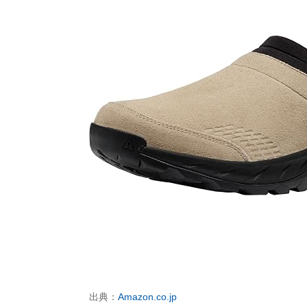
出典：
Amazon.co.jp