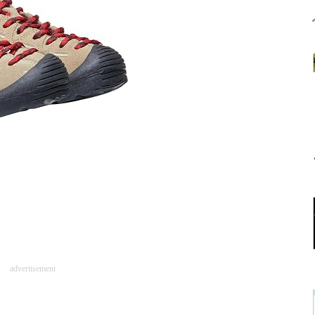
advertisement