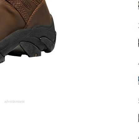
advertisement