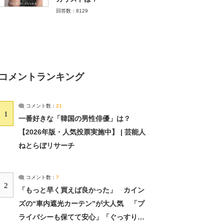
回答数：8129
コメントランキング
コメント数：
21
1
一番好きな「韓国の男性俳優」は？
【2026年版・人気投票実施中】 | 芸能人
ねとらぼリサーチ
コメント数：
7
2
「もっと早く買えば良かった」 カイン
ズの“車内遮光カーテン”が大人気 「プ
ライバシーも保てて安心」「ぐっすり眠