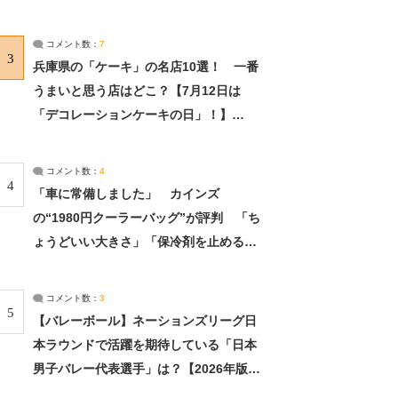
れました」（2/2） | ライフ ねとらぼリ
サーチ：2ページ目
コメント数：
7
3
兵庫県の「ケーキ」の名店10選！ 一番
うまいと思う店はどこ？【7月12日は
「デコレーションケーキの日」！】
（2/4） | 兵庫県 ねとらぼリサーチ：2ペ
ージ目
コメント数：
4
4
「車に常備しました」 カインズ
の“1980円クーラーバッグ”が評判 「ち
ょうどいい大きさ」「保冷剤を止めるベ
ルトが良い」（1/5） | ライフ ねとらぼ
リサーチ
コメント数：
3
5
【バレーボール】ネーションズリーグ日
本ラウンドで活躍を期待している「日本
男子バレー代表選手」は？【2026年版・
人気投票実施中】（投票結果） | スポー