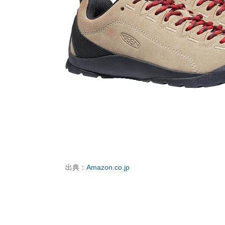
出典：
Amazon.co.jp