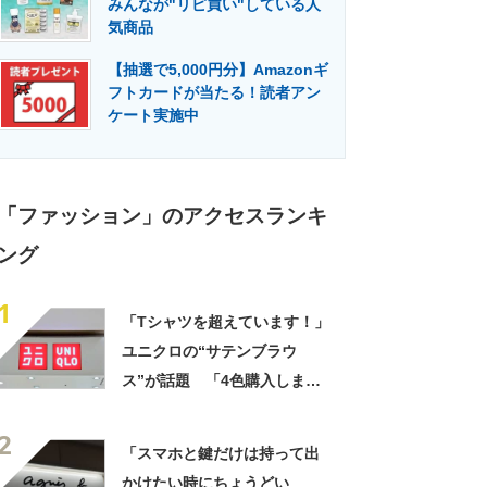
みんなが"リピ買い"している人
門メディア
建設×テクノロジーの最前線
気商品
【抽選で5,000円分】Amazonギ
フトカードが当たる！読者アン
ケート実施中
「ファッション」のアクセスランキ
ング
1
「Tシャツを超えています！」
ユニクロの“サテンブラウ
ス”が話題 「4色購入しまし
た！」「着てると必ず褒めら
2
れる！！」
「スマホと鍵だけは持って出
かけたい時にちょうどい