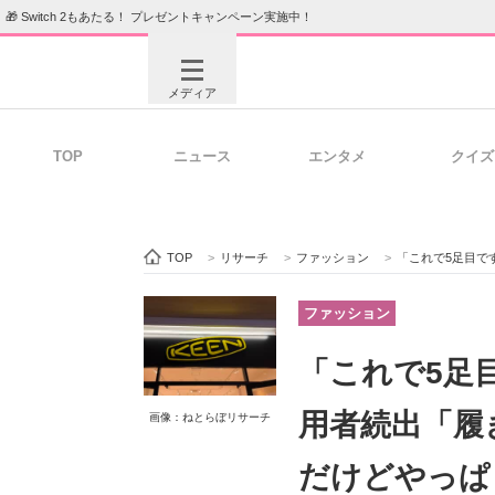
🎁 Switch 2もあたる！ プレゼントキャンペーン実施中！
メディア
TOP
ニュース
エンタメ
クイズ
注目記事を集めた総合ページ
ITの今
TOP
>
リサーチ
>
ファッション
>
「これで5足目です」
ビジネスと働き方のヒント
AI活用
ファッション
「これで5足目
ITエンジニア向け専門サイト
企業向けI
用者続出「履
画像：ねとらぼリサーチ
だけどやっぱ