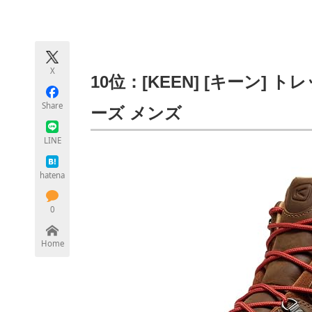
モノづくり技術者専門サイト
エレクトロ
X
ちょっと気になるネットの話題
10位：[KEEN] [キーン] 
Share
ーズ メンズ
LINE
hatena
0
Home