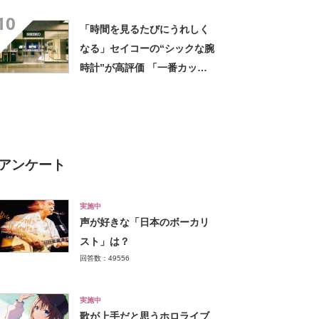
グ”がお得！ 「色んな人に褒
10
められます」「シンプルな服
「時間を見るたびにうれしく
装の差し色に」
なる」セイコーの“シックな腕
時計”が高評価 「一番カッコ
いい」「末永くお付き合いし
たい」
アンケート
実施中
声が好きな「日本のボーカリ
スト」は？
回答数：49556
実施中
歌が上手だと思うホロライブ