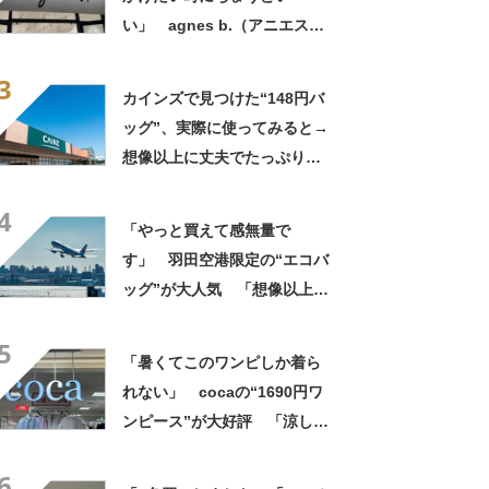
い」 agnes b.（アニエスべ
ー）の“ミニミニショルダーバ
3
ッグ”が大好評 「小さいハン
カインズで見つけた“148円バ
カチも入る」「軽くて旅行で
ッグ”、実際に使ってみると→
も活躍します
想像以上に丈夫でたっぷり入
る！ 「友人へのプレゼント
4
に4つ購入」という人も【使用
「やっと買えて感無量で
レビュー】
す」 羽田空港限定の“エコバ
ッグ”が大人気 「想像以上に
便利でした」「伊勢丹柄がお
5
しゃれで、使うたびに気分が
「暑くてこのワンピしか着ら
上がります」
れない」 cocaの“1690円ワ
ンピース”が大好評 「涼しく
着られて、シワがよらない素
6
材感と薄さも◎」「大好きす