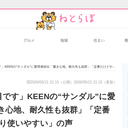
グルメ
地域
住まい
と未来を見通す
スマホと通信の最新トレンド
進化するPCとデ
KEENの“サンダル”に愛用者続出「履き心地、耐久性も抜群」「定番だけどやっぱり使いやすい」の声
のいまが分かる
企業ITのトレンドを詳説
経営リーダーの
2026/05/21 21:15（公開）
2026/05/21 21:15（更新）
です」KEENの“サンダル”に愛
T製品の総合サイト
IT製品の技術・比較・事例
製造業のIT導入
き心地、耐久性も抜群」「定番
り使いやすい」の声