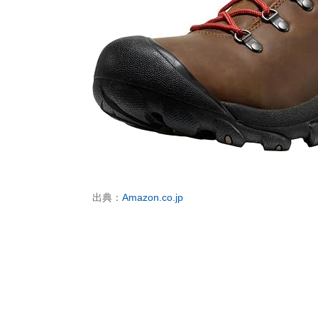
出典：
Amazon.co.jp