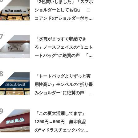
「2色買いしました」「スマホ
ぎて色違いも購入」
ショルダーとしても◎」 ニ
コアンドの“ショルダー付き財
布”が大好評 「めちゃくちゃ
7
かわいいです」「フェスで活
「水筒がまっすぐ収納でき
躍しそう」
る」ノースフェイスの“ミニト
ートバッグ”に絶賛の声 「と
にかく丈夫」「欲しかった機
8
能が全てそろっている」
「トートバッグよりずっと実
用性高い」モンベルの“折り畳
みショルダー”に絶賛の声
「荷物がいっぱい入る」「肩
9
こりには最高に軽くて良い」
「この夏大活躍してます」
1290円→990円 無印良品
の“マドラスチェックバッ