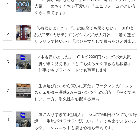
4
人気 「めちゃくちゃ可愛い」「ユニフォームかという
くらい着てます」
「6枚買いました」「この酷暑でも暑くない」 無印良
5
品の“1990円サテンロングパンツ”が大好評 「驚くほど
サラサラで軽やか」「パジャマとして買ったけど外出用
にした」
「4本も買いました」 GUの“2990円パンツ”が大人気
6
「脚が細く見える」「とても柔らかく履き心地抜群」
「仕事でもプライベートでも重宝します」
「生き延びたいから買いに来た」ワークマンの“エック
7
スシェルター暑熱αカーゴパンツ”への反応 「軽くて涼
しい」一方、耐久性を心配する声も
「気に入りすぎて3色購入」 GUの“990円パンツ”が大好
8
評 「生地がサラサラで涼しい」「とても楽でスタイル
も◎」「シルエットも履き心地も最高です」