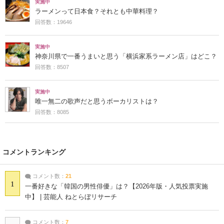
実施中
ラーメンって日本食？それとも中華料理？
回答数：19646
実施中
神奈川県で一番うまいと思う「横浜家系ラーメン店」はどこ？
回答数：8507
実施中
唯一無二の歌声だと思うボーカリストは？
回答数：8085
コメントランキング
コメント数：
21
1
一番好きな「韓国の男性俳優」は？【2026年版・人気投票実施
中】 | 芸能人 ねとらぼリサーチ
コメント数：
7