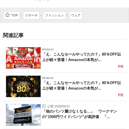
企業向けIT製品の総合サイト
TOP
リサーチ
ファッション
ウェア
>
>
>
IT製品の技術・比較・事例
製造業のIT導入・活用を支援
関連記事
モノづくり技術者専門サイト
Amazon
「え、こんなセールやってたの？」80％OFF以
エレクトロニクス専門サイト
上が続々登場！Amazonの本気が...
PR
電子設計の基本と応用
Amazon
エネルギーの専門メディア
「え、こんなセールやってたの？」80％OFF以
上が続々登場！Amazonの本気が...
建設×テクノロジーの最前線
PR
ちょっと気になるネットの話題
公開 2026/05/21
「他のパンツ履けなくなる…」 ワークマン
の“1500円ワイドパンツ”が高評価 「...