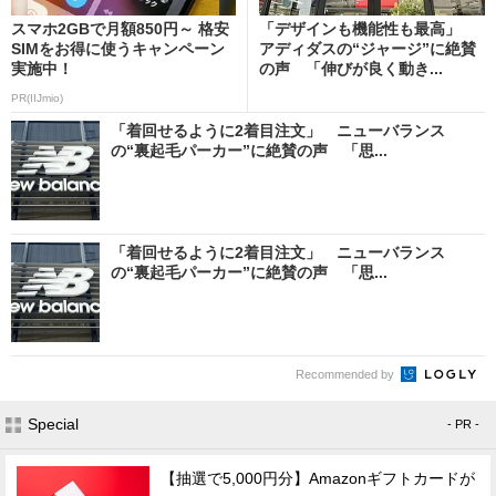
スマホ2GBで月額850円～ 格安
「デザインも機能性も最高」
SIMをお得に使うキャンペーン
アディダスの“ジャージ”に絶賛
実施中！
の声 「伸びが良く動き...
PR(IIJmio)
「着回せるように2着目注文」 ニューバランス
の“裏起毛パーカー”に絶賛の声 「思...
「着回せるように2着目注文」 ニューバランス
の“裏起毛パーカー”に絶賛の声 「思...
Recommended by
Special
- PR -
【抽選で5,000円分】Amazonギフトカードが