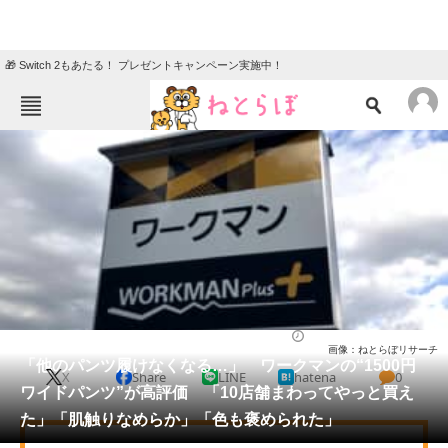
🎁 Switch 2もあたる！ プレゼントキャンペーン実施中！
ねとらぼメニュー
TOP
ニュース
エンタメ
クイズ
グルメ
地域
住まい
教育・育児
動物
リサーチ
ウェア
2026/05/21 21:50（公開）
画像：ねとらぼリサーチ
会員記事
「他のパンツ履けなくなる…」 ワークマンの“1500円
X
Share
LINE
hatena
0
ワイドパンツ”が高評価 「10店舗まわってやっと買え
メディア
た」「肌触りなめらか」「色も褒められた」
注目記事を集めた総合ページ