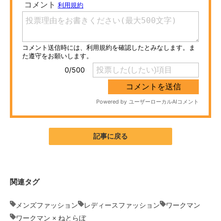
ITの今と未来を見通す
スマホと通信の最新トレンド
進化するPCとデバイスの未来
好きが集まる 比べて選べる
ビジネスと働き方のヒント
AI活用のいまが分かる
記事に戻る
企業ITのトレンドを詳説
経営リーダーのコミュニティ
関連タグ
マーケ×ITの今がよく分かる
メンズファッション
レディースファッション
ワークマン
ITエンジニア向け専門サイト
ワークマン × ねとらぼ