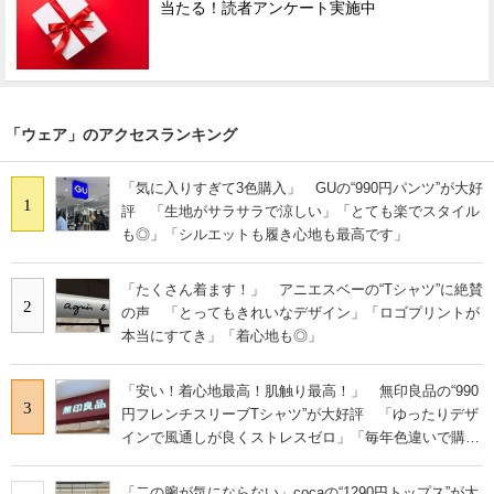
当たる！読者アンケート実施中
「ウェア」のアクセスランキング
「気に入りすぎて3色購入」 GUの“990円パンツ”が大好
1
評 「生地がサラサラで涼しい」「とても楽でスタイル
も◎」「シルエットも履き心地も最高です」
「たくさん着ます！」 アニエスベーの“Tシャツ”に絶賛
2
の声 「とってもきれいなデザイン」「ロゴプリントが
本当にすてき」「着心地も◎」
「安い！着心地最高！肌触り最高！」 無印良品の“990
3
円フレンチスリーブTシャツ”が大好評 「ゆったりデザ
インで風通しが良くストレスゼロ」「毎年色違いで購入
しているぐらいお気に入り」
「二の腕が気にならない」cocaの“1290円トップス”が大