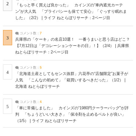
2
「もっと早く買えば良かった」 カインズの“車内遮光カーテ
ン”が大人気 「プライバシーも保てて安心」「ぐっすり眠れま
した」（2/2） | ライフ ねとらぼリサーチ：2ページ目
コメント数：
7
3
兵庫県の「ケーキ」の名店10選！ 一番うまいと思う店はどこ？
【7月12日は「デコレーションケーキの日」！】（2/4） | 兵庫県
ねとらぼリサーチ：2ページ目
コメント数：
5
4
「北海道土産としてもセンス抜群」六花亭の“店舗限定”お菓子が
人気 「こんなの初めて」「箱買いするべきだった」（1/2） |
北海道 ねとらぼリサーチ
コメント数：
4
5
「車に常備しました」 カインズの“1980円クーラーバッグ”が評
判 「ちょうどいい大きさ」「保冷剤を止めるベルトが良い」
（1/5） | ライフ ねとらぼリサーチ