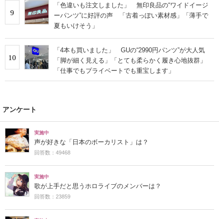
「色違いも注文しました」 無印良品の“ワイドイージ
9
ーパンツ”に好評の声 「古着っぽい素材感」「薄手で
夏もいけそう」
「4本も買いました」 GUの“2990円パンツ”が大人気
10
「脚が細く見える」「とても柔らかく履き心地抜群」
「仕事でもプライベートでも重宝します」
アンケート
実施中
声が好きな「日本のボーカリスト」は？
回答数：49468
実施中
歌が上手だと思うホロライブのメンバーは？
回答数：23859