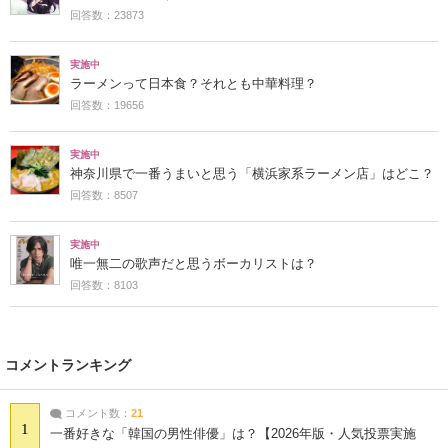
回答数：23873
実施中
ラーメンって日本食？それとも中華料理？
回答数：19656
実施中
神奈川県で一番うまいと思う「横浜家系ラーメン店」はどこ？
回答数：8507
実施中
唯一無二の歌声だと思うボーカリストは？
回答数：8103
コメントランキング
コメント数：
21
1
一番好きな「韓国の男性俳優」は？【2026年版・人気投票実施