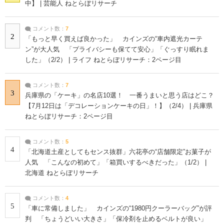
中】 | 芸能人 ねとらぼリサーチ
コメント数：
7
2
「もっと早く買えば良かった」 カインズの“車内遮光カーテ
ン”が大人気 「プライバシーも保てて安心」「ぐっすり眠れま
した」（2/2） | ライフ ねとらぼリサーチ：2ページ目
コメント数：
7
3
兵庫県の「ケーキ」の名店10選！ 一番うまいと思う店はどこ？
【7月12日は「デコレーションケーキの日」！】（2/4） | 兵庫県
ねとらぼリサーチ：2ページ目
コメント数：
5
4
「北海道土産としてもセンス抜群」六花亭の“店舗限定”お菓子が
人気 「こんなの初めて」「箱買いするべきだった」（1/2） |
北海道 ねとらぼリサーチ
コメント数：
4
5
「車に常備しました」 カインズの“1980円クーラーバッグ”が評
判 「ちょうどいい大きさ」「保冷剤を止めるベルトが良い」