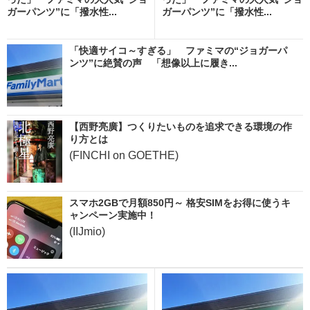
ガーパンツ”に「撥水性...
ガーパンツ”に「撥水性...
「快適サイコ～すぎる」 ファミマの“ジョガーパ
ンツ”に絶賛の声 「想像以上に履き...
【西野亮廣】つくりたいものを追求できる環境の作
り方とは
(FINCHI on GOETHE)
スマホ2GBで月額850円～ 格安SIMをお得に使うキ
ャンペーン実施中！
(IIJmio)