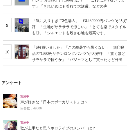
パンツ”が2990円→1990円に！ 「こればかり履いてま
す」「きれいめにも着れて大活躍」などの声
「気に入りすぎて3色購入」 GUの“990円パンツ”が大好
9
評 「生地がサラサラで涼しい」「とても楽でスタイル
も◎」「シルエットも履き心地も最高です」
「6枚買いました」「この酷暑でも暑くない」 無印良
10
品の“1990円サテンロングパンツ”が大好評 「驚くほど
サラサラで軽やか」「パジャマとして買ったけど外出用
にした」
アンケート
実施中
声が好きな「日本のボーカリスト」は？
回答数：49506
実施中
歌が上手だと思うホロライブのメンバーは？