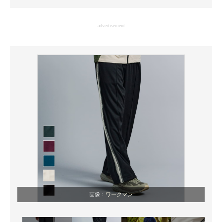
企業向けIT製品の総合サイト
advertisement
IT製品の技術・比較・事例
製造業のIT導入・活用を支援
モノづくり技術者専門サイト
エレクトロニクス専門サイト
電子設計の基本と応用
エネルギーの専門メディア
建設×テクノロジーの最前線
ちょっと気になるネットの話題
画像：
ワークマン