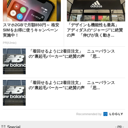
スマホ2GBで月額850円～ 格安
「デザインも機能性も最高」
SIMをお得に使うキャンペーン
アディダスの“ジャージ”に絶賛
実施中！
の声 「伸びが良く動き...
PR(IIJmio)
「着回せるように2着目注文」 ニューバランス
の“裏起毛パーカー”に絶賛の声 「思...
「着回せるように2着目注文」 ニューバランス
の“裏起毛パーカー”に絶賛の声 「思...
Recommended by
Special
- PR -