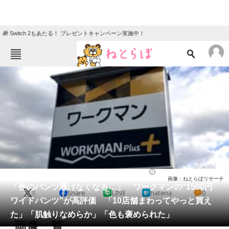
🎁 Switch 2もあたる！ プレゼントキャンペーン実施中！
ねとらぼメニュー
TOP
ニュース
エンタメ
クイズ
グルメ
地域
住まい
教育・育児
動物
リサーチ
ウェア
2026/05/21 21:50（公開）
画像：ねとらぼリサーチ
会員記事
「他のパンツ履けなくなる…」 ワークマンの“1500円
X
Share
LINE
hatena
0
ワイドパンツ”が高評価 「10店舗まわってやっと買え
メディア
た」「肌触りなめらか」「色も褒められた」
画像一覧
注目記事を集めた総合ページ