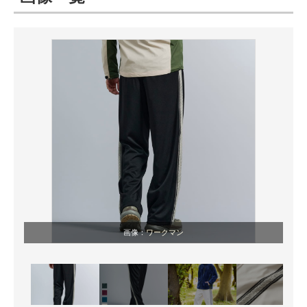
ITの今と未来を見通す
スマホと通信の最新トレンド
進化するPCとデバイスの未来
好きが集まる 比べて選べる
ビジネスと働き方のヒント
AI活用のいまが分かる
企業ITのトレンドを詳説
画像：
ワークマン
経営リーダーのコミュニティ
マーケ×ITの今がよく分かる
ITエンジニア向け専門サイト