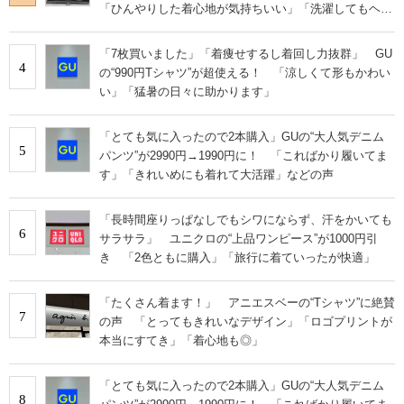
「ひんやりした着心地が気持ちいい」「洗濯してもヘタ
らない」
「7枚買いました」「着痩せするし着回し力抜群」 GU
4
の“990円Tシャツ”が超使える！ 「涼しくて形もかわい
い」「猛暑の日々に助かります」
「とても気に入ったので2本購入」GUの“大人気デニム
5
パンツ”が2990円→1990円に！ 「こればかり履いてま
す」「きれいめにも着れて大活躍」などの声
「長時間座りっぱなしでもシワにならず、汗をかいても
6
サラサラ」 ユニクロの“上品ワンピース”が1000円引
き 「2色ともに購入」「旅行に着ていったが快適」
「たくさん着ます！」 アニエスベーの“Tシャツ”に絶賛
7
の声 「とってもきれいなデザイン」「ロゴプリントが
本当にすてき」「着心地も◎」
「とても気に入ったので2本購入」GUの“大人気デニム
8