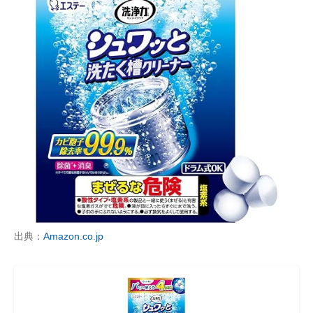
出典：
Amazon.co.jp