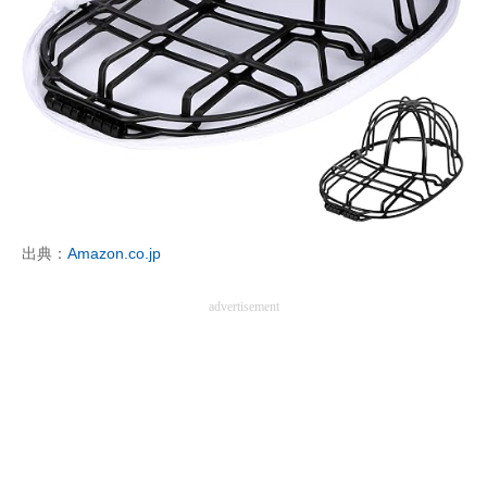
出典：
Amazon.co.jp
advertisement