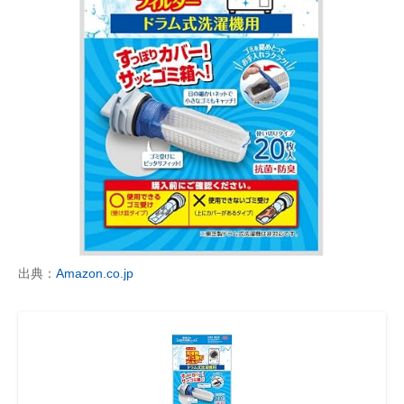
出典：
Amazon.co.jp