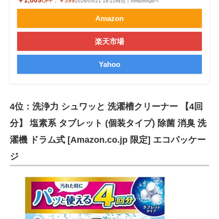
OFF：
￥399
2026/05/21 18:22時点｜Amazon調べ
Amazon
楽天市場
Yahoo
4位：洗浄力 シュワッと 洗濯槽クリーナー 【4回
分】 塩素系 タブレット (個装タイプ) 除菌 消臭 洗
濯機 ドラム式 [Amazon.co.jp 限定] エコパッケー
ジ