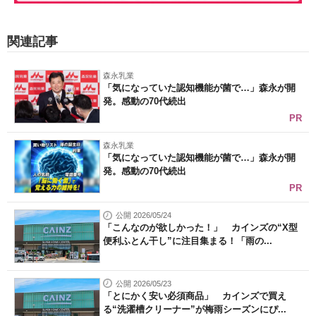
関連記事
森永乳業
「気になっていた認知機能が菌で…」森永が開
発。感動の70代続出
PR
森永乳業
「気になっていた認知機能が菌で…」森永が開
発。感動の70代続出
PR
公開 2026/05/24
「こんなのが欲しかった！」 カインズの“X型
便利ふとん干し”に注目集まる！「雨の...
公開 2026/05/23
「とにかく安い必須商品」 カインズで買え
る“洗濯槽クリーナー”が梅雨シーズンにぴ...