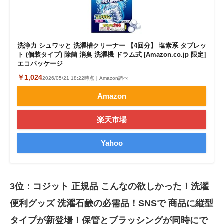
洗浄力 シュワッと 洗濯槽クリーナー 【4回分】 塩素系 タブレッ
ト (個装タイプ) 除菌 消臭 洗濯機 ドラム式 [Amazon.co.jp 限定]
エコパッケージ
￥1,024
2026/05/21 18:22時点｜Amazon調べ
Amazon
楽天市場
Yahoo
3位：コジット 正規品 こんなの欲しかった！洗濯
便利グッズ 洗濯石鹸の必需品！SNSで 商品に縦型
タイプが新登場！保管とブラッシングが同時にで