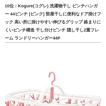
10位：Kogure(コグレ) 洗濯物干し ピンチハンガ
ITの今と未来を見通す
ー 44ピンチ [ピンク] 部屋干しに便利なドア掛けフ
スマホと通信の最新トレンド
ック 高い所に掛けやすい伸びるグリップ 絡まりに
くいピンチ構造 干し分けピンチ 隠し干し2重フレ
進化するPCとデバイスの未来
ーム ランドリーハンガー44P
好きが集まる 比べて選べる
ビジネスと働き方のヒント
AI活用のいまが分かる
企業ITのトレンドを詳説
経営リーダーのコミュニティ
マーケ×ITの今がよく分かる
ITエンジニア向け専門サイト