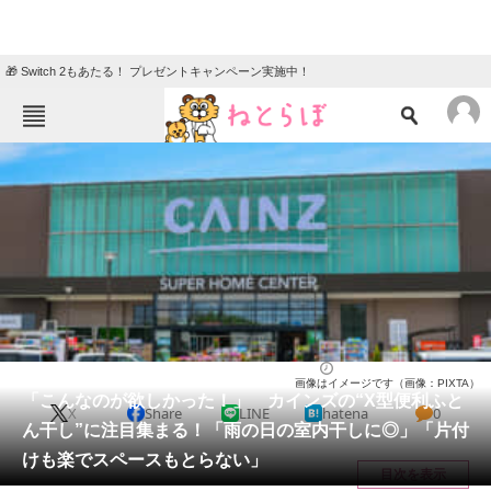
🎁 Switch 2もあたる！ プレゼントキャンペーン実施中！
ねとらぼメニュー
TOP
ニュース
エンタメ
クイズ
グルメ
地域
住まい
教育・育児
動物
リサーチ
ライフ
2026/05/24 12:40（公開）
画像はイメージです（画像：PIXTA）
会員記事
「こんなのが欲しかった！」 カインズの“X型便利ふと
X
Share
LINE
hatena
0
ん干し”に注目集まる！「雨の日の室内干しに◎」「片付
メディア
けも楽でスペースもとらない」
目次を表示
注目記事を集めた総合ページ