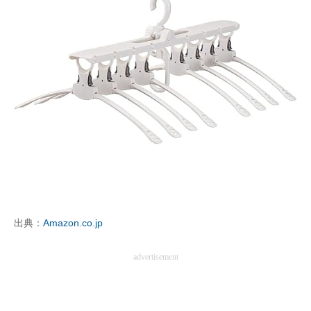
出典：
Amazon.co.jp
advertisement