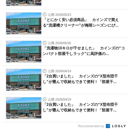
公開 2026/05/23
「とにかく安い必須商品」 カインズで買え
る“洗濯槽クリーナー”が梅雨シーズンにぴ...
公開 2026/05/26
「洗濯物10キロが干せました」 カインズの“コ
ンパクト部屋干しラック”に高評価の...
公開 2026/04/19
「2台買いました」 カインズの“X型布団干
し”が畳んで収納もできて便利！「部屋干...
公開 2026/04/19
「2台買いました」 カインズの“X型布団干
し”が畳んで収納もできて便利！「部屋干...
Recommended by