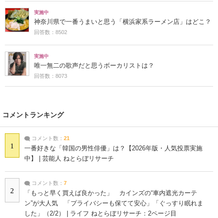
実施中
神奈川県で一番うまいと思う「横浜家系ラーメン店」はどこ？
回答数：8502
実施中
唯一無二の歌声だと思うボーカリストは？
回答数：8073
コメントランキング
コメント数：
21
1
一番好きな「韓国の男性俳優」は？【2026年版・人気投票実施
中】 | 芸能人 ねとらぼリサーチ
コメント数：
7
2
「もっと早く買えば良かった」 カインズの“車内遮光カーテ
ン”が大人気 「プライバシーも保てて安心」「ぐっすり眠れま
した」（2/2） | ライフ ねとらぼリサーチ：2ページ目