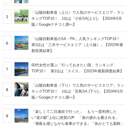
「山陽自動車道（上り）で人気のサービスエリア」ラン
5
キングTOP10！ 1位は「小谷SA(上り)」【2024年5月
版／Googleクチコミ調べ】
「山陽自動車道のSA・PA」人気ランキングTOP19！
6
第1位は「三木サービスエリア（上り線）」【2023年最
新投票結果】
60代女性が選ぶ「行っておきたい国」ランキング
7
TOP10！ 第1位は「スイス」【2023年最新調査結果】
「山陽自動車道（下り）で人気のサービスエリア」ラン
8
キングTOP10！ 1位は「宮島SA (下り)」【2024年5月
版／Googleクチコミ調べ】
「楽しくて二日連続で行った」 もう一度利用した
9
い“道の駅”上位に絶賛の声 「旅の疲れも癒される」
「潮風を感じながら食事ができる」「魚がとても新鮮で