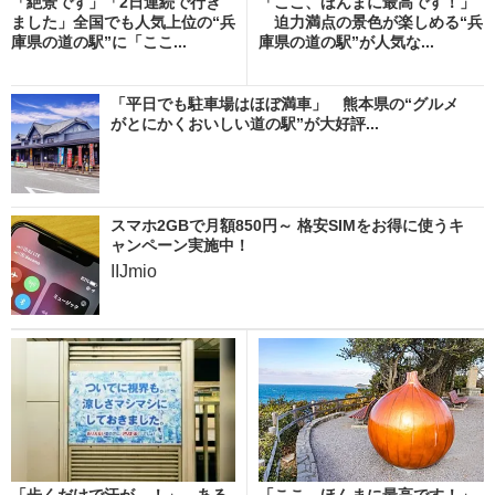
「絶景です」「2日連続で行き
「ここ、ほんまに最高です！」
ました」全国でも人気上位の“兵
迫力満点の景色が楽しめる“兵
庫県の道の駅”に「ここ...
庫県の道の駅”が人気な...
「平日でも駐車場はほぼ満車」 熊本県の“グルメ
がとにかくおいしい道の駅”が大好評...
スマホ2GBで月額850円～ 格安SIMをお得に使うキ
ャンペーン実施中！
IIJmio
「歩くだけで汗が…！」→ある
「ここ、ほんまに最高です！」