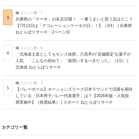
コメント数：
7
3
兵庫県の「ケーキ」の名店10選！ 一番うまいと思う店はどこ？
【7月12日は「デコレーションケーキの日」！】（2/4） | 兵庫県
ねとらぼリサーチ：2ページ目
コメント数：
5
4
「北海道土産としてもセンス抜群」六花亭の“店舗限定”お菓子が
人気 「こんなの初めて」「箱買いするべきだった」（1/2） |
北海道 ねとらぼリサーチ
コメント数：
3
5
【バレーボール】ネーションズリーグ日本ラウンドで活躍を期待
している「日本男子バレー代表選手」は？【2026年版・人気投
票実施中】（投票結果） | スポーツ ねとらぼリサーチ
カテゴリ一覧