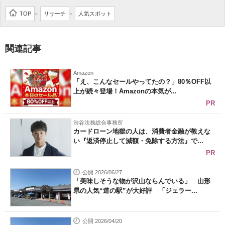
企業向けIT製品の総合サイト
TOP
リサーチ
人気スポット
>
>
IT製品の技術・比較・事例
関連記事
製造業のIT導入・活用を支援
Amazon
モノづくり技術者専門サイト
「え、こんなセールやってたの？」80％OFF以
上が続々登場！Amazonの本気が...
エレクトロニクス専門サイト
PR
電子設計の基本と応用
渋谷法務総合事務所
カードローン地獄の人は、消費者金融が教えな
い『返済停止して減額・免除する方法』で...
エネルギーの専門メディア
PR
建設×テクノロジーの最前線
公開 2026/06/27
「美味しそうな物が沢山ならんでいる」 山形
ちょっと気になるネットの話題
県の人気“道の駅”が大好評 「ジェラー...
公開 2026/04/20