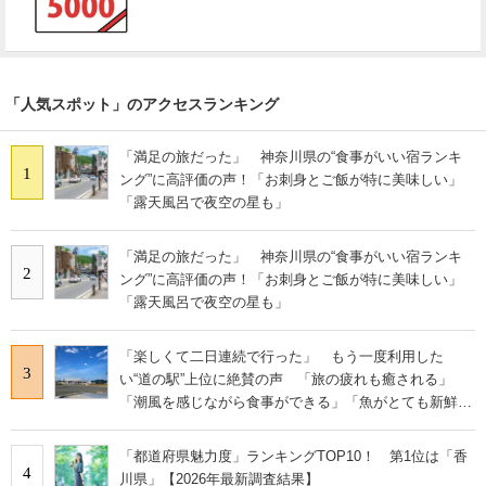
「人気スポット」のアクセスランキング
「満足の旅だった」 神奈川県の“食事がいい宿ランキ
1
ング”に高評価の声！「お刺身とご飯が特に美味しい」
「露天風呂で夜空の星も」
「満足の旅だった」 神奈川県の“食事がいい宿ランキ
2
ング”に高評価の声！「お刺身とご飯が特に美味しい」
「露天風呂で夜空の星も」
「楽しくて二日連続で行った」 もう一度利用した
3
い“道の駅”上位に絶賛の声 「旅の疲れも癒される」
「潮風を感じながら食事ができる」「魚がとても新鮮で
安い」「前から行きたくてやっと実現」
「都道府県魅力度」ランキングTOP10！ 第1位は「香
4
川県」【2026年最新調査結果】