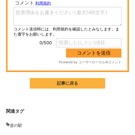
ITの今と未来を見通す
スマホと通信の最新トレンド
進化するPCとデバイスの未来
好きが集まる 比べて選べる
ビジネスと働き方のヒント
AI活用のいまが分かる
記事に戻る
企業ITのトレンドを詳説
経営リーダーのコミュニティ
関連タグ
マーケ×ITの今がよく分かる
道の駅
ITエンジニア向け専門サイト