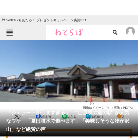
🎁 Switch 2もあたる！ プレゼントキャンペーン実施中！
ねとらぼメニュー
TOP
ニュース
エンタメ
クイズ
グルメ
地域
住まい
教育・育児
動物
リサーチ
人気スポット
2026/05/30 23:30（公開）
画像はイメージです（画像：PIXTA）
会員記事
「ジェラートがうますぎる」 “山形県の道の駅”が人気
X
Share
LINE
hatena
0
なワケ 「夏は噴水で遊べます」「美味しそうな物が沢
メディア
山」など絶賛の声
注目記事を集めた総合ページ