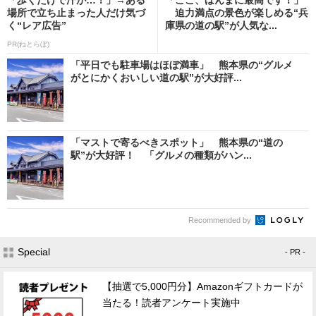
場所で立ち止まった人だけ気づ
迫力満点の景色が楽しめる“兵
く“レア広告”
庫県の道の駅”が人気な...
PR(ねとらぼ)
「平日でも駐車場はほぼ満車」 熊本県の“グルメ
がとにかくおいしい道の駅”が大好評...
「マストで寄るべきスポット」 熊本県の“道の
駅”が大好評！ 「グルメの種類がハン...
Recommended by
Special
- PR -
【抽選で5,000円分】Amazonギフトカードが
当たる！読者アンケート実施中