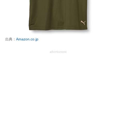
出典：
Amazon.co.jp
advertisement