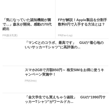
「気になっていた認知機能が菌
FPが解説！Apple製品を分割手
で…」森永が開発。感動の70代
数料0円で入手する方法とは？
続出
PR(森永乳業)
PR(Fav-Log)
「マンCとのコラボ、最高です」 GUの“着心地の
いいサッカーTシャツ”に高評価の...
スマホ2GBで月額850円～ 格安SIMをお得に使うキ
ャンペーン実施中！
PR(IIJmio)
「金欠学生でも買えちゃう値段」 GUの“1990円サ
ッカーTシャツ”がワールドカ...