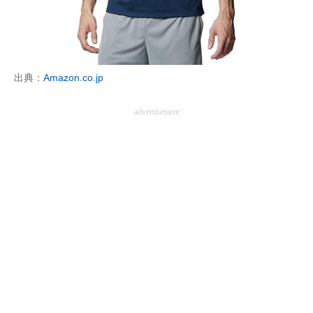
企業向けIT製品の総合サイト
IT製品の技術・比較・事例
製造業のIT導入・活用を支援
出典：
Amazon.co.jp
モノづくり技術者専門サイト
advertisement
エレクトロニクス専門サイト
電子設計の基本と応用
エネルギーの専門メディア
建設×テクノロジーの最前線
ちょっと気になるネットの話題