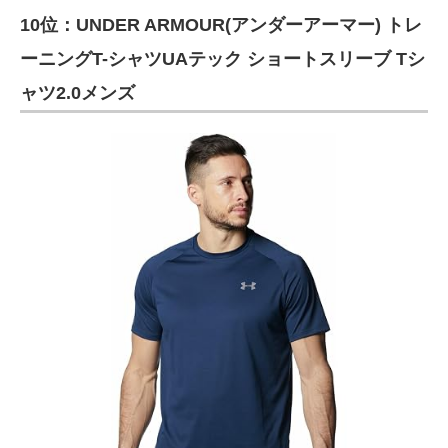
10位：UNDER ARMOUR(アンダーアーマー) トレ
ITの今と未来を見通す
ーニングT-シャツUAテック ショートスリーブ Tシ
スマホと通信の最新トレンド
ャツ2.0メンズ
進化するPCとデバイスの未来
好きが集まる 比べて選べる
ビジネスと働き方のヒント
AI活用のいまが分かる
企業ITのトレンドを詳説
経営リーダーのコミュニティ
マーケ×ITの今がよく分かる
ITエンジニア向け専門サイト