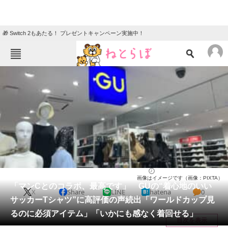
🎁 Switch 2もあたる！ プレゼントキャンペーン実施中！
ねとらぼメニュー
TOP
ニュース
エンタメ
クイズ
グルメ
地域
住まい
教育・育児
動物
リサーチ
ファッション
2026/05/31 22:50（公開）
画像はイメージです（画像：PIXTA）
会員記事
「マンCとのコラボ、最高です」 GUの“着心地のいい
X
Share
LINE
hatena
0
サッカーTシャツ”に高評価の声続出「ワールドカップ見
メディア
るのに必須アイテム」「いかにも感なく着回せる」
目次を表示
注目記事を集めた総合ページ