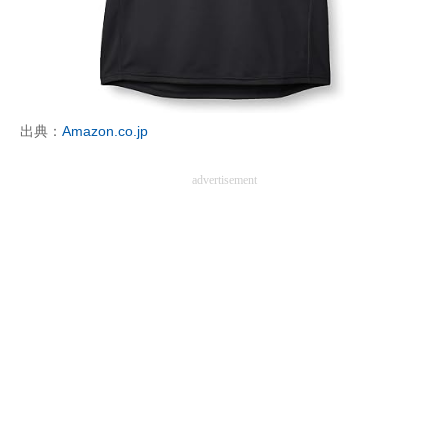
出典：
Amazon.co.jp
advertisement