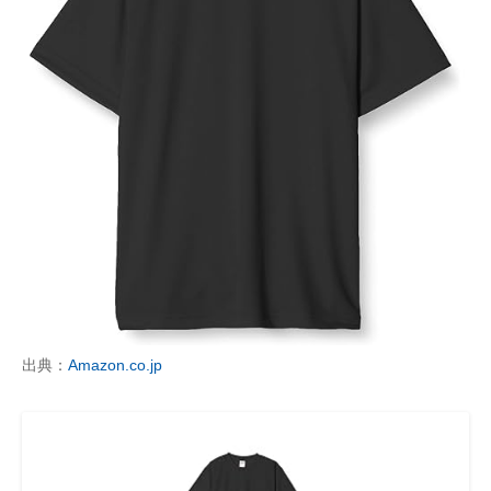
出典：
Amazon.co.jp