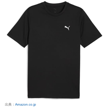
出典：
Amazon.co.jp