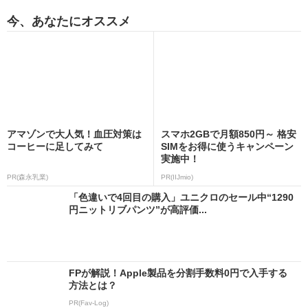
今、あなたにオススメ
アマゾンで大人気！血圧対策は
スマホ2GBで月額850円～ 格安
コーヒーに足してみて
SIMをお得に使うキャンペーン
実施中！
PR(森永乳業)
PR(IIJmio)
「色違いで4回目の購入」ユニクロのセール中“1290
円ニットリブパンツ”が高評価...
FPが解説！Apple製品を分割手数料0円で入手する
方法とは？
PR(Fav-Log)