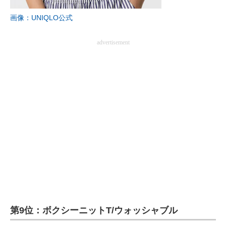
企業向けIT製品の総合サイト
画像：UNIQLO公式
IT製品の技術・比較・事例
advertisement
製造業のIT導入・活用を支援
モノづくり技術者専門サイト
エレクトロニクス専門サイト
電子設計の基本と応用
エネルギーの専門メディア
建設×テクノロジーの最前線
ちょっと気になるネットの話題
第9位：ボクシーニットT/ウォッシャブル