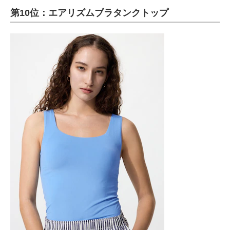
第10位：エアリズムブラタンクトップ
ITの今と未来を見通す
スマホと通信の最新トレンド
進化するPCとデバイスの未来
好きが集まる 比べて選べる
ビジネスと働き方のヒント
AI活用のいまが分かる
企業ITのトレンドを詳説
経営リーダーのコミュニティ
マーケ×ITの今がよく分かる
ITエンジニア向け専門サイト