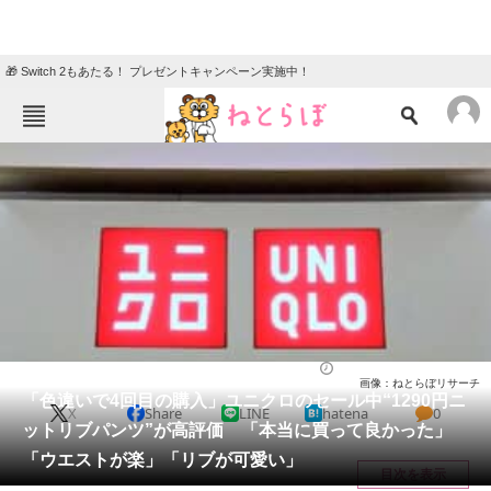
🎁 Switch 2もあたる！ プレゼントキャンペーン実施中！
ねとらぼメニュー
TOP
ニュース
エンタメ
クイズ
グルメ
地域
住まい
教育・育児
動物
リサーチ
ウェア
2026/05/27 07:20（公開）
画像：ねとらぼリサーチ
会員記事
「色違いで4回目の購入」ユニクロのセール中“1290円ニ
X
Share
LINE
hatena
0
ットリブパンツ”が高評価 「本当に買って良かった」
メディア
「ウエストが楽」「リブが可愛い」
目次を表示
注目記事を集めた総合ページ