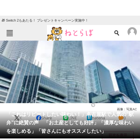
🎁 Switch 2もあたる！ プレゼントキャンペーン実施中！
ねとらぼメニュー
TOP
ニュース
エンタメ
クイズ
グルメ
地域
住まい
教育・育児
動物
リサーチ
グルメ
2026/05/27 07:40（公開）
画像：写真AC
会員記事
「これはリピートしたい味わい！」名古屋駅で人気の“駅
X
Share
LINE
hatena
0
弁”に絶賛の声 「お土産としても好評」「濃厚な味わい
メディア
を楽しめる」「皆さんにもオススメしたい」
目次を表示
注目記事を集めた総合ページ