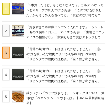
「5本買ったけど、もうなくなりそう」カルディの“レモ
1
ンとオリーブのめんつゆ”が好評 「このつゆを摂取し
たいからそうめんを食べてる」「食欲のない時でもコレ
で食べられる」
「好きすぎて冷凍庫パンパンに入れてます」 シャトレ
2
ーゼの“1個約61円シューアイス”が好評 「生地とバニラ
アイスの相性が◎」「家族も好きで夏はストックして
る」
「普通の焼肉プレートは使う気になりません」 山善
3
の“煙を吸い込む焼肉グリル”が1万4800円→9873円
「リビングでの焼肉には必須」「全く煙が出ません」と
絶賛
「普通の焼肉プレートは使う気になりません」 山善
4
の“煙を吸い込む焼肉グリル”が1万4800円→9873円
「リビングでの焼肉には必須」「全く煙が出ません」と
絶賛
麺がうまい「カップ焼きそば」ランキングTOP13！ 第
5
1位は「ペヤング ソースやきそば」【2026年最新調査結
果】