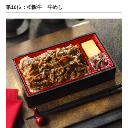
第10位：松阪牛 牛めし
ITの今と未来を見通す
スマホと通信の最新トレンド
進化するPCとデバイスの未来
好きが集まる 比べて選べる
ビジネスと働き方のヒント
AI活用のいまが分かる
企業ITのトレンドを詳説
経営リーダーのコミュニティ
マーケ×ITの今がよく分かる
ITエンジニア向け専門サイト