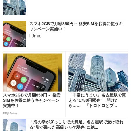
スマホ2GBで月額850円～ 格安SIMをお得に使うキ
ャンペーン実施中！
IIJmio
スマホ2GBで月額850円～ 格安
「非常にうまい」名古屋駅で買
SIMをお得に使うキャンペーン
える“1780円駅弁”→開けた
実施中！
ら…… 「トロトロとプ...
PR(IIJmio)
「海の幸がぎっしりで大満足」名古屋駅で受け取れ
る“脂が乗った高級シャケ駅弁”に絶...