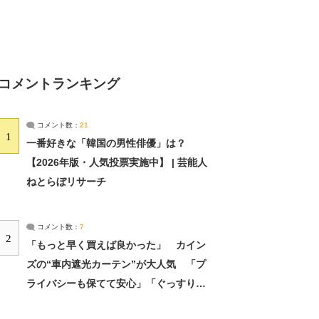
コメントランキング
コメント数：
21
1
一番好きな「韓国の男性俳優」は？
【2026年版・人気投票実施中】 | 芸能人
ねとらぼリサーチ
コメント数：
7
2
「もっと早く買えば良かった」 カイン
ズの“車内遮光カーテン”が大人気 「プ
ライバシーも保てて安心」「ぐっすり眠
れました」（2/2） | ライフ ねとらぼリ