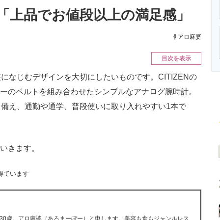
ニクス専門サイト
電子設計の基本と応用
エネルギーの専
「上品でお値段以上の満足感」
アロ麻婆
目次を表示
なじむデザインを大切にしたいものです。CITIZENの
ネイビーのベルトを組み合わせたシンプルなアナログ腕時計。
備え、通勤や通学、普段使いに取り入れやすい1本で
ていきます。
得ています
30歳。アロ麻婆（あろまーぼー）と申します。美容も食もジャンルレス