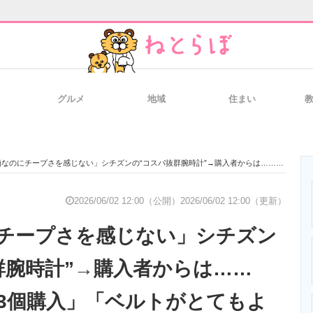
グルメ
地域
住まい
と未来を見通す
スマホと通信の最新トレンド
進化するPCとデ
にチープさを感じない」シチズンの“コスパ抜群腕時計”→購入者からは……「シリーズで3個購入」「ベルトがとてもよく一目惚れ」「上品でお値段以上の満足感」
のいまが分かる
企業ITのトレンドを詳説
経営リーダーの
2026/06/02 12:00（公開）
2026/06/02 12:00（更新）
チープさを感じない」シチズン
T製品の総合サイト
IT製品の技術・比較・事例
製造業のIT導入
群腕時計”→購入者からは……
3個購入」「ベルトがとてもよ