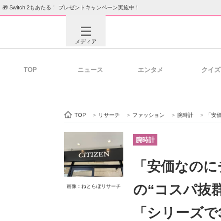
🎁 Switch 2もあたる！ プレゼントキャンペーン実施中！
メディア
TOP
ニュース
エンタメ
クイズ
注目記事を集めた総合ページ
ITの今
TOP
>
リサーチ
>
ファッション
>
腕時計
>
「安価なの
ビジネスと働き方のヒント
AI活用
腕時計
「安価なのに
ITエンジニア向け専門サイト
企業向けI
の“コスパ抜
画像：ねとらぼリサーチ
「シリーズで