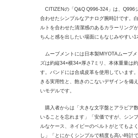
CITIZENの「Q&Q Q996-324」は
合わせたシンプルなアナログ腕時計です。
ルトを合わせた清潔感のあるカラーリング
ちんと感を出したい場面にもなじみやすい1
ムーブメントには日本製MIYOTAムーブ
ズは約縦34×横34×厚さ7ミリ、本体重量
す。バンドには合成皮革を使用しています
きる実用性と、飽きのこないデザインを備
いモデルです。
購入者からは「大きな文字盤とアラビア数
いることを忘れます」「安価ですが、シン
ルなケース、ネイビーのベルトがとてもよ
し」「とにかくシンプルで精度も高い時計