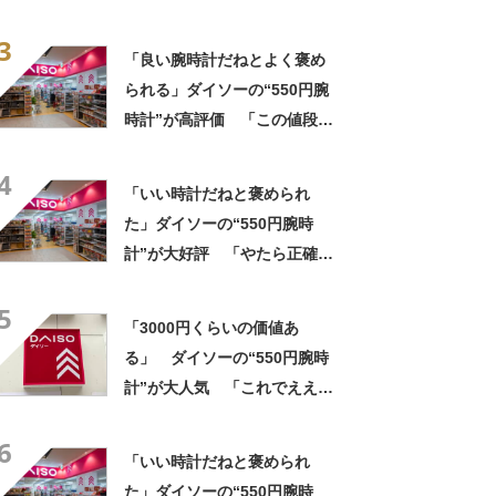
オとは呼べない」「仕事の相
3
棒です」
「良い腕時計だねとよく褒め
られる」ダイソーの“550円腕
時計”が高評価 「この値段に
見えない」「色違いで2本購
4
入」「実物すごくいい」の声
「いい時計だねと褒められ
た」ダイソーの“550円腕時
計”が大好評 「やたら正確」
「550円とは思えない」「色
5
違いで2本持ってる」
「3000円くらいの価値あ
る」 ダイソーの“550円腕時
計”が大人気 「これでええや
ん」「5気圧防水でこの値段」
6
「腕時計問題が解決した」
「いい時計だねと褒められ
た」ダイソーの“550円腕時