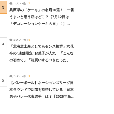
サーチ：2ページ目
コメント数：
7
3
兵庫県の「ケーキ」の名店10選！ 一番
うまいと思う店はどこ？【7月12日は
「デコレーションケーキの日」！】
（2/4） | 兵庫県 ねとらぼリサーチ：2ペ
ージ目
コメント数：
5
4
「北海道土産としてもセンス抜群」六花
亭の“店舗限定”お菓子が人気 「こんな
の初めて」「箱買いするべきだった」
（1/2） | 北海道 ねとらぼリサーチ
コメント数：
3
5
【バレーボール】ネーションズリーグ日
本ラウンドで活躍を期待している「日本
男子バレー代表選手」は？【2026年版・
人気投票実施中】（投票結果） | スポー
ツ ねとらぼリサーチ