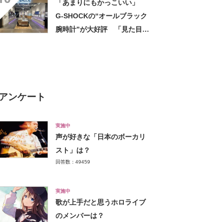
「あまりにもかっこいい」
りしません」
G-SHOCKの“オールブラック
腕時計”が大好評 「見た目以
上に軽い」「理想的な逸品」
アンケート
実施中
声が好きな「日本のボーカリ
スト」は？
回答数：49459
実施中
歌が上手だと思うホロライブ
のメンバーは？