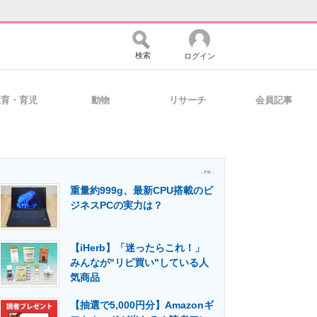
検索
ログイン
教育・育児
動物
リサーチ
会員記事
バイスの未来
好きが集まる 比べて選べる
- PR -
重量約999g、最新CPU搭載のビ
コミュニティ
マーケ×ITの今がよく分かる
ジネスPCの実力は？
【iHerb】「迷ったらこれ！」
・活用を支援
みんなが"リピ買い"している人
気商品
【抽選で5,000円分】Amazonギ