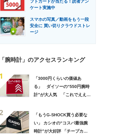
フトカードが当たる！読者アン
門メディア
建設×テクノロジーの最前線
ケート実施中
スマホの写真／動画をもう一段
安全に 買い切りクラウドストレ
ージ
「腕時計」のアクセスランキング
1
「3000円くらいの価値あ
る」 ダイソーの“550円腕時
計”が大人気 「これでええや
ん」「5気圧防水でこの値段」
2
「腕時計問題が解決した」
「もうG-SHOCK買う必要な
い」 カシオの“コスパ最強腕
時計”が大好評 「チープカシ