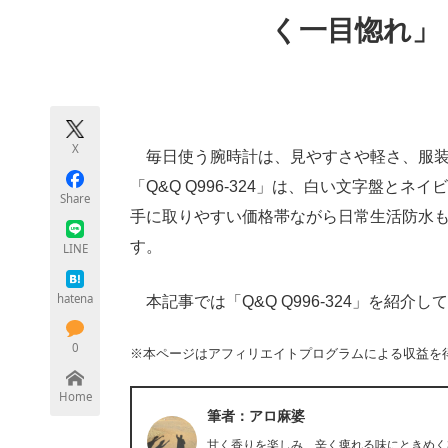
モノづくり技術者専門サイト
エレクトロ
く一目惚れ」
ちょっと気になるネットの話題
X
毎日使う腕時計は、見やすさや軽さ、服装に
「Q&Q Q996-324」は、白い文字盤と
Share
手に取りやすい価格帯ながら日常生活防水も
す。
LINE
hatena
本記事では「Q&Q Q996-324」を紹介し
0
※本ページはアフィリエイトプログラムによる収益を
Home
筆者：アロ麻婆
甘く香りを楽しみ、辛く痺れる味にときめく