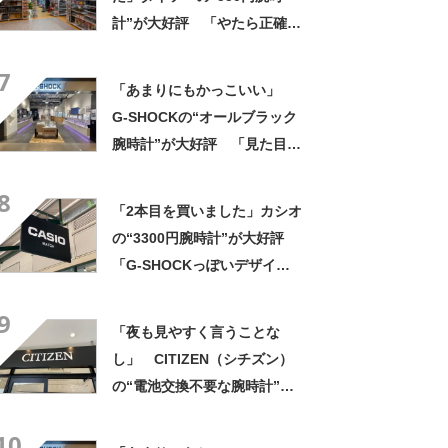
計”が大好評 「やたら正確」
「550円とは思えない」「色
7
違いで2本持ってる」
「あまりにもかっこいい」
G-SHOCKの“オールブラック
腕時計”が大好評 「見た目以
上に軽い」「理想的な逸品」
8
「2本目を買いました」カシオ
の“3300円腕時計”が大好評
「G-SHOCKっぽいデザイン
が◎」「とてもこの値段とは
9
思えない」「軽くて薄いしカ
「夜も見やすく言うことな
ッコいい」「丈夫で視認性も
し」 CITIZEN（シチズン）
抜群」
の“電池交換不要な腕時計”が
好評 「身につけていて楽し
10
くなる」「高級時計にも見劣