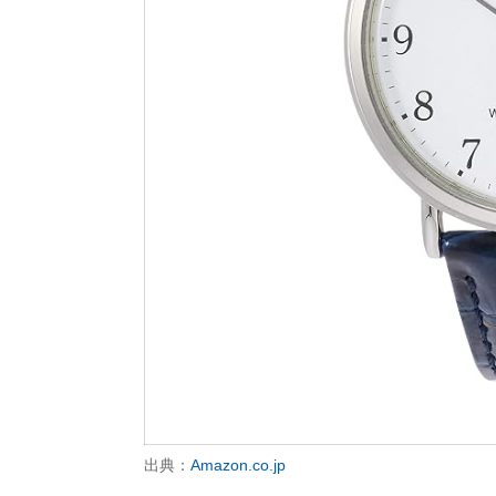
出典：
Amazon.co.jp