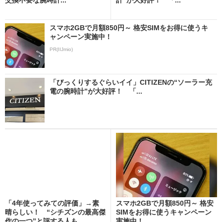
スマホ2GBで月額850円～ 格安SIMをお得に使うキ
ャンペーン実施中！
PR(IIJmio)
「びっくりするぐらいイイ」CITIZENの“ソーラー充
電の腕時計”が大好評！ 「...
「4年使ってみての評価」→素
スマホ2GBで月額850円～ 格安
晴らしい！ “シチズンの最高傑
SIMをお得に使うキャンペーン
作の一つ”と評する人も...
実施中！