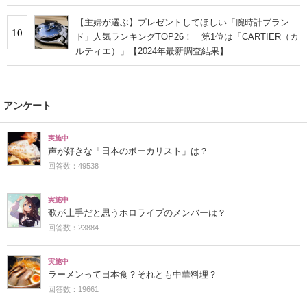
【主婦が選ぶ】プレゼントしてほしい「腕時計ブラン
10
ド」人気ランキングTOP26！ 第1位は「CARTIER（カ
ルティエ）」【2024年最新調査結果】
アンケート
実施中
声が好きな「日本のボーカリスト」は？
回答数：49538
実施中
歌が上手だと思うホロライブのメンバーは？
回答数：23884
実施中
ラーメンって日本食？それとも中華料理？
回答数：19661