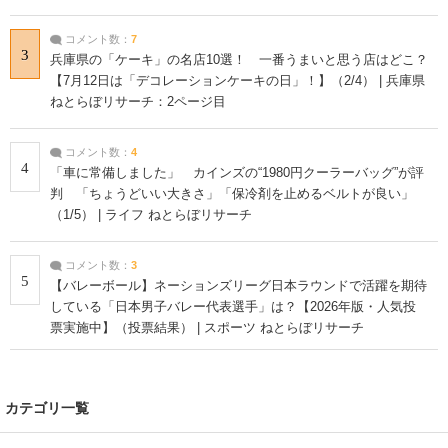
コメント数：
7
3
兵庫県の「ケーキ」の名店10選！ 一番うまいと思う店はどこ？
【7月12日は「デコレーションケーキの日」！】（2/4） | 兵庫県
ねとらぼリサーチ：2ページ目
コメント数：
4
4
「車に常備しました」 カインズの“1980円クーラーバッグ”が評
判 「ちょうどいい大きさ」「保冷剤を止めるベルトが良い」
（1/5） | ライフ ねとらぼリサーチ
コメント数：
3
5
【バレーボール】ネーションズリーグ日本ラウンドで活躍を期待
している「日本男子バレー代表選手」は？【2026年版・人気投
票実施中】（投票結果） | スポーツ ねとらぼリサーチ
カテゴリ一覧