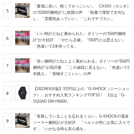
「夏場に良い。軽くてかっこいい」 CASIO（カシオ）
5
の“2200円腕時計”に絶賛の声 「軽量で薄型で文句な
し」「雰囲気あっていい」「これぞチプカシ」
「いい時計だねと褒められた」ダイソーの“550円腕時
6
計”が大好評 「やたら正確」「550円とは思えない」
「色違いで2本持ってる」
「良い腕時計だねとよく褒められる」ダイソーの“550円
7
腕時計”が高評価 「この値段に見えない」「色違いで2
本購入」「実物すごくいい」の声
【2023年8月版】3万円以上の「G-SHOCK（ジーショッ
8
ク）」おすすめ人気ランキングTOP10！ 1位は「G-
SQUAD DW-H5600」
「装着していることを忘れるくらい」G-SHOCKの電波
9
ソーラー腕時計が大好評 「ベルトが特にお気に入りで
す」「いかなる時も安心感を」