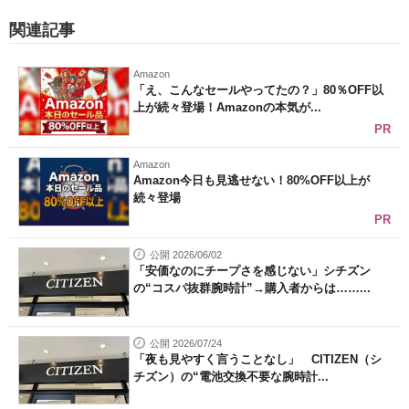
関連記事
Amazon
「え、こんなセールやってたの？」80％OFF以
上が続々登場！Amazonの本気が...
PR
Amazon
Amazon今日も見逃せない！80%OFF以上が
続々登場
PR
公開 2026/06/02
「安価なのにチープさを感じない」シチズン
の“コスパ抜群腕時計”→購入者からは……...
公開 2026/07/24
「夜も見やすく言うことなし」 CITIZEN（シ
チズン）の“電池交換不要な腕時計...