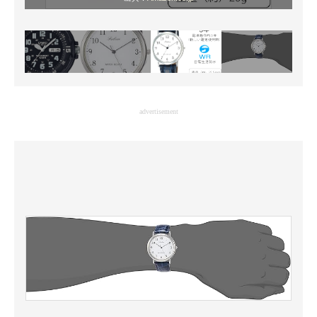
advertisement