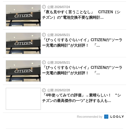
公開 2026/07/24
「夜も見やすく言うことなし」 CITIZEN（シ
チズン）の“電池交換不要な腕時計...
公開 2026/05/21
「びっくりするぐらいイイ」CITIZENの“ソーラ
ー充電の腕時計”が大好評！ 「...
公開 2026/05/21
「びっくりするぐらいイイ」CITIZENの“ソーラ
ー充電の腕時計”が大好評！ 「...
公開 2026/02/28
「4年使ってみての評価」→素晴らしい！ “シ
チズンの最高傑作の一つ”と評する人も...
Recommended by