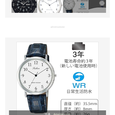
advertisement
出典：
Amazon.co.jp