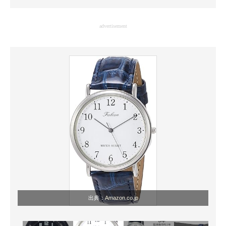
企業向けIT製品の総合サイト
advertisement
IT製品の技術・比較・事例
製造業のIT導入・活用を支援
モノづくり技術者専門サイト
エレクトロニクス専門サイト
電子設計の基本と応用
エネルギーの専門メディア
建設×テクノロジーの最前線
ちょっと気になるネットの話題
出典：
Amazon.co.jp