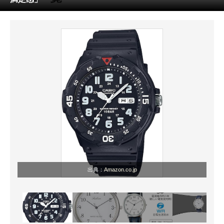
ITの今と未来を見通す
スマホと通信の最新トレンド
進化するPCとデバイスの未来
好きが集まる 比べて選べる
ビジネスと働き方のヒント
AI活用のいまが分かる
企業ITのトレンドを詳説
出典：
Amazon.co.jp
経営リーダーのコミュニティ
マーケ×ITの今がよく分かる
ITエンジニア向け専門サイト