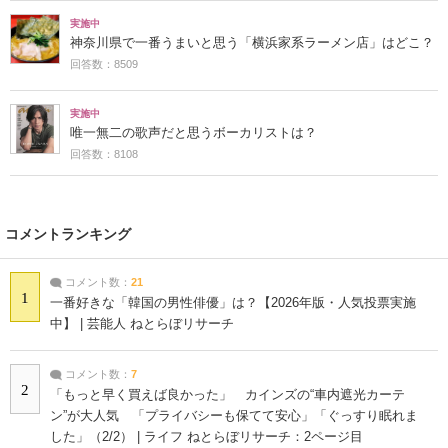
実施中
神奈川県で一番うまいと思う「横浜家系ラーメン店」はどこ？
回答数：8509
実施中
唯一無二の歌声だと思うボーカリストは？
回答数：8108
コメントランキング
コメント数：
21
1
一番好きな「韓国の男性俳優」は？【2026年版・人気投票実施
中】 | 芸能人 ねとらぼリサーチ
コメント数：
7
2
「もっと早く買えば良かった」 カインズの“車内遮光カーテ
ン”が大人気 「プライバシーも保てて安心」「ぐっすり眠れま
した」（2/2） | ライフ ねとらぼリサーチ：2ページ目