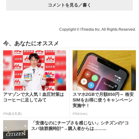
コメントを見る／書く
Copyright © ITmedia Inc. All Rights Reserved.
今、あなたにオススメ
アマゾンで大人気！血圧対策は
スマホ2GBで月額850円～ 格安
コーヒーに足してみて
SIMをお得に使うキャンペーン
実施中！
PR(森永乳業)
PR(IIJmio)
「安価なのにチープさを感じない」シチズンの“コ
スパ抜群腕時計”→購入者からは……...