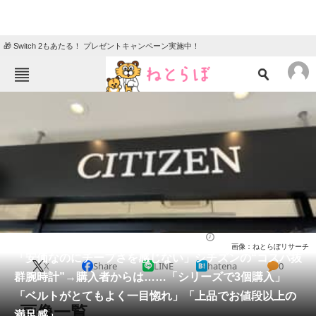
🎁 Switch 2もあたる！ プレゼントキャンペーン実施中！
ねとらぼメニュー
TOP
ニュース
エンタメ
クイズ
グルメ
地域
住まい
教育・育児
動物
リサーチ
腕時計
2026/06/02 12:00（公開）
画像：ねとらぼリサーチ
会員記事
「安価なのにチープさを感じない」シチズンの“コスパ抜
X
Share
LINE
hatena
0
群腕時計”→購入者からは……「シリーズで3個購入」
メディア
「ベルトがとてもよく一目惚れ」「上品でお値段以上の
画像一覧
満足感」
注目記事を集めた総合ページ