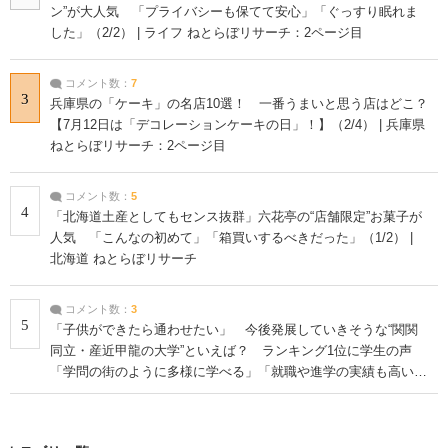
ン”が大人気 「プライバシーも保てて安心」「ぐっすり眠れま
した」（2/2） | ライフ ねとらぼリサーチ：2ページ目
コメント数：
7
3
兵庫県の「ケーキ」の名店10選！ 一番うまいと思う店はどこ？
【7月12日は「デコレーションケーキの日」！】（2/4） | 兵庫県
ねとらぼリサーチ：2ページ目
コメント数：
5
4
「北海道土産としてもセンス抜群」六花亭の“店舗限定”お菓子が
人気 「こんなの初めて」「箱買いするべきだった」（1/2） |
北海道 ねとらぼリサーチ
コメント数：
3
5
「子供ができたら通わせたい」 今後発展していきそうな“関関
同立・産近甲龍の大学”といえば？ ランキング1位に学生の声
「学問の街のように多様に学べる」「就職や進学の実績も高い」
| 大学 ねとらぼリサーチ