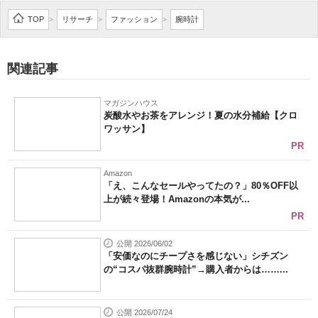
企業向けIT製品の総合サイト
TOP
リサーチ
ファッション
腕時計
>
>
>
IT製品の技術・比較・事例
関連記事
製造業のIT導入・活用を支援
マガジンハウス
モノづくり技術者専門サイト
炭酸水やお茶をアレンジ！夏の水分補給【クロ
ワッサン】
エレクトロニクス専門サイト
PR
電子設計の基本と応用
Amazon
「え、こんなセールやってたの？」80％OFF以
上が続々登場！Amazonの本気が...
エネルギーの専門メディア
PR
建設×テクノロジーの最前線
公開 2026/06/02
「安価なのにチープさを感じない」シチズン
ちょっと気になるネットの話題
の“コスパ抜群腕時計”→購入者からは……...
公開 2026/07/24