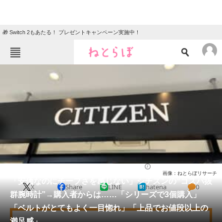
🎁 Switch 2もあたる！ プレゼントキャンペーン実施中！
ねとらぼメニュー
TOP
ニュース
エンタメ
クイズ
グルメ
地域
住まい
教育・育児
動物
リサーチ
腕時計
2026/06/02 12:00（公開）
画像：ねとらぼリサーチ
会員記事
「安価なのにチープさを感じない」シチズンの“コスパ抜
X
Share
LINE
hatena
0
群腕時計”→購入者からは……「シリーズで3個購入」
メディア
「ベルトがとてもよく一目惚れ」「上品でお値段以上の
満足感」
注目記事を集めた総合ページ