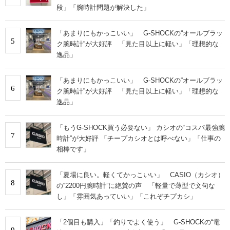
段」「腕時計問題が解決した」
「あまりにもかっこいい」 G-SHOCKの“オールブラッ
5
ク腕時計”が大好評 「見た目以上に軽い」「理想的な
逸品」
「あまりにもかっこいい」 G-SHOCKの“オールブラッ
6
ク腕時計”が大好評 「見た目以上に軽い」「理想的な
逸品」
「もうG-SHOCK買う必要ない」 カシオの“コスパ最強腕
7
時計”が大好評 「チープカシオとは呼べない」「仕事の
相棒です」
「夏場に良い。軽くてかっこいい」 CASIO（カシオ）
8
の“2200円腕時計”に絶賛の声 「軽量で薄型で文句な
し」「雰囲気あっていい」「これぞチプカシ」
「2個目も購入」「釣りでよく使う」 G-SHOCKの“電
9