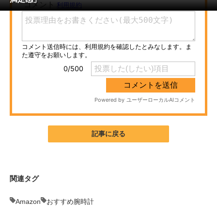
ITの今と未来を見通す
スマホと通信の最新トレンド
進化するPCとデバイスの未来
好きが集まる 比べて選べる
ビジネスと働き方のヒント
AI活用のいまが分かる
記事に戻る
企業ITのトレンドを詳説
経営リーダーのコミュニティ
関連タグ
マーケ×ITの今がよく分かる
Amazon
おすすめ腕時計
ITエンジニア向け専門サイト