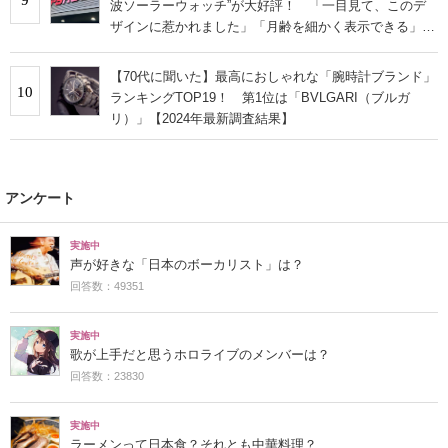
波ソーラーウォッチ”が大好評！ 「一目見て、このデ
ザインに惹かれました」「月齢を細かく表示できる」
「曜日が3文字なのが、購入の決め手」
【70代に聞いた】最高におしゃれな「腕時計ブランド」
10
ランキングTOP19！ 第1位は「BVLGARI（ブルガ
リ）」【2024年最新調査結果】
アンケート
実施中
声が好きな「日本のボーカリスト」は？
回答数：49351
実施中
歌が上手だと思うホロライブのメンバーは？
回答数：23830
実施中
ラーメンって日本食？それとも中華料理？