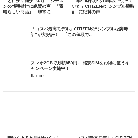
「とにかく顔がいい」 シチズ
「学生時代から10年以上使って
ンの“腕時計”に絶賛の声 「素
いた」CITIZENの“シンプル腕時
晴らしい商品」「非常に...
計”に絶賛の声...
「コスパ最高モデル」CITIZENの“シンプルな腕時
計”が大好評！ 「この値段で...
スマホ2GBで月額850円～ 格安SIMをお得に使うキ
ャンペーン実施中！
IIJmio
「階段を上ると汗がヤバい！」
「コスパ最高モデル」CITIZEN