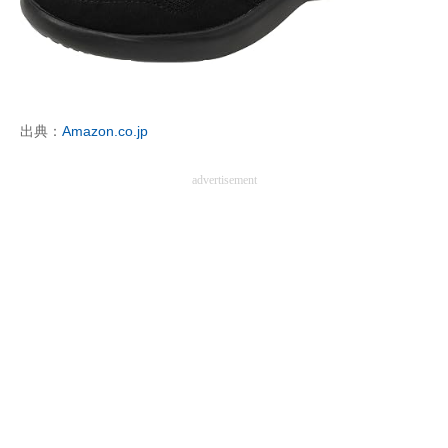
出典：
Amazon.co.jp
advertisement