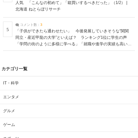
人気 「こんなの初めて」「箱買いするべきだった」（1/2） |
北海道 ねとらぼリサーチ
コメント数：
3
5
「子供ができたら通わせたい」 今後発展していきそうな“関関
同立・産近甲龍の大学”といえば？ ランキング1位に学生の声
「学問の街のように多様に学べる」「就職や進学の実績も高い」
| 大学 ねとらぼリサーチ
カテゴリ一覧
IT・科学
エンタメ
グルメ
ゲーム