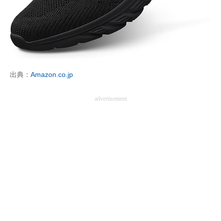
出典：
Amazon.co.jp
advertisement