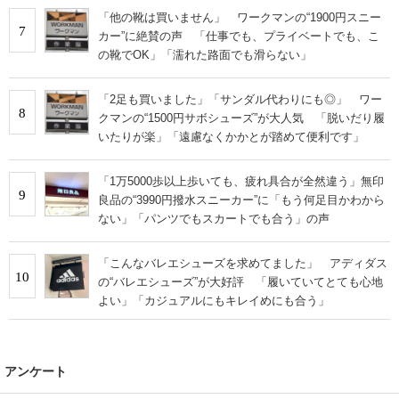
「他の靴は買いません」 ワークマンの“1900円スニー
7
カー”に絶賛の声 「仕事でも、プライベートでも、こ
の靴でOK」「濡れた路面でも滑らない」
「2足も買いました」「サンダル代わりにも◎」 ワー
8
クマンの“1500円サボシューズ”が大人気 「脱いだり履
いたりが楽」「遠慮なくかかとが踏めて便利です」
「1万5000歩以上歩いても、疲れ具合が全然違う」無印
9
良品の“3990円撥水スニーカー”に「もう何足目かわから
ない」「パンツでもスカートでも合う」の声
「こんなバレエシューズを求めてました」 アディダス
10
の“バレエシューズ”が大好評 「履いていてとても心地
よい」「カジュアルにもキレイめにも合う」
アンケート