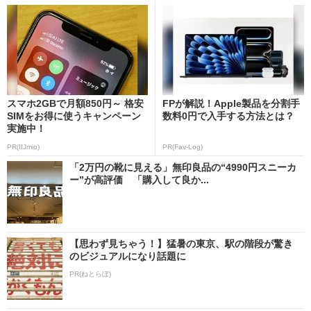
スマホ2GBで月額850円～ 格安
FPが解説！Apple製品を分割手
SIMをお得に使うキャンペーン
数料0円で入手する方法とは？
実施中！
PR(IIJmio)
PR(Fav-Log)
「2万円の靴に見える」無印良品の“4990円スニーカ
ー”が高評価 「購入して良か...
【思わず見ちゃう！】猛暑の東京、駅の階段が驚き
のビジュアルになり話題に
PR(ねとらぼ)