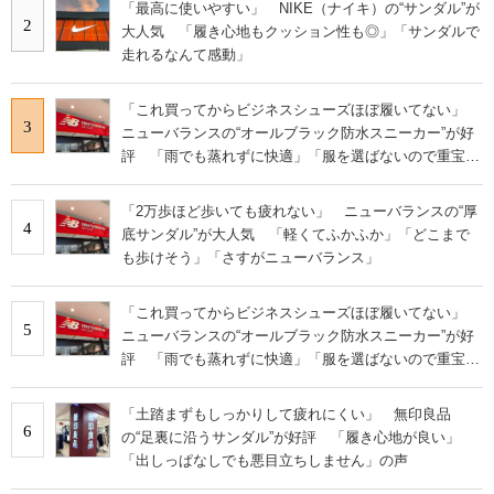
「最高に使いやすい」 NIKE（ナイキ）の“サンダル”が
2
大人気 「履き心地もクッション性も◎」「サンダルで
走れるなんて感動」
「これ買ってからビジネスシューズほぼ履いてない」
3
ニューバランスの“オールブラック防水スニーカー”が好
評 「雨でも蒸れずに快適」「服を選ばないので重宝」
などの声
「2万歩ほど歩いても疲れない」 ニューバランスの“厚
4
底サンダル”が大人気 「軽くてふかふか」「どこまで
も歩けそう」「さすがニューバランス」
「これ買ってからビジネスシューズほぼ履いてない」
5
ニューバランスの“オールブラック防水スニーカー”が好
評 「雨でも蒸れずに快適」「服を選ばないので重宝」
などの声
「土踏まずもしっかりして疲れにくい」 無印良品
6
の“足裏に沿うサンダル”が好評 「履き心地が良い」
「出しっぱなしでも悪目立ちしません」の声