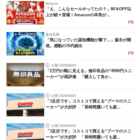
Amazon
「え、こんなセールやってたの？」80％OFF以
上が続々登場！Amazonの本気が...
PR
森永乳業
「気になっていた認知機能が菌で…」森永が開
発。感動の70代続出
PR
公開 2026/06/04
「2万円の靴に見える」無印良品の“4990円スニ
ーカー”が高評価 「購入して良か...
公開 2026/06/03
「3足目です」コストコで買える“プーマのスニ
ーカー”が大好評 「長時間履いても疲...
公開 2026/06/03
「3足目です」コストコで買える“プーマのスニ
ーカー”が大好評 「長時間履いても疲...