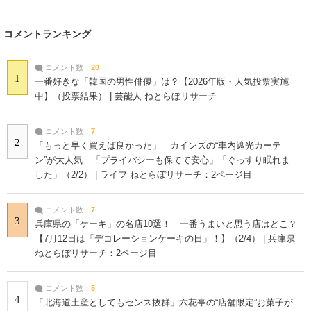
コメントランキング
コメント数：
20
1
一番好きな「韓国の男性俳優」は？【2026年版・人気投票実施
中】（投票結果） | 芸能人 ねとらぼリサーチ
コメント数：
7
2
「もっと早く買えば良かった」 カインズの“車内遮光カーテ
ン”が大人気 「プライバシーも保てて安心」「ぐっすり眠れま
した」（2/2） | ライフ ねとらぼリサーチ：2ページ目
コメント数：
7
3
兵庫県の「ケーキ」の名店10選！ 一番うまいと思う店はどこ？
【7月12日は「デコレーションケーキの日」！】（2/4） | 兵庫県
ねとらぼリサーチ：2ページ目
コメント数：
5
4
「北海道土産としてもセンス抜群」六花亭の“店舗限定”お菓子が