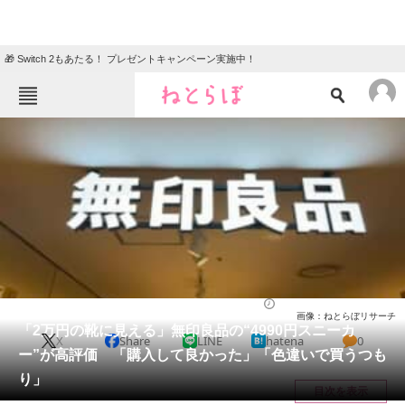
🎁 Switch 2もあたる！ プレゼントキャンペーン実施中！
ねとらぼメニュー
TOP
ニュース
エンタメ
クイズ
グルメ
地域
住まい
教育・育児
動物
リサーチ
シューズ
2026/06/04 13:40（公開）
画像：ねとらぼリサーチ
会員記事
「2万円の靴に見える」無印良品の“4990円スニーカ
X
Share
LINE
hatena
0
ー”が高評価 「購入して良かった」「色違いで買うつも
メディア
り」
目次を表示
注目記事を集めた総合ページ