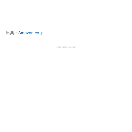
企業向けIT製品の総合サイト
IT製品の技術・比較・事例
製造業のIT導入・活用を支援
出典：
Amazon.co.jp
モノづくり技術者専門サイト
advertisement
エレクトロニクス専門サイト
電子設計の基本と応用
エネルギーの専門メディア
建設×テクノロジーの最前線
ちょっと気になるネットの話題