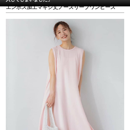
エンボス加工マキシ丈ノースリーブワンピース
ITの今と未来を見通す
スマホと通信の最新トレンド
進化するPCとデバイスの未来
好きが集まる 比べて選べる
ビジネスと働き方のヒント
AI活用のいまが分かる
企業ITのトレンドを詳説
経営リーダーのコミュニティ
マーケ×ITの今がよく分かる
ITエンジニア向け専門サイト