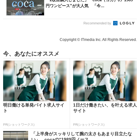
円ワンピース”が大人気 「今...
Recommended by
Copyright © ITmedia Inc. All Rights Reserved.
今、あなたにオススメ
明日働ける単発バイト求人サイ
1日だけ働きたい、を叶える求人
ト
サイト
PR(ショットワークス)
PR(ショットワークス)
「上半身がスッキリして腕の太さもあまり目立たな
い」 cocaの“1989円ノース...