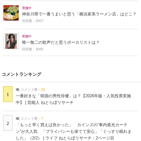
実施中
神奈川県で一番うまいと思う「横浜家系ラーメン店」はどこ？
回答数：8507
実施中
唯一無二の歌声だと思うボーカリストは？
回答数：8085
コメントランキング
コメント数：
21
1
一番好きな「韓国の男性俳優」は？【2026年版・人気投票実施
中】 | 芸能人 ねとらぼリサーチ
コメント数：
7
2
「もっと早く買えば良かった」 カインズの“車内遮光カーテ
ン”が大人気 「プライバシーも保てて安心」「ぐっすり眠れま
した」（2/2） | ライフ ねとらぼリサーチ：2ページ目