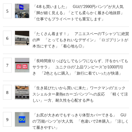
「4本も買いました」 GUの“2990円パンツ”が大人気
5
「脚が細く見える」「とても柔らかく履き心地抜群」
「仕事でもプライベートでも重宝します」
「たくさん着ます！」 アニエスベーの“Tシャツ”に絶賛
6
の声 「とってもきれいなデザイン」「ロゴプリントが
本当にすてき」「着心地も◎」
「長時間座りっぱなしでもシワにならず、汗をかいても
7
サラサラ」 ユニクロの“上品ワンピース”が1000円引
き 「2色ともに購入」「旅行に着ていったが快適」
「生き延びたいから買いに来た」ワークマンの“エック
8
スシェルター暑熱αカーゴパンツ”への反応 「軽くて涼
しい」一方、耐久性を心配する声も
「お尻が大きめでもすっきり体型カバーできる」 GU
9
の“万能パンツ”が大人気 「色違いで2本購入」「涼しく
て履きやすい」