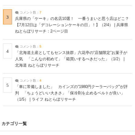
コメント数：
7
3
兵庫県の「ケーキ」の名店10選！ 一番うまいと思う店はどこ？
【7月12日は「デコレーションケーキの日」！】（2/4） | 兵庫県
ねとらぼリサーチ：2ページ目
コメント数：
5
4
「北海道土産としてもセンス抜群」六花亭の“店舗限定”お菓子が
人気 「こんなの初めて」「箱買いするべきだった」（1/2） |
北海道 ねとらぼリサーチ
コメント数：
4
5
「車に常備しました」 カインズの“1980円クーラーバッグ”が評
判 「ちょうどいい大きさ」「保冷剤を止めるベルトが良い」
（1/5） | ライフ ねとらぼリサーチ
カテゴリ一覧