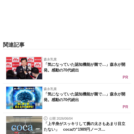
関連記事
森永乳業
「気になっていた認知機能が菌で…」森永が開
発。感動の70代続出
PR
森永乳業
「気になっていた認知機能が菌で…」森永が開
発。感動の70代続出
PR
公開 2026/06/04
「上半身がスッキリして腕の太さもあまり目立
たない」 cocaの“1989円ノース...