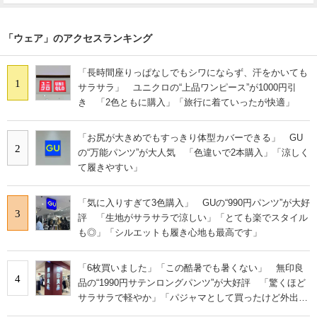
「ウェア」のアクセスランキング
「長時間座りっぱなしでもシワにならず、汗をかいても
1
サラサラ」 ユニクロの“上品ワンピース”が1000円引
き 「2色ともに購入」「旅行に着ていったが快適」
「お尻が大きめでもすっきり体型カバーできる」 GU
2
の“万能パンツ”が大人気 「色違いで2本購入」「涼しく
て履きやすい」
「気に入りすぎて3色購入」 GUの“990円パンツ”が大好
3
評 「生地がサラサラで涼しい」「とても楽でスタイル
も◎」「シルエットも履き心地も最高です」
「6枚買いました」「この酷暑でも暑くない」 無印良
4
品の“1990円サテンロングパンツ”が大好評 「驚くほど
サラサラで軽やか」「パジャマとして買ったけど外出用
にした」