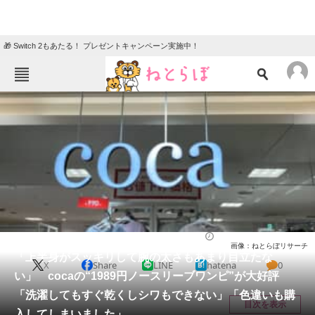
🎁 Switch 2もあたる！ プレゼントキャンペーン実施中！
ねとらぼメニュー
TOP
ニュース
エンタメ
クイズ
グルメ
地域
住まい
教育・育児
動物
リサーチ
ウェア
2026/06/04 14:40（公開）
画像：ねとらぼリサーチ
会員記事
「上半身がスッキリして腕の太さもあまり目立たな
X
Share
LINE
hatena
0
い」 cocaの“1989円ノースリーブワンピ”が大好評
メディア
「洗濯してもすぐ乾くしシワもできない」「色違いも購
目次を表示
入してしまいました」
注目記事を集めた総合ページ