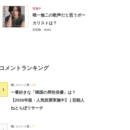
実施中
唯一無二の歌声だと思うボー
カリストは？
回答数：8084
コメントランキング
コメント数：
21
1
一番好きな「韓国の男性俳優」は？
【2026年版・人気投票実施中】 | 芸能人
ねとらぼリサーチ
コメント数：
7