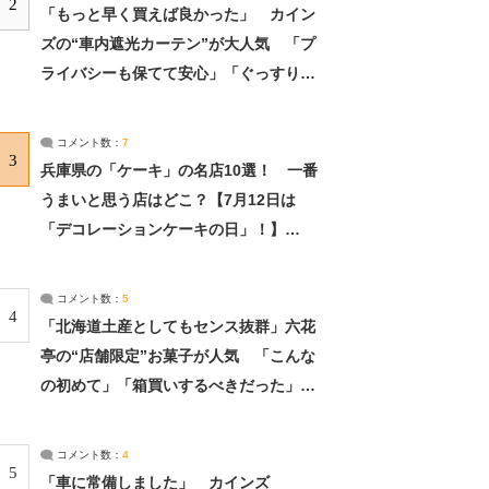
2
「もっと早く買えば良かった」 カイン
ズの“車内遮光カーテン”が大人気 「プ
ライバシーも保てて安心」「ぐっすり眠
れました」（2/2） | ライフ ねとらぼリ
サーチ：2ページ目
コメント数：
7
3
兵庫県の「ケーキ」の名店10選！ 一番
うまいと思う店はどこ？【7月12日は
「デコレーションケーキの日」！】
（2/4） | 兵庫県 ねとらぼリサーチ：2ペ
ージ目
コメント数：
5
4
「北海道土産としてもセンス抜群」六花
亭の“店舗限定”お菓子が人気 「こんな
の初めて」「箱買いするべきだった」
（1/2） | 北海道 ねとらぼリサーチ
コメント数：
4
5
「車に常備しました」 カインズ