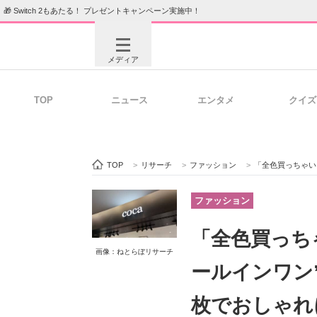
🎁 Switch 2もあたる！ プレゼントキャンペーン実施中！
メディア
TOP
ニュース
エンタメ
クイズ
注目記事を集めた総合ページ
ITの今
TOP
>
リサーチ
>
ファッション
>
「全色買っちゃいました」
ビジネスと働き方のヒント
AI活用
ファッション
「全色買っちゃ
画像：ねとらぼリサーチ
ITエンジニア向け専門サイト
企業向けI
ールインワン
枚でおしゃれ