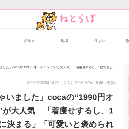
グルメ
地域
住まい
と未来を見通す
スマホと通信の最新トレンド
進化するPCとデ
cocaの“1990円オールインワン”が大人気 「着痩せするし、1枚でおしゃれに決まる」「可愛いと褒められます」
のいまが分かる
企業ITのトレンドを詳説
経営リーダーの
2026/06/04 14:00（公開）
2026/06/04 15:06（更新）
いました」cocaの“1990円オ
T製品の総合サイト
IT製品の技術・比較・事例
製造業のIT導入
”が大人気 「着痩せするし、1
に決まる」「可愛いと褒められ