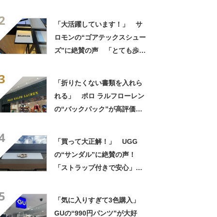
布・本・飲み物などが入る」
2
「タンブラー入れられるポケ
「大活躍しています！」 サ
ットもある」
ロモンの“ゴアテックスシュー
ズ”に絶賛の声 「とても歩き
やすい」「全然疲れない」
3
「急な悪天候でもへっちゃ
「折りたくない書類を入れら
ら」
れる」 ポロ ラルフローレン
の“バックパック”が高評価
「ポケットも多いので使いや
4
すい」「シンプルなデザイン
「買って大正解！」 UGG
でとてもオシャレ」
の“サンダル”に絶賛の声！
「ストラップ付きで安心」
「落ち着いたきれいな色」
5
「気に入りすぎて3色購入」
GUの“990円パンツ”が大好