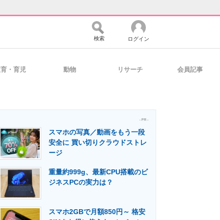
検索
ログイン
教育・育児
動物
リサーチ
会員記事
バイスの未来
好きが集まる 比べて選べる
- PR -
スマホの写真／動画をもう一段
コミュニティ
マーケ×ITの今がよく分かる
安全に 買い切りクラウドストレ
ージ
重量約999g、最新CPU搭載のビ
・活用を支援
ジネスPCの実力は？
スマホ2GBで月額850円～ 格安