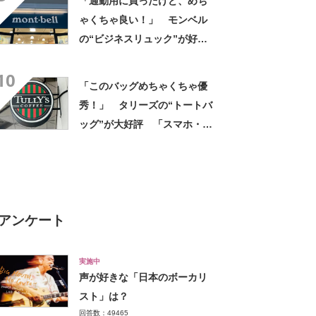
「通勤用に買ったけど、めち
ゃくちゃ良い！」 モンベル
の“ビジネスリュック”が好
評 「615グラムで軽い」
10
「たくさん入る」「満員電車
「このバッグめちゃくちゃ優
に乗りやすくなった」
秀！」 タリーズの“トートバ
ッグ”が大好評 「スマホ・財
布・本・飲み物などが入る」
「タンブラー入れられるポケ
ットもある」
アンケート
実施中
声が好きな「日本のボーカリ
スト」は？
回答数：49465