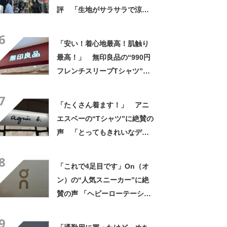
評 「生地がサラサラで涼し
い」「とても楽でスタイルも
6
◎」「シルエットも履き心地
「安い！着心地最高！肌触り
も最高です」
最高！」 無印良品の“990円
フレンチスリーブTシャツ”が
大好評 「ゆったりデザイン
7
で風通しが良くストレスゼ
「たくさん着ます！」 アニ
ロ」「毎年色違いで購入して
エスベーの“Tシャツ”に絶賛の
いるぐらいお気に入り」
声 「とってもきれいなデザ
イン」「ロゴプリントが本当
8
にすてき」「着心地も◎」
「これで4足目です」On（オ
ン）の“人気スニーカー”に絶
賛の声 「ヘビーローテーショ
ンです」「スリッパ履いてる
9
くらい楽」「圧倒的に軽い」