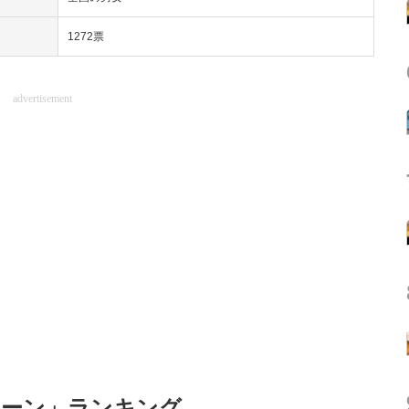
1272票
advertisement
ェーン」ランキング