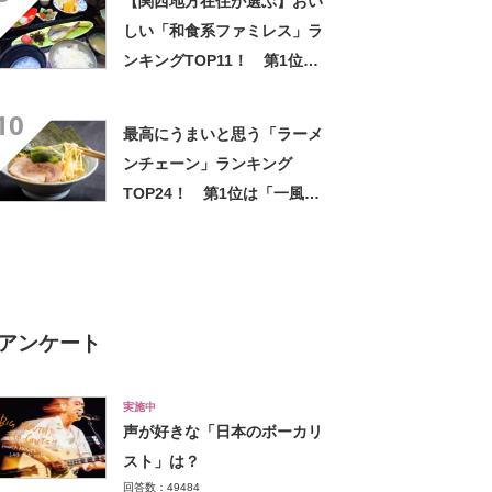
【関西地方在住が選ぶ】おい
しい「和食系ファミレス」ラ
ンキングTOP11！ 第1位は
「かごの屋」【2026年最新調
10
査結果】
最高にうまいと思う「ラーメ
ンチェーン」ランキング
TOP24！ 第1位は「一風
堂」【2025年最新調査結果】
アンケート
実施中
声が好きな「日本のボーカリ
スト」は？
回答数：49484