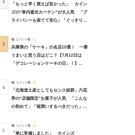
2
「もっと早く買えば良かった」 カイン
ズの“車内遮光カーテン”が大人気 「プ
ライバシーも保てて安心」「ぐっすり眠
れました」（2/2） | ライフ ねとらぼリ
サーチ：2ページ目
コメント数：
7
3
兵庫県の「ケーキ」の名店10選！ 一番
うまいと思う店はどこ？【7月12日は
「デコレーションケーキの日」！】
（2/4） | 兵庫県 ねとらぼリサーチ：2ペ
ージ目
コメント数：
5
4
「北海道土産としてもセンス抜群」六花
亭の“店舗限定”お菓子が人気 「こんな
の初めて」「箱買いするべきだった」
（1/2） | 北海道 ねとらぼリサーチ
コメント数：
4
5
「車に常備しました」 カインズ