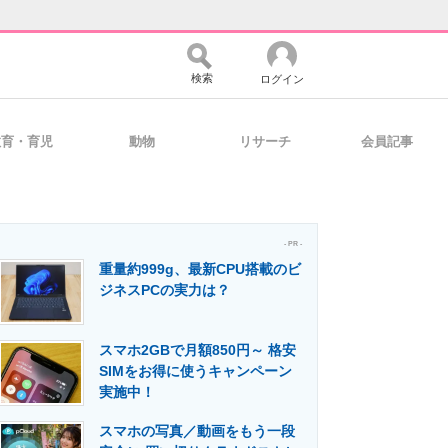
検索
ログイン
教育・育児
動物
リサーチ
会員記事
バイスの未来
好きが集まる 比べて選べる
- PR -
重量約999g、最新CPU搭載のビ
コミュニティ
マーケ×ITの今がよく分かる
ジネスPCの実力は？
スマホ2GBで月額850円～ 格安
・活用を支援
SIMをお得に使うキャンペーン
実施中！
スマホの写真／動画をもう一段