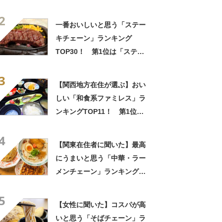
キ宮」【2026年最新調査結
2
果】
一番おいしいと思う「ステー
キチェーン」ランキング
TOP30！ 第1位は「ステー
キ宮」【2026年最新調査結
3
果】
【関西地方在住が選ぶ】おい
しい「和食系ファミレス」ラ
ンキングTOP11！ 第1位は
「かごの屋」【2026年最新調
4
査結果】
【関東在住者に聞いた】最高
にうまいと思う「中華・ラー
メンチェーン」ランキング
TOP23！ 第1位は「一風
5
堂」【2026年最新調査結果】
【女性に聞いた】コスパが高
いと思う「そばチェーン」ラ