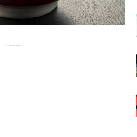
advertisement