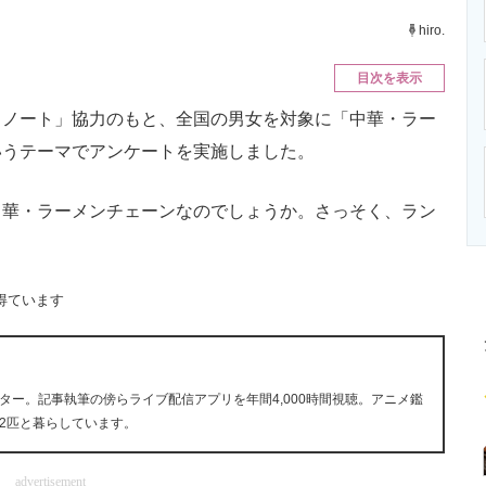
ニクス専門サイト
電子設計の基本と応用
エネルギーの専
hiro.
目次を表示
ノート」協力のもと、全国の男女を対象に「中華・ラー
いうテーマでアンケートを実施しました。
華・ラーメンチェーンなのでしょうか。さっそく、ラン
得ています
ー。記事執筆の傍らライブ配信アプリを年間4,000時間視聴。アニメ鑑
2匹と暮らしています。
advertisement