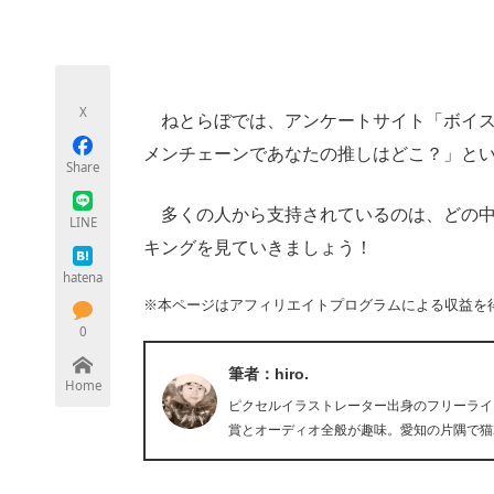
モノづくり技術者専門サイト
エレクトロ
X
ねとらぼでは、アンケートサイト「ボイス
ちょっと気になるネットの話題
メンチェーンであなたの推しはどこ？」と
Share
多くの人から支持されているのは、どの中
LINE
キングを見ていきましょう！
hatena
※本ページはアフィリエイトプログラムによる収益を
0
筆者：hiro.
Home
ピクセルイラストレーター出身のフリーライタ
賞とオーディオ全般が趣味。愛知の片隅で猫