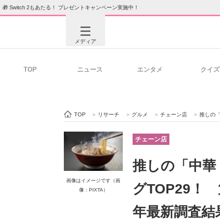
🎁 Switch 2もあたる！ プレゼントキャンペーン実施中！
メディア
TOP
ニュース
エンタメ
クイズ
注目記事を集めた総合ページ
ITの今
TOP
>
リサーチ
>
グルメ
>
チェーン店
>
推しの「
ビジネスと働き方のヒント
AI活用
チェーン店
推しの「中華
ITエンジニア向け専門サイト
企業向けI
画像はイメージです（画
グTOP29！
像：PIXTA）
年最新調査結