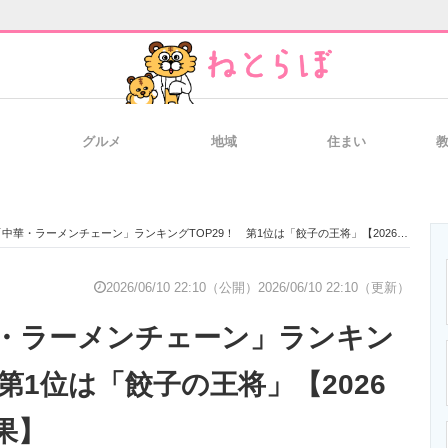
グルメ
地域
住まい
と未来を見通す
スマホと通信の最新トレンド
進化するPCとデ
中華・ラーメンチェーン」ランキングTOP29！ 第1位は「餃子の王将」【2026年最新調査結果】
のいまが分かる
企業ITのトレンドを詳説
経営リーダーの
2026/06/10 22:10（公開）
2026/06/10 22:10（更新）
・ラーメンチェーン」ランキン
T製品の総合サイト
IT製品の技術・比較・事例
製造業のIT導入
 第1位は「餃子の王将」【2026
果】