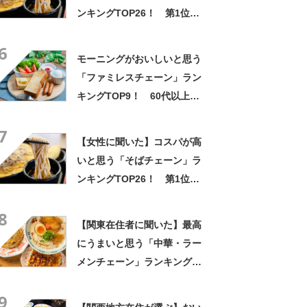
ンキングTOP26！ 第1位は
「富士そば」【2026年最新調
6
査結果】
モーニングがおいしいと思う
「ファミレスチェーン」ラン
キングTOP9！ 60代以上が
選ぶ第1位は「ガスト」【8月
7
1日は家族でレストランの日】
【女性に聞いた】コスパが高
いと思う「そばチェーン」ラ
ンキングTOP26！ 第1位は
「富士そば」【2026年最新調
8
査結果】
【関東在住者に聞いた】最高
にうまいと思う「中華・ラー
メンチェーン」ランキング
TOP23！ 第1位は「一風
9
堂」【2026年最新調査結果】