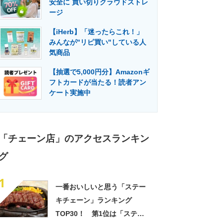
安全に 買い切りクラウドストレ
門メディア
建設×テクノロジーの最前線
ージ
【iHerb】「迷ったらこれ！」
みんなが"リピ買い"している人
気商品
【抽選で5,000円分】Amazonギ
フトカードが当たる！読者アン
ケート実施中
「チェーン店」のアクセスランキン
グ
1
一番おいしいと思う「ステー
キチェーン」ランキング
TOP30！ 第1位は「ステー