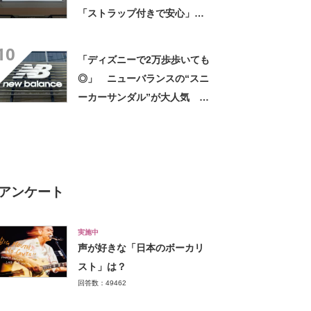
「ストラップ付きで安心」
「落ち着いたきれいな色」
10
「ディズニーで2万歩歩いても
◎」 ニューバランスの“スニ
ーカーサンダル”が大人気
「歴代最高」「軽くてクッシ
ョンが効いてる」「見た目も
スタイリッシュ」
アンケート
実施中
声が好きな「日本のボーカリ
スト」は？
回答数：49462