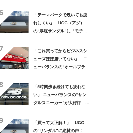
ー”に「もう何足目かわからな
6
い」「パンツでもスカートで
「テーマパークで履いても疲
も合う」の声
れにくい」 UGG（アグ）
の“厚底サンダル”に「モチモ
チと柔らかい」「厚底で脚長
7
効果◎」「とても軽く歩きや
「これ買ってからビジネスシ
すい！」の声
ューズほぼ履いてない」 ニ
ューバランスの“オールブラッ
ク防水スニーカー”が好評
8
「雨でも蒸れずに快適」「服
「5時間歩き続けても疲れな
を選ばないので重宝」などの
い」 ニューバランスの“サン
声
ダルスニーカー”が大好評
「スニーカーより涼しく快
9
適」「今までの中で一番足が
「買って大正解！」 UGG
楽です」
の“サンダル”に絶賛の声！