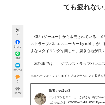
モノづくり技術者専門サイト
エレクトロ
ても疲れない
ちょっと気になるネットの話題
X
GU（ジーユー）から販売されている、メ
ストラップバレエスニーカー by rokh
Share
まなスタイリングを楽しめ、履き心地が良
LINE
本記事では、「ダブルストラップバレエスニー
hatena
※本ページはアフィリエイトプログラムによる収益を
0
筆者：coZca3
Home
バットマンとスニーカーが好きな30代のW
よかったのは「OWNDAYS×HUAWEI E