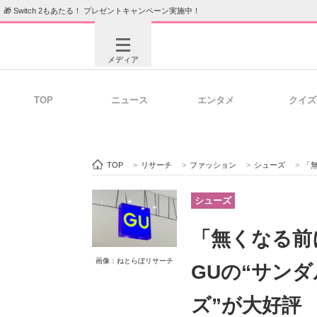
🎁 Switch 2もあたる！ プレゼントキャンペーン実施中！
メディア
TOP
ニュース
エンタメ
クイズ
注目記事を集めた総合ページ
ITの今
TOP
>
リサーチ
>
ファッション
>
シューズ
>
「無く
ビジネスと働き方のヒント
AI活用
シューズ
「無くなる前
ITエンジニア向け専門サイト
企業向けI
画像：ねとらぼリサーチ
GUの“サンダ
ズ”が大好評