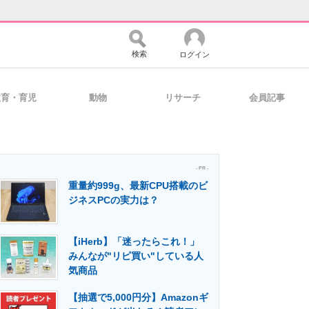
検索
ログイン
教育・育児
動物
リサーチ
会員記事
バイスの未来
好きが集まる 比べて選べる
- PR -
重量約999g、最新CPU搭載のビ
コミュニティ
マーケ×ITの今がよく分かる
ジネスPCの実力は？
【iHerb】「迷ったらこれ！」
・活用を支援
みんなが"リピ買い"している人
気商品
【抽選で5,000円分】Amazonギ