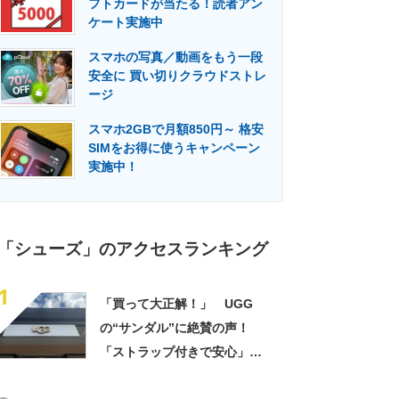
フトカードが当たる！読者アン
門メディア
建設×テクノロジーの最前線
ケート実施中
スマホの写真／動画をもう一段
安全に 買い切りクラウドストレ
ージ
スマホ2GBで月額850円～ 格安
SIMをお得に使うキャンペーン
実施中！
「シューズ」のアクセスランキング
1
「買って大正解！」 UGG
の“サンダル”に絶賛の声！
「ストラップ付きで安心」
「落ち着いたきれいな色」