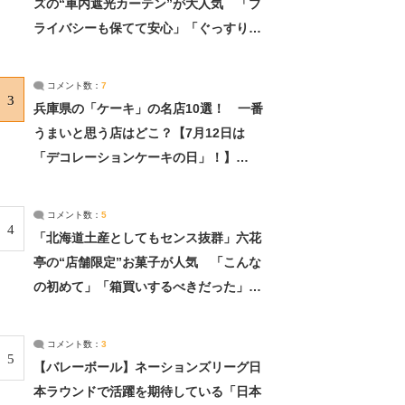
ズの“車内遮光カーテン”が大人気 「プ
ライバシーも保てて安心」「ぐっすり眠
れました」（2/2） | ライフ ねとらぼリ
サーチ：2ページ目
コメント数：
7
3
兵庫県の「ケーキ」の名店10選！ 一番
うまいと思う店はどこ？【7月12日は
「デコレーションケーキの日」！】
（2/4） | 兵庫県 ねとらぼリサーチ：2ペ
ージ目
コメント数：
5
4
「北海道土産としてもセンス抜群」六花
亭の“店舗限定”お菓子が人気 「こんな
の初めて」「箱買いするべきだった」
（1/2） | 北海道 ねとらぼリサーチ
コメント数：
3
5
【バレーボール】ネーションズリーグ日
本ラウンドで活躍を期待している「日本