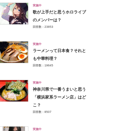
実施中
歌が上手だと思うホロライブ
のメンバーは？
回答数：23853
実施中
ラーメンって日本食？それと
も中華料理？
回答数：19645
実施中
神奈川県で一番うまいと思う
「横浜家系ラーメン店」はど
こ？
回答数：8507
実施中