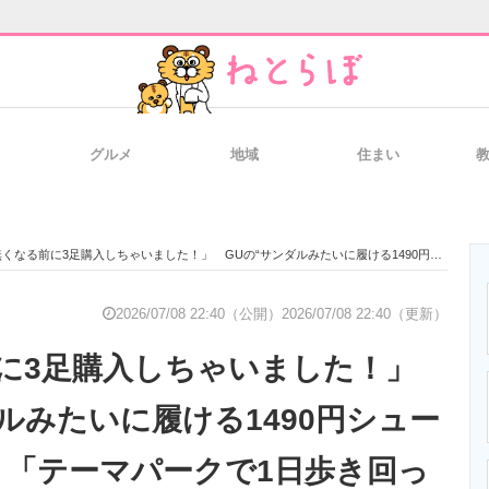
グルメ
地域
住まい
と未来を見通す
スマホと通信の最新トレンド
進化するPCとデ
なる前に3足購入しちゃいました！」 GUの“サンダルみたいに履ける1490円シューズ”が大好評 「テーマパークで1日歩き回っても疲れない」「大当たりな靴」
のいまが分かる
企業ITのトレンドを詳説
経営リーダーの
2026/07/08 22:40（公開）
2026/07/08 22:40（更新）
に3足購入しちゃいました！」
T製品の総合サイト
IT製品の技術・比較・事例
製造業のIT導入
ルみたいに履ける1490円シュー
 「テーマパークで1日歩き回っ