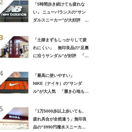
2
「5時間歩き続けても疲れな
い」 ニューバランスの“サン
ダルスニーカー”が大好評
「スニーカーより涼しく快
3
適」「今までの中で一番足が
「土踏まずもしっかりして疲
楽です」
れにくい」 無印良品の“足裏
に沿うサンダル”が好評 「履
き心地が良い」「出しっぱな
4
しでも悪目立ちしません」の
「最高に使いやすい」
声
NIKE（ナイキ）の“サンダ
ル”が大人気 「履き心地もク
ッション性も◎」「サンダル
5
で走れるなんて感動」
「1万5000歩以上歩いても、
疲れ具合が全然違う」無印良
品の“3990円撥水スニーカ