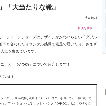
ニクス専門サイト
電子設計の基本と応用
エネルギーの専
」「大当たりな靴」
coZca3
目次を表示
リージェーンシューズのデザインがかわいらしい「ダブル
」が、靴下と合わせたりサンダル感覚で素足で履いたり、さまざ
く人気を集めています。
カー by rokh」について紹介します！
得ています
ebライター。最近の推し漫画は『スーパースターを唄って』。最近買って
yewear」。ファッション・ガジェット・エンタメを中心に、わかりやすく情