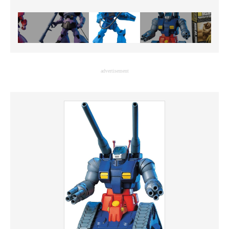
advertisement