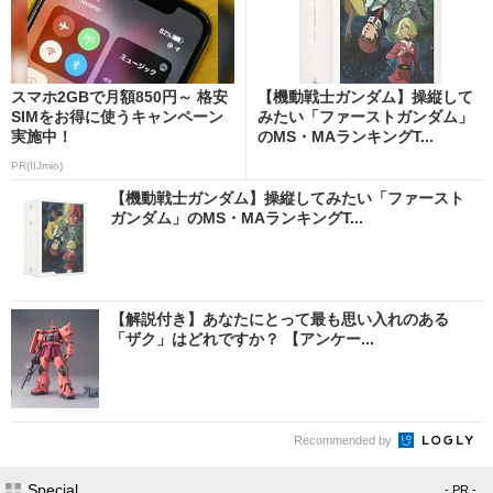
スマホ2GBで月額850円～ 格安
【機動戦士ガンダム】操縦して
SIMをお得に使うキャンペーン
みたい「ファーストガンダム」
実施中！
のMS・MAランキングT...
PR(IIJmio)
【機動戦士ガンダム】操縦してみたい「ファースト
ガンダム」のMS・MAランキングT...
【解説付き】あなたにとって最も思い入れのある
「ザク」はどれですか？ 【アンケー...
Recommended by
Special
- PR -