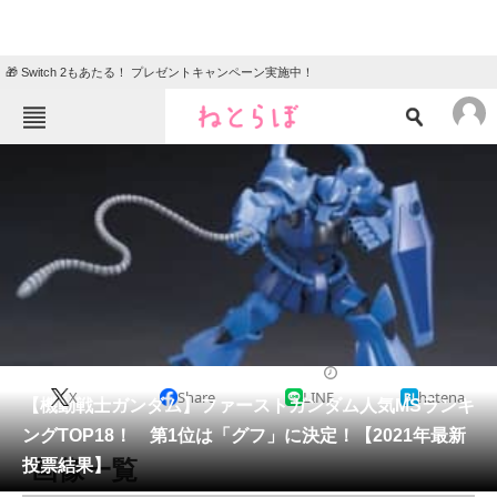
🎁 Switch 2もあたる！ プレゼントキャンペーン実施中！
ねとらぼメニュー
TOP
ニュース
エンタメ
クイズ
グルメ
地域
住まい
教育・育児
動物
リサーチ
アニメ
2021/10/26 21:20（公開）
X
Share
LINE
hatena
会員記事
【機動戦士ガンダム】ファーストガンダム人気MSランキ
ングTOP18！ 第1位は「グフ」に決定！【2021年最新
メディア
画像一覧
投票結果】
注目記事を集めた総合ページ