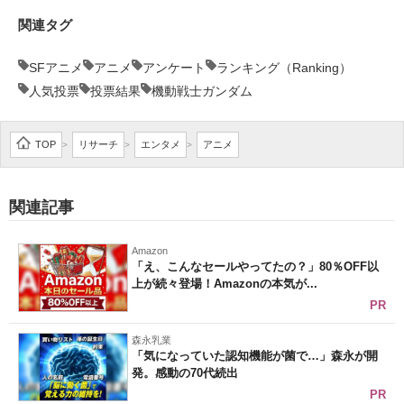
関連タグ
SFアニメ
アニメ
アンケート
ランキング（Ranking）
人気投票
投票結果
機動戦士ガンダム
TOP
リサーチ
エンタメ
アニメ
>
>
>
関連記事
Amazon
「え、こんなセールやってたの？」80％OFF以
上が続々登場！Amazonの本気が...
PR
森永乳業
「気になっていた認知機能が菌で…」森永が開
発。感動の70代続出
PR