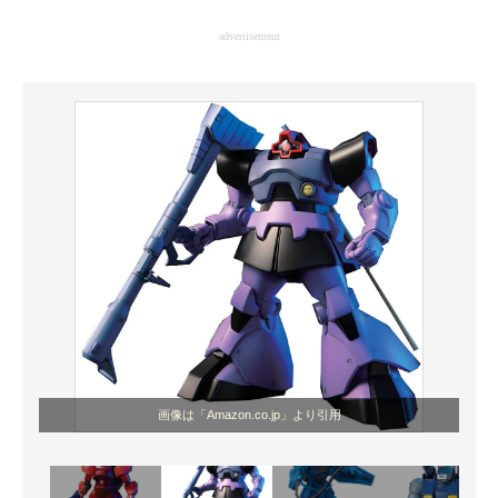
企業向けIT製品の総合サイト
advertisement
IT製品の技術・比較・事例
製造業のIT導入・活用を支援
モノづくり技術者専門サイト
エレクトロニクス専門サイト
電子設計の基本と応用
エネルギーの専門メディア
建設×テクノロジーの最前線
ちょっと気になるネットの話題
画像は「Amazon.co.jp」より引用