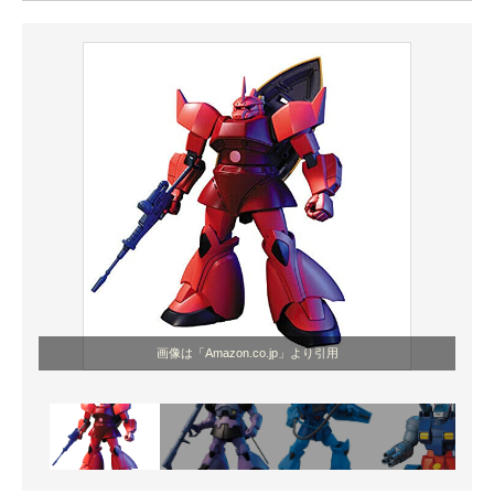
ITの今と未来を見通す
スマホと通信の最新トレンド
進化するPCとデバイスの未来
好きが集まる 比べて選べる
ビジネスと働き方のヒント
AI活用のいまが分かる
企業ITのトレンドを詳説
画像は「Amazon.co.jp」より引用
経営リーダーのコミュニティ
マーケ×ITの今がよく分かる
ITエンジニア向け専門サイト