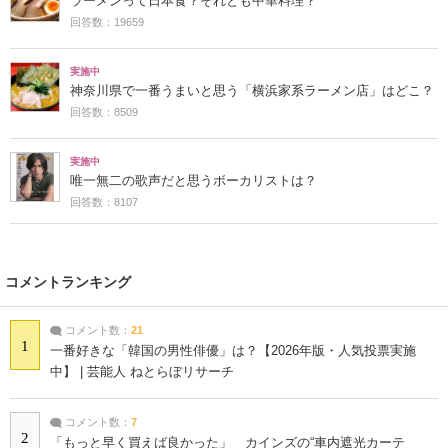
ラーメンって日本食？それとも中華料理？
回答数：19659
実施中
神奈川県で一番うまいと思う「横浜家系ラーメン店」はどこ？
回答数：8509
実施中
唯一無二の歌声だと思うボーカリストは？
回答数：8107
コメントランキング
コメント数：
21
1
一番好きな「韓国の男性俳優」は？【2026年版・人気投票実施
中】 | 芸能人 ねとらぼリサーチ
コメント数：
7
2
「もっと早く買えば良かった」 カインズの“車内遮光カーテ