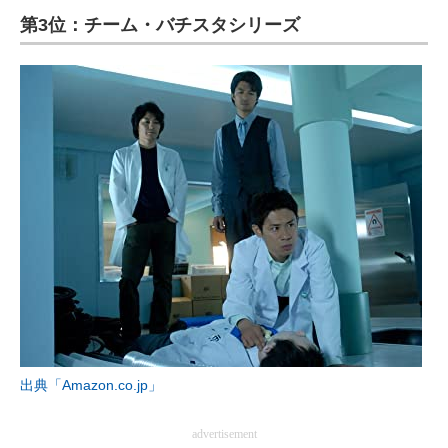
第3位：チーム・バチスタシリーズ
ITの今と未来を見通す
スマホと通信の最新トレンド
進化するPCとデバイスの未来
好きが集まる 比べて選べる
ビジネスと働き方のヒント
AI活用のいまが分かる
企業ITのトレンドを詳説
経営リーダーのコミュニティ
出典「Amazon.co.jp」
マーケ×ITの今がよく分かる
ITエンジニア向け専門サイト
advertisement