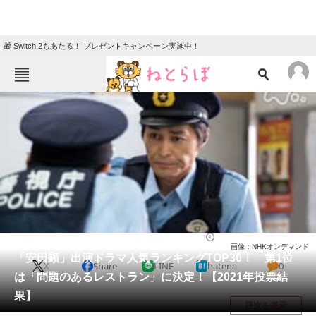
🎁 Switch 2もあたる！ プレゼントキャンペーン実施中！
ねとらぼメニュー
TOP
ニュース
エンタメ
クイズ
グルメ
地域
住まい
教育・育児
動物
リサーチ
芸能人
2022/05/15 21:15（公開）
画像：NHKオンデマンド
会員記事
「安田顕」出演ドラマ人気ランキングTOP30！ 第1位
X
Share
LINE
hatena
0
は「問題のあるレストラン」に決定！【2021年投票結
メディア
果】
目次を表示
注目記事を集めた総合ページ