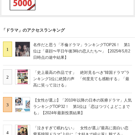
「ドラマ」のアクセスランキング
名作だと思う「不倫ドラマ」ランキングTOP26！ 第1
1
位は「昼顔〜平日午後3時の恋人たち〜」【2025年5月2
日時点の途中結果】
「史上最高の作品です」 絶対見るべき“韓国ドラマ”ラ
2
ンキング1位に絶賛の声 「何度見ても感動する」「最
高に笑って泣ける」
【女性が選ぶ】「2010年以降の日本の医療ドラマ」人気
3
ランキングTOP32！ 第1位は「恋はつづくよどこまで
も」【2024年最新投票結果】
「泣きすぎて眠れない」 女性が選ぶ“最高に面白い恋
4
愛系韓国ドラマ”上位に「大好きで繰り返し観てる」