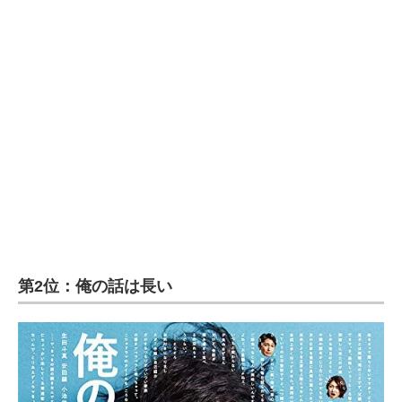
企業向けIT製品の総合サイト
IT製品の技術・比較・事例
製造業のIT導入・活用を支援
モノづくり技術者専門サイト
エレクトロニクス専門サイト
電子設計の基本と応用
エネルギーの専門メディア
第2位：俺の話は長い
建設×テクノロジーの最前線
ちょっと気になるネットの話題