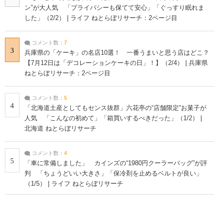
ン”が大人気 「プライバシーも保てて安心」「ぐっすり眠れま
した」（2/2） | ライフ ねとらぼリサーチ：2ページ目
コメント数：
7
3
兵庫県の「ケーキ」の名店10選！ 一番うまいと思う店はどこ？
【7月12日は「デコレーションケーキの日」！】（2/4） | 兵庫県
ねとらぼリサーチ：2ページ目
コメント数：
5
4
「北海道土産としてもセンス抜群」六花亭の“店舗限定”お菓子が
人気 「こんなの初めて」「箱買いするべきだった」（1/2） |
北海道 ねとらぼリサーチ
コメント数：
4
5
「車に常備しました」 カインズの“1980円クーラーバッグ”が評
判 「ちょうどいい大きさ」「保冷剤を止めるベルトが良い」
（1/5） | ライフ ねとらぼリサーチ