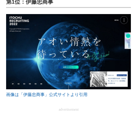
第1位：伊藤忠商事
ITの今と未来を見通す
スマホと通信の最新トレンド
進化するPCとデバイスの未来
好きが集まる 比べて選べる
ビジネスと働き方のヒント
AI活用のいまが分かる
企業ITのトレンドを詳説
画像は「伊藤忠商事」公式サイトより引用
経営リーダーのコミュニティ
advertisement
マーケ×ITの今がよく分かる
ITエンジニア向け専門サイト