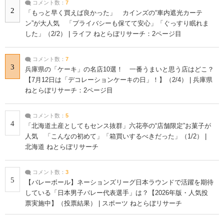
コメント数：
7
2
「もっと早く買えば良かった」 カインズの“車内遮光カーテ
ン”が大人気 「プライバシーも保てて安心」「ぐっすり眠れま
した」（2/2） | ライフ ねとらぼリサーチ：2ページ目
コメント数：
7
3
兵庫県の「ケーキ」の名店10選！ 一番うまいと思う店はどこ？
【7月12日は「デコレーションケーキの日」！】（2/4） | 兵庫県
ねとらぼリサーチ：2ページ目
コメント数：
5
4
「北海道土産としてもセンス抜群」六花亭の“店舗限定”お菓子が
人気 「こんなの初めて」「箱買いするべきだった」（1/2） |
北海道 ねとらぼリサーチ
コメント数：
3
5
【バレーボール】ネーションズリーグ日本ラウンドで活躍を期待
している「日本男子バレー代表選手」は？【2026年版・人気投
票実施中】（投票結果） | スポーツ ねとらぼリサーチ