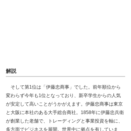
企業向けIT製品の総合サイト
IT製品の技術・比較・事例
製造業のIT導入・活用を支援
モノづくり技術者専門サイト
エレクトロニクス専門サイト
電子設計の基本と応用
解説
エネルギーの専門メディア
そして第1位は「伊藤忠商事」でした。前年順位から
建設×テクノロジーの最前線
変わらず今年も1位となっており、新卒学生からの人気
が安定して高いことがうかがえます。伊藤忠商事は東京
ちょっと気になるネットの話題
と大阪に本社のある大手総合商社。1858年に伊藤忠兵衛
が創業した老舗で、トレーディングと事業投資を軸に、
多方面でビジネスを展開。世界中に拠点を有していま