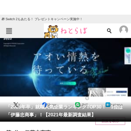
🎁 Switch 2もあたる！ プレゼントキャンペーン実施中！
ねとらぼメニュー
TOP
ニュース
エンタメ
クイズ
グルメ
地域
住まい
教育・育児
動物
リサーチ
就職・転職
2021/12/02 11:50（公開）
X
Share
LINE
hatena
会員記事
「2023年卒」就職人気企業ランキングTOP30！ 1位は
「伊藤忠商事」！【2021年最新調査結果】
メディア
目次を表示
注目記事を集めた総合ページ