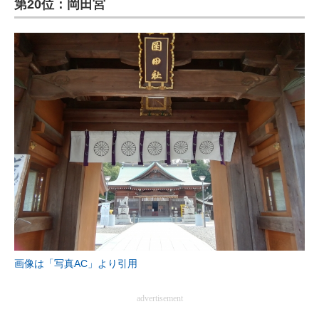
第20位：岡田宮
ITの今と未来を見通す
スマホと通信の最新トレンド
進化するPCとデバイスの未来
好きが集まる 比べて選べる
ビジネスと働き方のヒント
AI活用のいまが分かる
企業ITのトレンドを詳説
経営リーダーのコミュニティ
画像は「写真AC」より引用
マーケ×ITの今がよく分かる
advertisement
ITエンジニア向け専門サイト