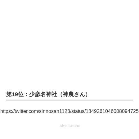
企業向けIT製品の総合サイト
IT製品の技術・比較・事例
製造業のIT導入・活用を支援
モノづくり技術者専門サイト
エレクトロニクス専門サイト
電子設計の基本と応用
エネルギーの専門メディア
第19位：少彦名神社（神農さん）
建設×テクノロジーの最前線
https://twitter.com/sinnosan1123/status/1349261046008094725
ちょっと気になるネットの話題
advertisement