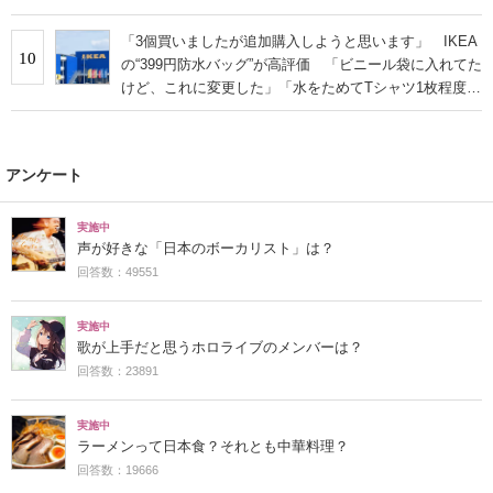
「3個買いましたが追加購入しようと思います」 IKEA
10
の“399円防水バッグ”が高評価 「ビニール袋に入れてた
けど、これに変更した」「水をためてTシャツ1枚程度な
ら洗える」
アンケート
実施中
声が好きな「日本のボーカリスト」は？
回答数：49551
実施中
歌が上手だと思うホロライブのメンバーは？
回答数：23891
実施中
ラーメンって日本食？それとも中華料理？
回答数：19666