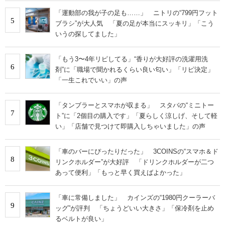
「運動部の我が子の足も……」 ニトリの“799円フット
5
ブラシ”が大人気 「夏の足が本当にスッキリ」「こう
いうの探してました」
「もう3〜4年リピしてる」“香りが大好評の洗濯用洗
6
剤”に「職場で聞かれるくらい良い匂い」「リピ決定」
「一生これでいい」の声
「タンブラーとスマホが収まる」 スタバの“ミニトー
7
ト”に「2個目の購入です」「夏らしく涼しげ、そして軽
い」「店舗で見つけて即購入しちゃいました」の声
「車のバーにぴったりだった」 3COINSの“スマホ＆ド
8
リンクホルダー”が大好評 「ドリンクホルダーが二つ
あって便利」「もっと早く買えばよかった」
「車に常備しました」 カインズの“1980円クーラーバ
9
ッグ”が評判 「ちょうどいい大きさ」「保冷剤を止め
るベルトが良い」