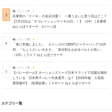
コメント数：
7
3
兵庫県の「ケーキ」の名店10選！ 一番うまいと思う店はどこ？
【7月12日は「デコレーションケーキの日」！】（2/4） | 兵庫県
ねとらぼリサーチ：2ページ目
コメント数：
4
4
「車に常備しました」 カインズの“1980円クーラーバッグ”が評
判 「ちょうどいい大きさ」「保冷剤を止めるベルトが良い」
（1/5） | ライフ ねとらぼリサーチ
コメント数：
3
5
【バレーボール】ネーションズリーグ日本ラウンドで活躍を期待
している「日本男子バレー代表選手」は？【2026年版・人気投
票実施中】（投票結果） | スポーツ ねとらぼリサーチ
カテゴリ一覧