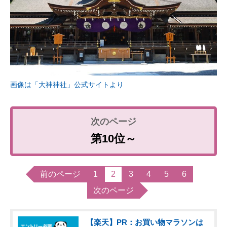
画像は「大神神社」公式サイトより
第10位～
前のページ
1
2
3
4
5
6
次のページ
【楽天】PR：お買い物マラソンは