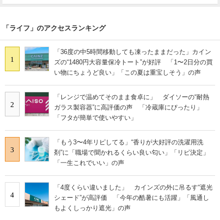
「ライフ」のアクセスランキング
「36度の中5時間移動しても凍ったままだった」カイン
1
ズの“1480円大容量保冷トート”が好評 「1〜2日分の買
い物にちょうど良い」「この夏は重宝しそう」の声
「レンジで温めてそのまま食卓に」 ダイソーの“耐熱
2
ガラス製容器”に高評価の声 「冷蔵庫にぴったり」
「フタが簡単で使いやすい」
「もう3〜4年リピしてる」“香りが大好評の洗濯用洗
3
剤”に「職場で聞かれるくらい良い匂い」「リピ決定」
「一生これでいい」の声
「4度くらい違いました」 カインズの外に吊るす“遮光
4
シェード”が高評価 「今年の酷暑にも活躍」「風通し
もよくしっかり遮光」の声