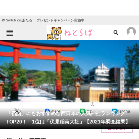
🎁 Switch 2もあたる！ プレゼントキャンペーン実施中！
ねとらぼメニュー
TOP
ニュース
エンタメ
クイズ
グルメ
地域
住まい
教育・育児
動物
リサーチ
ライフ
2021/12/10 08:15（公開）
X
Share
LINE
hatena
会員記事
「初詣」にもおすすめな西日本の人気神社ランキング
TOP20！ 1位は「伏見稲荷大社」【2021年調査結果】
メディア
目次を表示
注目記事を集めた総合ページ