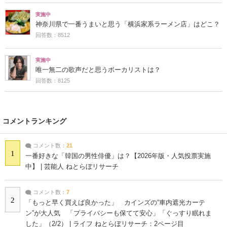
実施中
神奈川県で一番うまいと思う「横浜家系ラーメン店」はどこ？
回答数：8512
実施中
唯一無二の歌声だと思うボーカリストは？
回答数：8125
コメントランキング
コメント数：
21
1
一番好きな「韓国の男性俳優」は？【2026年版・人気投票実施
中】 | 芸能人 ねとらぼリサーチ
コメント数：
7
2
「もっと早く買えば良かった」 カインズの“車内遮光カーテ
ン”が大人気 「プライバシーも保てて安心」「ぐっすり眠れま
した」（2/2） | ライフ ねとらぼリサーチ：2ページ目