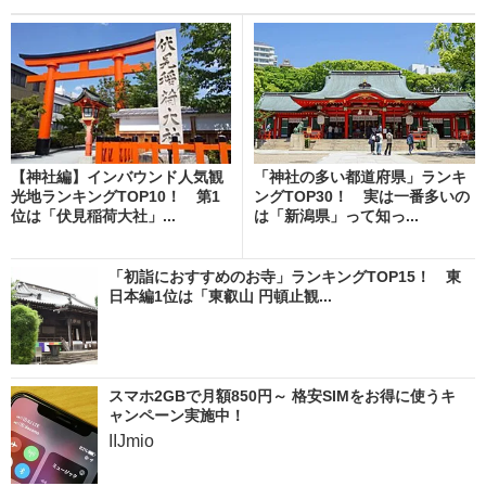
【神社編】インバウンド人気観
「神社の多い都道府県」ランキ
光地ランキングTOP10！ 第1
ングTOP30！ 実は一番多いの
位は「伏見稲荷大社」...
は「新潟県」って知っ...
「初詣におすすめのお寺」ランキングTOP15！ 東
日本編1位は「東叡山 円頓止観...
スマホ2GBで月額850円～ 格安SIMをお得に使うキ
ャンペーン実施中！
IIJmio