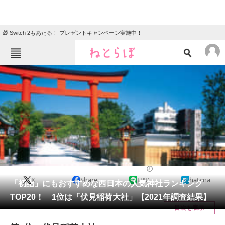
🎁 Switch 2もあたる！ プレゼントキャンペーン実施中！
ねとらぼメニュー
TOP
ニュース
エンタメ
クイズ
グルメ
地域
住まい
教育・育児
動物
リサーチ
ライフ
2021/12/10 08:15（公開）
X
Share
LINE
hatena
会員記事
「初詣」にもおすすめな西日本の人気神社ランキング
TOP20！ 1位は「伏見稲荷大社」【2021年調査結果】
メディア
目次を表示
注目記事を集めた総合ページ