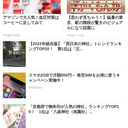
アマゾンで大人気！血圧対策は
【思わず見ちゃう！】猛暑の東
コーヒーに足してみて
京、駅の階段が驚きのビジュア
ルになり話題に
PR(森永乳業)
PR(ねとらぼ)
【2022年総合版】「西日本の神社」トレンドランキ
ングTOP20！ 第1位は「正...
スマホ2GBで月額850円～ 格安SIMをお得に使うキ
ャンペーン実施中！
PR(IIJmio)
「京都府で御朱印が人気の神社」ランキングTOP1
0！ 1位は「八坂神社（祇園社）...