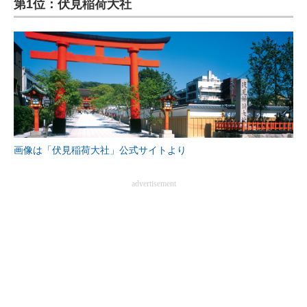
第1位：伏見稲荷大社
ITの今と未来を見通す
スマホと通信の最新トレンド
進化するPCとデバイスの未来
好きが集まる 比べて選べる
ビジネスと働き方のヒント
画像は「伏見稲荷大社」公式サイトより
AI活用のいまが分かる
advertisement
企業ITのトレンドを詳説
経営リーダーのコミュニティ
マーケ×ITの今がよく分かる
ITエンジニア向け専門サイト