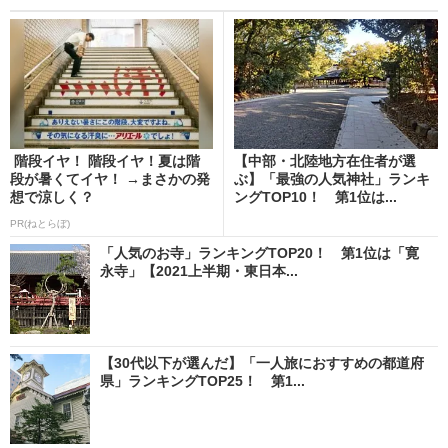
階段イヤ！ 階段イヤ！夏は階
【中部・北陸地方在住者が選
段が暑くてイヤ！ →まさかの発
ぶ】「最強の人気神社」ランキ
想で涼しく？
ングTOP10！ 第1位は...
PR(ねとらぼ)
「人気のお寺」ランキングTOP20！ 第1位は「寛
永寺」【2021上半期・東日本...
【30代以下が選んだ】「一人旅におすすめの都道府
県」ランキングTOP25！ 第1...