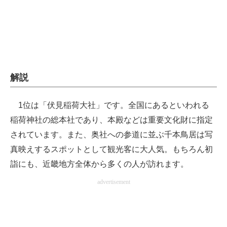
企業向けIT製品の総合サイト
IT製品の技術・比較・事例
製造業のIT導入・活用を支援
解説
モノづくり技術者専門サイト
エレクトロニクス専門サイト
1位は「伏見稲荷大社」です。全国にあるといわれる
稲荷神社の総本社であり、本殿などは重要文化財に指定
電子設計の基本と応用
されています。また、奥社への参道に並ぶ千本鳥居は写
エネルギーの専門メディア
真映えするスポットとして観光客に大人気。もちろん初
詣にも、近畿地方全体から多くの人が訪れます。
建設×テクノロジーの最前線
advertisement
ちょっと気になるネットの話題