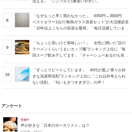
洗える」「シンプルで1番使いやすい」
「なぜもっと早く買わなかった」 9350円→3660円
8
ベストセラー1位の“耐熱ガラス容器セット”が大活躍必至
「10年以上こちらの容器を愛用」「毎日活躍していま
す」
「ちょっと高いけど美味しい！」 女性に聞いた“店の
9
ラーメンくらいうまいカップ麺”ランキング上位に「毎
回スープ飲み干してます」「チャーシューあるのも良
さ」の声
「ずっとリピートしています」 40代が選ぶ“香りが好
10
きな洗濯用洗剤”ランキング上位に「これ以外考えられ
ない洗剤」「匂いもきつすぎず◎」の声！
アンケート
実施中
声が好きな「日本のボーカリスト」は？
回答数：49331