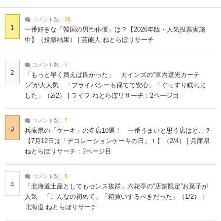
コメント数：
20
1
一番好きな「韓国の男性俳優」は？【2026年版・人気投票実施
中】（投票結果） | 芸能人 ねとらぼリサーチ
コメント数：
7
2
「もっと早く買えば良かった」 カインズの“車内遮光カーテ
ン”が大人気 「プライバシーも保てて安心」「ぐっすり眠れま
した」（2/2） | ライフ ねとらぼリサーチ：2ページ目
コメント数：
7
3
兵庫県の「ケーキ」の名店10選！ 一番うまいと思う店はどこ？
【7月12日は「デコレーションケーキの日」！】（2/4） | 兵庫県
ねとらぼリサーチ：2ページ目
コメント数：
5
4
「北海道土産としてもセンス抜群」六花亭の“店舗限定”お菓子が
人気 「こんなの初めて」「箱買いするべきだった」（1/2） |
北海道 ねとらぼリサーチ