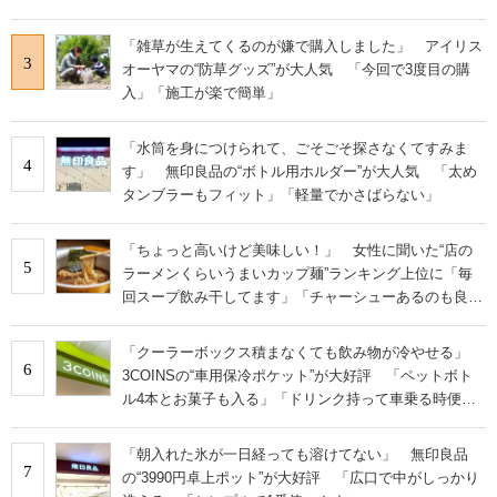
「雑草が生えてくるのが嫌で購入しました」 アイリス
3
オーヤマの“防草グッズ”が大人気 「今回で3度目の購
入」「施工が楽で簡単」
「水筒を身につけられて、ごそごそ探さなくてすみま
4
す」 無印良品の“ボトル用ホルダー”が大人気 「太め
タンブラーもフィット」「軽量でかさばらない」
「ちょっと高いけど美味しい！」 女性に聞いた“店の
5
ラーメンくらいうまいカップ麺”ランキング上位に「毎
回スープ飲み干してます」「チャーシューあるのも良
さ」の声
「クーラーボックス積まなくても飲み物が冷やせる」
6
3COINSの“車用保冷ポケット”が大好評 「ペットボト
ル4本とお菓子も入る」「ドリンク持って車乗る時便
利」
「朝入れた氷が一日経っても溶けてない」 無印良品
7
の“3990円卓上ポット”が大好評 「広口で中がしっかり