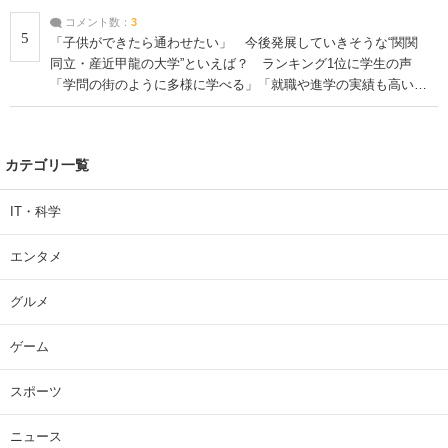
コメント数：
3
5
「子供ができたら通わせたい」 今後発展していきそうな“関関
同立・産近甲龍の大学”といえば？ ランキング1位に学生の声
「学問の街のように多様に学べる」「就職や進学の実績も高い」
| 大学 ねとらぼリサーチ
カテゴリ一覧
IT・科学
エンタメ
グルメ
ゲーム
スポーツ
ニュース