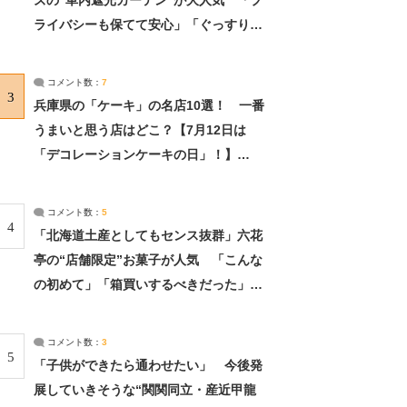
ズの“車内遮光カーテン”が大人気 「プ
ライバシーも保てて安心」「ぐっすり眠
れました」（2/2） | ライフ ねとらぼリ
サーチ：2ページ目
コメント数：
7
3
兵庫県の「ケーキ」の名店10選！ 一番
うまいと思う店はどこ？【7月12日は
「デコレーションケーキの日」！】
（2/4） | 兵庫県 ねとらぼリサーチ：2ペ
ージ目
コメント数：
5
4
「北海道土産としてもセンス抜群」六花
亭の“店舗限定”お菓子が人気 「こんな
の初めて」「箱買いするべきだった」
（1/2） | 北海道 ねとらぼリサーチ
コメント数：
3
5
「子供ができたら通わせたい」 今後発
展していきそうな“関関同立・産近甲龍