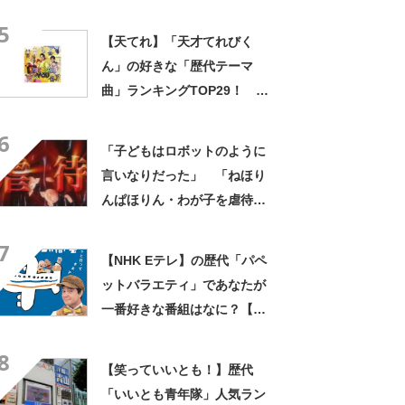
5
【天てれ】「天才てれびく
ん」の好きな「歴代テーマ
曲」ランキングTOP29！ 第
1位は「たてっ！よこっ！なな
6
めっ！みんなのちから！」
「子どもはロボットのように
【2024年最新投票結果】
言いなりだった」 「ねほり
んぱほりん・わが子を虐待し
た人」に心を痛める人多数
7
【NHK Eテレ】の歴代「パペ
ットバラエティ」であなたが
一番好きな番組はなに？【人
気投票実施中】
8
【笑っていいとも！】歴代
「いいとも青年隊」人気ラン