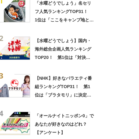
1
「水曜どうでしょう」名セリ
フ人気ランキングTOP31！
1位は「ここをキャンプ地とす
る」に決定！【2022年最新投
2
票結果】
【水曜どうでしょう】国内・
海外総合企画人気ランキング
TOP20！ 第1位は「対決列
島 ～甘いもの国盗り物語～」
3
に決定！
【NHK】好きなバラエティ番
組ランキングTOP31！ 第1
位は「ブラタモリ」に決定！
【2021年最新結果】
4
「オールナイトニッポン0」で
あなたが好きなのはどれ？
【アンケート】