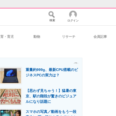
検索
ログイン
教育・育児
動物
リサーチ
会員記事
バイスの未来
好きが集まる 比べて選べる
- PR -
重量約999g、最新CPU搭載のビ
コミュニティ
マーケ×ITの今がよく分かる
ジネスPCの実力は？
【思わず見ちゃう！】猛暑の東
・活用を支援
京、駅の階段が驚きのビジュア
ルになり話題に
スマホの写真／動画をもう一段