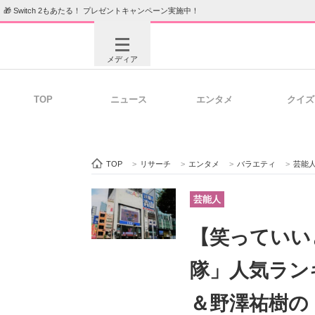
🎁 Switch 2もあたる！ プレゼントキャンペーン実施中！
メディア
TOP
ニュース
エンタメ
クイズ
注目記事を集めた総合ページ
ITの今
TOP
>
リサーチ
>
エンタメ
>
バラエティ
>
芸能
ビジネスと働き方のヒント
AI活用
芸能人
【笑っていい
ITエンジニア向け専門サイト
企業向けI
隊」人気ラン
＆野澤祐樹の「n