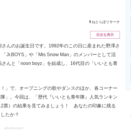
ニクス専門サイト
電子設計の基本と応用
エネルギーの専
ねとらぼリサーチ
目次を表示
祐樹さんのお誕生日です。1992年のこの日に産まれた野澤さ
r.BOYS」や「Mis Snow Man」のメンバーとして活
馬さんと「noon boyz」を結成し、16代目の「いいとも青
！」で、オープニングの歌やダンスのほか、各コーナー
年隊」。今回は、「歴代『いいとも青年隊』人気ランキン
2112票）の結果を見てみましょう！ あなたの印象に残る
ましたか？
advertisement