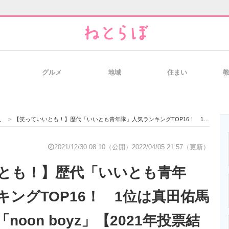
グルメ
地域
住まい
と未来を見通す
スマホと通信の最新トレンド
進化するPCとデ
人
>
【笑っていいとも！】歴代「いいとも青年隊」人気ランキングTOP16！ 1位は真田佑馬＆野澤祐樹の「noon boyz」【2021年投票結果】
のいまが分かる
企業ITのトレンドを詳説
経営リーダーの
2021/12/30 08:10（公開）
2022/04/05 21:57（更新）
とも！】歴代「いいとも青年
T製品の総合サイト
IT製品の技術・比較・事例
製造業のIT導入
キングTOP16！ 1位は真田佑馬
oon boyz」【2021年投票結