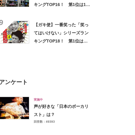
キングTOP16！ 第1位は16
代目の真田佑馬＆野澤祐樹！
9
【2021年最新投票結果】
【ガキ使】一番笑った「笑っ
てはいけない」シリーズラン
キングTOP18！ 第1位は
「温泉宿一泊二日の旅in湯河
原」【2021年最新投票結果】
アンケート
実施中
声が好きな「日本のボーカリ
スト」は？
回答数：49393