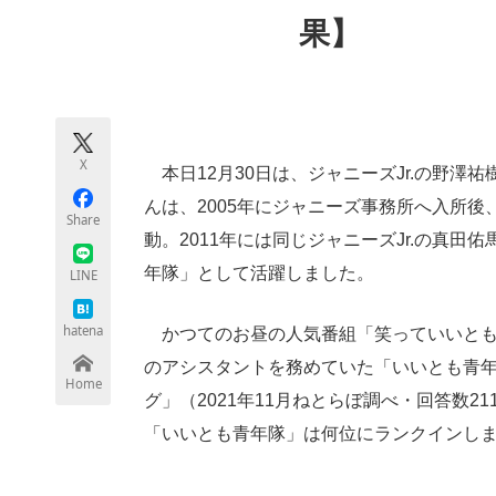
モノづくり技術者専門サイト
エレクトロ
果】
ちょっと気になるネットの話題
X
本日12月30日は、ジャニーズJr.の野澤
んは、2005年にジャニーズ事務所へ入所後、「J
Share
動。2011年には同じジャニーズJr.の真田佑
年隊」として活躍しました。
LINE
hatena
かつてのお昼の人気番組「笑っていいとも
のアシスタントを務めていた「いいとも青
Home
グ」（2021年11月ねとらぼ調べ・回答数
「いいとも青年隊」は何位にランクインし