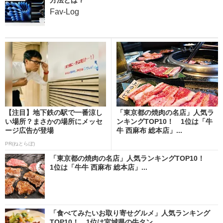
Fav-Log
【注目】地下鉄の駅で一番涼し
「東京都の焼肉の名店」人気ラ
い場所？まさかの場所にメッセ
ンキングTOP10！ 1位は「牛
ージ広告が登場
牛 西麻布 総本店」...
PR(ねとらぼ)
「東京都の焼肉の名店」人気ランキングTOP10！
1位は「牛牛 西麻布 総本店」...
「食べてみたいお取り寄せグルメ」人気ランキング
TOP10！ 1位は宮城県の牛タン...