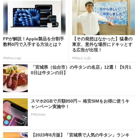
FPが解説！Apple製品を分割手
【その発想はなかった】猛暑の
数料0円で入手する方法とは？
東京、意外な場所にドキッとす
る広告が出現！
PR(Fav-Log)
PR(ねとらぼ)
「宮城県（仙台市）の牛タンの名店」12選！【9月1
0日は牛タンの日】
スマホ2GBで月額850円～ 格安SIMをお得に使うキ
ャンペーン実施中！
PR(IIJmio)
【2023年8月版】「宮城県で人気の牛タン」ランキ