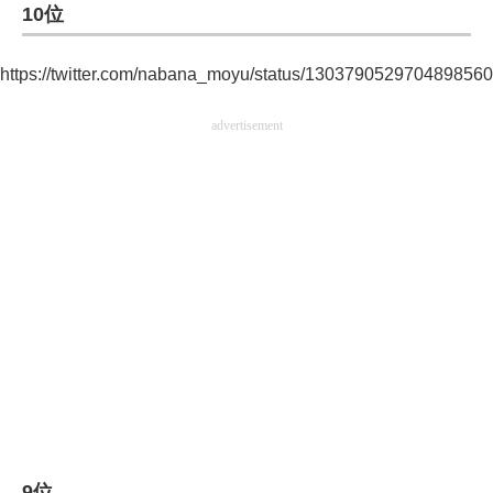
10位
企業向けIT製品の総合サイト
https://twitter.com/nabana_moyu/status/1303790529704898560
IT製品の技術・比較・事例
製造業のIT導入・活用を支援
advertisement
モノづくり技術者専門サイト
エレクトロニクス専門サイト
電子設計の基本と応用
エネルギーの専門メディア
建設×テクノロジーの最前線
ちょっと気になるネットの話題
9位