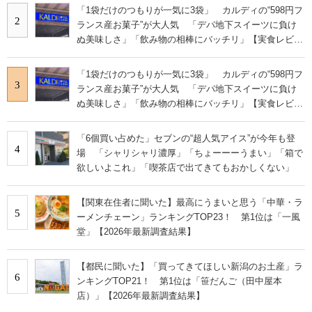
「1袋だけのつもりが一気に3袋」 カルディの“598円フ
2
ランス産お菓子”が大人気 「デパ地下スイーツに負け
ぬ美味しさ」「飲み物の相棒にバッチリ」【実食レビュ
ー】
「1袋だけのつもりが一気に3袋」 カルディの“598円フ
3
ランス産お菓子”が大人気 「デパ地下スイーツに負け
ぬ美味しさ」「飲み物の相棒にバッチリ」【実食レビュ
ー】
「6個買い占めた」セブンの“超人気アイス”が今年も登
4
場 「シャリシャリ濃厚」「ちょーーーうまい」「箱で
欲しいよこれ」「喫茶店で出てきてもおかしくない」
【関東在住者に聞いた】最高にうまいと思う「中華・ラ
5
ーメンチェーン」ランキングTOP23！ 第1位は「一風
堂」【2026年最新調査結果】
【都民に聞いた】「買ってきてほしい新潟のお土産」ラ
6
ンキングTOP21！ 第1位は「笹だんご（田中屋本
店）」【2026年最新調査結果】