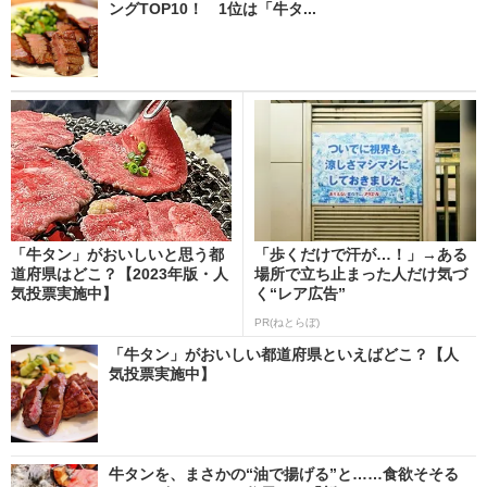
ングTOP10！ 1位は「牛タ...
「牛タン」がおいしいと思う都
「歩くだけで汗が…！」→ある
道府県はどこ？【2023年版・人
場所で立ち止まった人だけ気づ
気投票実施中】
く“レア広告”
PR(ねとらぼ)
「牛タン」がおいしい都道府県といえばどこ？【人
気投票実施中】
牛タンを、まさかの“油で揚げる”と……食欲そそる