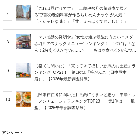
「これは罪作りです」 三越伊勢丹の菓遊庵で買え
7
る“京都の老舗料亭が作るちりめんナッツ”が人気！
「オシャレな味！」「甘しょっぱくておいしい！」
「マジ感動の発明や」“女性が選ぶ最強にうまいコメダ
8
珈琲店のスナックメニュー”ランキング！ 1位には「な
んで2枚あるんですか……？」「もはや食べるのが1つの
趣味」の声
【都民に聞いた】「買ってきてほしい新潟のお土産」ラ
9
ンキングTOP21！ 第1位は「笹だんご（田中屋本
店）」【2026年最新調査結果】
【関東在住者に聞いた】最高にうまいと思う「中華・ラ
10
ーメンチェーン」ランキングTOP23！ 第1位は「一風
堂」【2026年最新調査結果】
アンケート