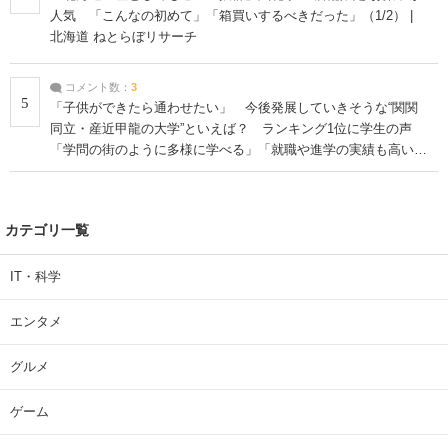
人気 「こんなの初めて」「箱買いするべきだった」（1/2） |
北海道 ねとらぼリサーチ
コメント数：
3
5
「子供ができたら通わせたい」 今後発展していきそうな“関関
同立・産近甲龍の大学”といえば？ ランキング1位に学生の声
「学問の街のように多様に学べる」「就職や進学の実績も高い」
| 大学 ねとらぼリサーチ
カテゴリ一覧
IT・科学
エンタメ
グルメ
ゲーム