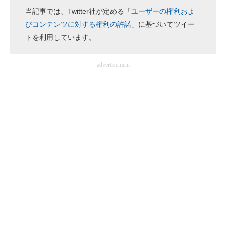
当記事では、Twitter社が定める「
ユーザーの権利およ
ITの今と未来を見通す
びコンテンツに対する権利の許諾
」に基づいてツイー
トを利用しています。
スマホと通信の最新トレンド
進化するPCとデバイスの未来
advertisement
好きが集まる 比べて選べる
ビジネスと働き方のヒント
AI活用のいまが分かる
企業ITのトレンドを詳説
経営リーダーのコミュニティ
マーケ×ITの今がよく分かる
ITエンジニア向け専門サイト