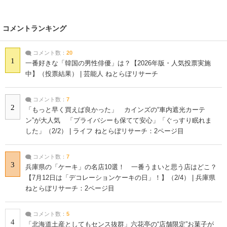
コメントランキング
コメント数：
20
1
一番好きな「韓国の男性俳優」は？【2026年版・人気投票実施
中】（投票結果） | 芸能人 ねとらぼリサーチ
コメント数：
7
2
「もっと早く買えば良かった」 カインズの“車内遮光カーテ
ン”が大人気 「プライバシーも保てて安心」「ぐっすり眠れま
した」（2/2） | ライフ ねとらぼリサーチ：2ページ目
コメント数：
7
3
兵庫県の「ケーキ」の名店10選！ 一番うまいと思う店はどこ？
【7月12日は「デコレーションケーキの日」！】（2/4） | 兵庫県
ねとらぼリサーチ：2ページ目
コメント数：
5
4
「北海道土産としてもセンス抜群」六花亭の“店舗限定”お菓子が