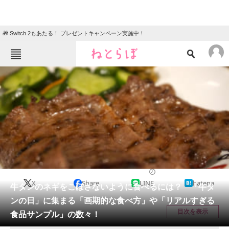
🎁 Switch 2もあたる！ プレゼントキャンペーン実施中！
ねとらぼメニュー
TOP
ニュース
エンタメ
クイズ
グルメ
地域
住まい
教育・育児
動物
リサーチ
ライフ
2020/09/10 20:35（公開）
X
Share
LINE
hatena
会員記事
牛タンのネギをこぼさないように食べるには？ 「牛タ
ンの日」に集まる「画期的な食べ方」や「リアルすぎる
メディア
目次を表示
食品サンプル」の数々！
注目記事を集めた総合ページ