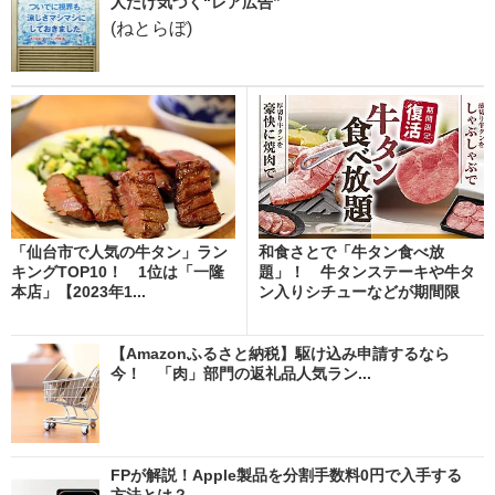
人だけ気づく“レア広告”
(ねとらぼ)
「仙台市で人気の牛タン」ラン
和食さとで「牛タン食べ放
キングTOP10！ 1位は「一隆
題」！ 牛タンステーキや牛タ
本店」【2023年1...
ン入りシチューなどが期間限
定...
【Amazonふるさと納税】駆け込み申請するなら
今！ 「肉」部門の返礼品人気ラン...
FPが解説！Apple製品を分割手数料0円で入手する
方法とは？