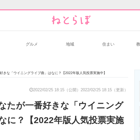
グルメ
地域
住まい
と未来を見通す
スマホと通信の最新トレンド
進化するPCとデ
好きな「ウイニングライブ曲」はなに？【2022年版人気投票実施中】
のいまが分かる
企業ITのトレンドを詳説
経営リーダーの
2022/02/25 18:15（公開）
2022/02/25 18:15（更新）
なたが一番好きな「ウイニング
T製品の総合サイト
IT製品の技術・比較・事例
製造業のIT導入
なに？【2022年版人気投票実施