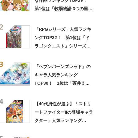
な作品ランキングTOP29！
第1位は「牧場物語 3つの里の
大切な友だち」【2024年最新
2
投票結果】
「RPGシリーズ」人気ランキ
ングTOP32！ 第1位は「ド
ラゴンクエスト」シリーズに
決定！【2022年最新投票結
3
果】
「ヘブンバーンズレッド」の
キャラ人気ランキング
TOP30！ 1位は「蒼井えり
か」に決定！【2023年最終投
4
票結果】
【40代男性が選ぶ】「ストリ
ートファイターIIの登場キャラ
クター」人気ランキング
TOP19！ 第1位は「春麗」
【2024年最新投票結果】