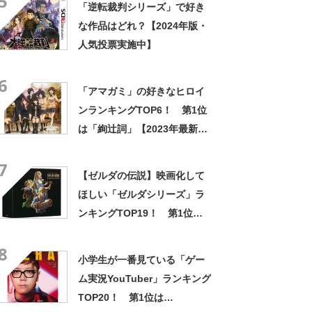
5
「逆転裁判シリーズ」で好き
な作品はどれ？【2024年版・
人気投票実施中】
6
「アマガミ」の好きなヒロイ
ンランキングTOP6！ 第1位
は「絢辻詞」【2023年最新投
票結果】
7
【ゼルダの伝説】映画化して
ほしい「ゼルダシリーズ」ラ
ンキングTOP19！ 第1位は
「ゼルダの伝説 時のオカリ
8
ナ」【2023年最新投票結果】
小学生が一番見ている「ゲー
ム実況YouTuber」ランキング
TOP20！ 第1位は