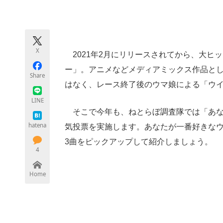
モノづくり技術者専門サイト
エレクトロ
X
2021年2月にリリースされてから、大ヒ
ちょっと気になるネットの話題
ー」。アニメなどメディアミックス作品と
Share
はなく、レース終了後のウマ娘による「ウイ
LINE
そこで今年も、ねとらぼ調査隊では「あな
hatena
気投票を実施します。あなたが一番好きな
3曲をピックアップして紹介しましょう。
4
Home