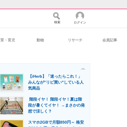
検索
ログイン
教育・育児
動物
リサーチ
会員記事
バイスの未来
好きが集まる 比べて選べる
- PR -
【iHerb】「迷ったらこれ！」
コミュニティ
マーケ×ITの今がよく分かる
みんなが"リピ買い"している人
気商品
階段イヤ！ 階段イヤ！夏は階
・活用を支援
段が暑くてイヤ！ →まさかの発
想で涼しく？
スマホ2GBで月額850円～ 格安