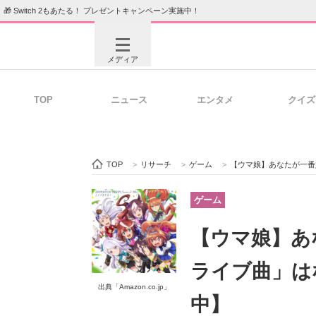
🎁 Switch 2もあたる！ プレゼントキャンペーン実施中！
メディア
TOP
ニュース
エンタメ
クイズ
注目記事を集めた総合ページ
ITの今
TOP
>
リサーチ
>
ゲーム
>
【ウマ娘】あなたが一番
ビジネスと働き方のヒント
AI活用
ゲーム
【ウマ娘】あ
ITエンジニア向け専門サイト
企業向けI
ライブ曲」は
出典「Amazon.co.jp」
中】