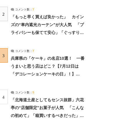
コメント数：
7
2
「もっと早く買えば良かった」 カイン
ズの“車内遮光カーテン”が大人気 「プ
ライバシーも保てて安心」「ぐっすり眠
れました」（2/2） | ライフ ねとらぼリ
サーチ：2ページ目
コメント数：
7
3
兵庫県の「ケーキ」の名店10選！ 一番
うまいと思う店はどこ？【7月12日は
「デコレーションケーキの日」！】
（2/4） | 兵庫県 ねとらぼリサーチ：2ペ
ージ目
コメント数：
5
4
「北海道土産としてもセンス抜群」六花
亭の“店舗限定”お菓子が人気 「こんな
の初めて」「箱買いするべきだった」
（1/2） | 北海道 ねとらぼリサーチ