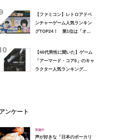
「HikakinGames」【2024年
9
最新調査結果】
【ファミコン】レトロアドベ
ンチャーゲーム人気ランキン
グTOP24！ 第1位は「オホ
ーツクに消ゆ」に決定！
10
【2021年最新結果】
【40代男性に聞いた】ゲーム
「アーマード・コア6」のキャ
ラクター人気ランキング
TOP22！ 第1位は「ハンド
ラー・ウォルター 」と「G1
ミシガン」【2024年最新投票
結果】
アンケート
実施中
声が好きな「日本のボーカリ