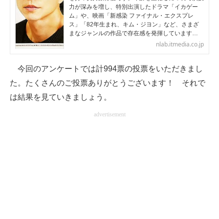
力が深みを増し、特別出演したドラマ「イカゲー
企業向けIT製品の総合サイト
ム」や、映画「新感染 ファイナル・エクスプレ
ス」「82年生まれ、キム・ジヨン」など、さまざ
IT製品の技術・比較・事例
まなジャンルの作品で存在感を発揮しています…
nlab.itmedia.co.jp
製造業のIT導入・活用を支援
今回のアンケートでは計994票の投票をいただきまし
モノづくり技術者専門サイト
た。たくさんのご投票ありがとうございます！ それで
エレクトロニクス専門サイト
は結果を見ていきましょう。
advertisement
電子設計の基本と応用
エネルギーの専門メディア
建設×テクノロジーの最前線
ちょっと気になるネットの話題