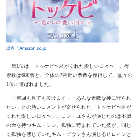
出典「Amazon.co.jp」
第1位は「トッケビ〜君がくれた愛しい日々〜」。得
票数は688票と、全体の7割近い票数を獲得して、堂々の
1位に選ばれました。
「何回も見ても泣けます」「あんな素敵な神に守られ
たい」との熱いコメントが寄せられた「トッケビ〜君が
くれた愛しい日々〜」。コン・ユさんが演じたのは不滅
の命を持つキム・シン。孤独に苛まれていた彼が、同じ
く孤独を感じていたキム・ゴウンさん演じるヒロインと