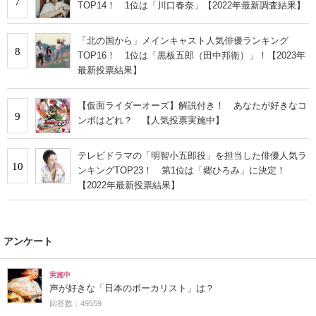
7
TOP14！ 1位は「川口春奈」【2022年最新調査結果】
「北の国から」メインキャスト人気俳優ランキング
8
TOP16！ 1位は「黒板五郎（田中邦衛）」！【2023年
最新投票結果】
【仮面ライダーオーズ】解説付き！ あなたが好きなコ
9
ンボはどれ？ 【人気投票実施中】
テレビドラマの「明智小五郎役」を担当した俳優人気ラ
10
ンキングTOP23！ 第1位は「郷ひろみ」に決定！
【2022年最新投票結果】
アンケート
実施中
声が好きな「日本のボーカリスト」は？
回答数：49559