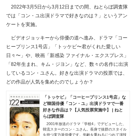
2022年3月5日から3月12日までの間、ねとらぼ調査隊
ITの今と未来を見通す
では「コン・ユ出演ドラマで好きなのは？」というアン
ケートを実施。
スマホと通信の最新トレンド
ビデオジョッキーから俳優の道へ進み、ドラマ「コー
進化するPCとデバイスの未来
ヒープリンス1号店」「トッケビ〜君がくれた愛しい
好きが集まる 比べて選べる
日々〜」や、映画「新感染 ファイナル・エクスプレス」
「82年生まれ、キム・ジヨン」など、数々の名作に出演
ビジネスと働き方のヒント
しているコン・ユさん。好きな出演ドラマの投票では、
AI活用のいまが分かる
どの作品が人気を集めたのでしょうか？
企業ITのトレンドを詳説
「トッケビ」「コーヒープリンス1号店」な
ど韓国俳優「コン・ユ」出演ドラマで一番
経営リーダーのコミュニティ
好きな作品は？【人気投票実施中】 | ねと
らぼ調査隊
マーケ×ITの今がよく分かる
2001年放送のドラマ「学校4」でデビューした、
韓流スターのコン・ユさん。長身で抜群のスタイル
ITエンジニア向け専門サイト
を持つ実力派俳優です。年齢を重ねるにつれて演技