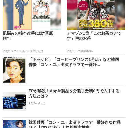
肌悩みの根本改善には“基底
アマゾン1位「このお茶ガチで
膜”！
す」噂のお茶
PR(エリクシール on 美的.com)
PR(ハーブ健康本舗)
「トッケビ」「コーヒープリンス1号店」など韓国
俳優「コン・ユ」出演ドラマで一番好...
FPが解説！Apple製品を分割手数料0円で入手する
方法とは？
PR(Fav-Log)
韓国俳優「コン・ユ」出演ドラマで一番好きな作品
は？【2023年版・人気投票実施中...