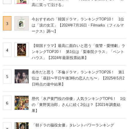
高に笑って泣ける」
今おすすめの「韓国ドラマ」ランキングTOP10！ 1位
3
は「涙の女王」【2024年7月16日・Filmarks（フィルマ
ークス）調べ】
【韓国ドラマ】最高に面白いと思う「復讐・愛憎劇」ラ
4
ンキングTOP20！ 第1位は「梨泰院クラス」「ペント
ハウス」【2024年最新投票結果】
名作だと思う「不倫ドラマ」ランキングTOP26！ 第1
5
位は「昼顔〜平日午後3時の恋人たち〜」【2025年5月2
日時点の途中結果】
歴代「水戸黄門役の俳優」人気ランキングTOP6！ 1位
6
の「東野英治郎」さんに続く2位は？【2021年調査結
果】
「朝ドラの脇役女優」タレントパワーランキング