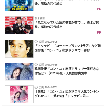
発。感動の70代続出
PR
森永乳業
「気になっていた認知機能が菌で…」森永が開
発。感動の70代続出
PR
公開 2022/03/05
「トッケビ」「コーヒープリンス1号店」など韓
国俳優「コン・ユ」出演ドラマで一番好...
公開 2023/04/15
韓国俳優「コン・ユ」出演ドラマで一番好きな
作品は？【2023年版・人気投票実施中...
公開 2024/05/01
【韓流】「コン・ユ」出演ドラマ人気ランキン
グTOP12！ 第1位は「トッケビ～君...