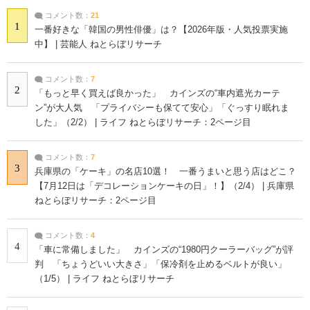
コメント数：
21
1
一番好きな「韓国の男性俳優」は？【2026年版・人気投票実施
中】 | 芸能人 ねとらぼリサーチ
コメント数：
7
2
「もっと早く買えば良かった」 カインズの“車内遮光カーテ
ン”が大人気 「プライバシーも保てて安心」「ぐっすり眠れま
した」（2/2） | ライフ ねとらぼリサーチ：2ページ目
コメント数：
7
3
兵庫県の「ケーキ」の名店10選！ 一番うまいと思う店はどこ？
【7月12日は「デコレーションケーキの日」！】（2/4） | 兵庫県
ねとらぼリサーチ：2ページ目
コメント数：
4
4
「車に常備しました」 カインズの“1980円クーラーバッグ”が評
判 「ちょうどいい大きさ」「保冷剤を止めるベルトが良い」
（1/5） | ライフ ねとらぼリサーチ