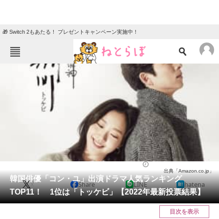
🎁 Switch 2もあたる！ プレゼントキャンペーン実施中！
ねとらぼメニュー
TOP
ニュース
エンタメ
クイズ
グルメ
地域
住まい
教育・育児
動物
リサーチ
芸能人
2022/04/03 20:55（公開）
出典「Amazon.co.jp」
会員記事
韓国俳優「コン・ユ」出演ドラマ人気ランキング
X
Share
LINE
hatena
TOP11！ 1位は「トッケビ」【2022年最新投票結果】
メディア
目次を表示
注目記事を集めた総合ページ