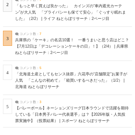
2
「もっと早く買えば良かった」 カインズの“車内遮光カーテ
ン”が大人気 「プライバシーも保てて安心」「ぐっすり眠れま
した」（2/2） | ライフ ねとらぼリサーチ：2ページ目
コメント数：
7
3
兵庫県の「ケーキ」の名店10選！ 一番うまいと思う店はどこ？
【7月12日は「デコレーションケーキの日」！】（2/4） | 兵庫県
ねとらぼリサーチ：2ページ目
コメント数：
5
4
「北海道土産としてもセンス抜群」六花亭の“店舗限定”お菓子が
人気 「こんなの初めて」「箱買いするべきだった」（1/2） |
北海道 ねとらぼリサーチ
コメント数：
3
5
【バレーボール】ネーションズリーグ日本ラウンドで活躍を期待
している「日本男子バレー代表選手」は？【2026年版・人気投
票実施中】（投票結果） | スポーツ ねとらぼリサーチ