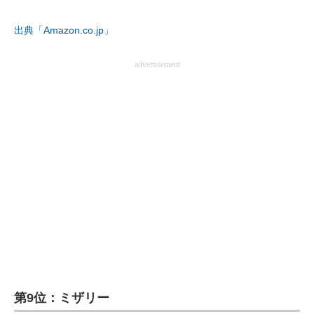
企業向けIT製品の総合サイト
出典「Amazon.co.jp」
IT製品の技術・比較・事例
advertisement
製造業のIT導入・活用を支援
モノづくり技術者専門サイト
エレクトロニクス専門サイト
電子設計の基本と応用
エネルギーの専門メディア
建設×テクノロジーの最前線
ちょっと気になるネットの話題
第9位：ミザリー