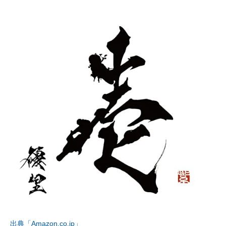
出典「Amazon.co.jp」