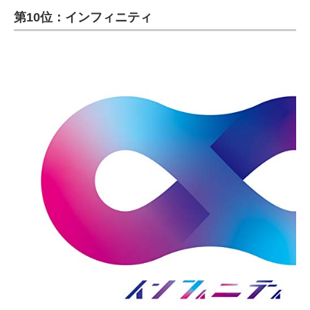
第10位：インフィニティ
ITの今と未来を見通す
スマホと通信の最新トレンド
進化するPCとデバイスの未来
好きが集まる 比べて選べる
ビジネスと働き方のヒント
AI活用のいまが分かる
企業ITのトレンドを詳説
経営リーダーのコミュニティ
マーケ×ITの今がよく分かる
ITエンジニア向け専門サイト