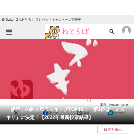
🎁 Switch 2もあたる！ プレゼントキャンペーン実施中！
ねとらぼメニュー
TOP
ニュース
エンタメ
クイズ
グルメ
地域
住まい
教育・育児
動物
リサーチ
音楽
2022/04/23 20:05（公開）
出典「Amazon.co.jp」
会員記事
「優里」の曲人気ランキングTOP16！ 第1位は「ミズ
X
Share
LINE
hatena
キリ」に決定！【2022年最新投票結果】
メディア
目次を表示
注目記事を集めた総合ページ