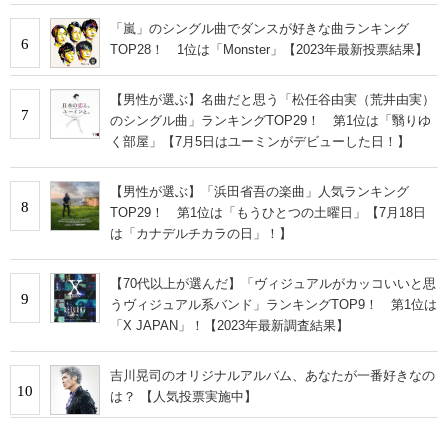
「嵐」のシングル曲でダンスが好きな曲ランキング
6
TOP28！ 1位は「Monster」【2023年最新投票結果】
【男性が選ぶ】名曲だと思う「松任谷由実（荒井由実）
7
のシングル曲」ランキングTOP29！ 第1位は「翳りゆ
く部屋」【7月5日はユーミンがデビューした日！】
【男性が選ぶ】「浜田省吾の楽曲」人気ランキング
8
TOP29！ 第1位は「もうひとつの土曜日」【7月18日
は「カナデルチカラの日」！】
【70代以上が選んだ】「ヴィジュアルがカッコいいと思
9
うヴィジュアル系バンド」ランキングTOP9！ 第1位は
「X JAPAN」！【2023年最新調査結果】
吉川晃司のオリジナルアルバム、あなたが一番好きなの
10
は？ 【人気投票実施中】