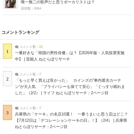
唯一無二の歌声だと思うボーカリストは？
回答数：8084
コメントランキング
コメント数：
21
1
一番好きな「韓国の男性俳優」は？【2026年版・人気投票実施
中】 | 芸能人 ねとらぼリサーチ
コメント数：
7
2
「もっと早く買えば良かった」 カインズの“車内遮光カーテ
ン”が大人気 「プライバシーも保てて安心」「ぐっすり眠れま
した」（2/2） | ライフ ねとらぼリサーチ：2ページ目
コメント数：
7
3
兵庫県の「ケーキ」の名店10選！ 一番うまいと思う店はどこ？
【7月12日は「デコレーションケーキの日」！】（2/4） | 兵庫県
ねとらぼリサーチ：2ページ目