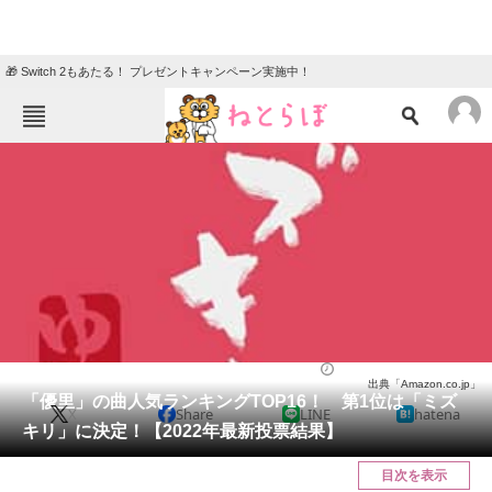
🎁 Switch 2もあたる！ プレゼントキャンペーン実施中！
ねとらぼメニュー
TOP
ニュース
エンタメ
クイズ
グルメ
地域
住まい
教育・育児
動物
リサーチ
音楽
2022/04/23 20:05（公開）
出典「Amazon.co.jp」
会員記事
「優里」の曲人気ランキングTOP16！ 第1位は「ミズ
X
Share
LINE
hatena
キリ」に決定！【2022年最新投票結果】
メディア
目次を表示
注目記事を集めた総合ページ