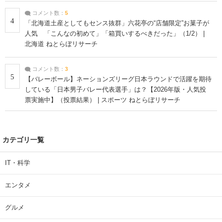
コメント数：
5
4
「北海道土産としてもセンス抜群」六花亭の“店舗限定”お菓子が
人気 「こんなの初めて」「箱買いするべきだった」（1/2） |
北海道 ねとらぼリサーチ
コメント数：
3
5
【バレーボール】ネーションズリーグ日本ラウンドで活躍を期待
している「日本男子バレー代表選手」は？【2026年版・人気投
票実施中】（投票結果） | スポーツ ねとらぼリサーチ
カテゴリ一覧
IT・科学
エンタメ
グルメ