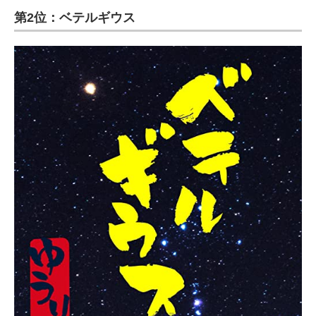
第2位：ベテルギウス
ITの今と未来を見通す
スマホと通信の最新トレンド
進化するPCとデバイスの未来
好きが集まる 比べて選べる
ビジネスと働き方のヒント
AI活用のいまが分かる
企業ITのトレンドを詳説
経営リーダーのコミュニティ
マーケ×ITの今がよく分かる
ITエンジニア向け専門サイト