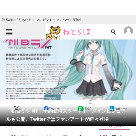
🎁 Switch 2もあたる！ プレゼントキャンペーン実施中！
ねとらぼメニュー
TOP
ニュース
エンタメ
クイズ
グルメ
地域
住まい
教育・育児
動物
リサーチ
音楽
2020/11/06 18:25（公開）
X
Share
LINE
hatena
会員記事
「初音ミク NT」予約受付スタート！ メインビジュア
ルも公開、Twitterではファンアートが続々登場
メディア
目次を表示
注目記事を集めた総合ページ