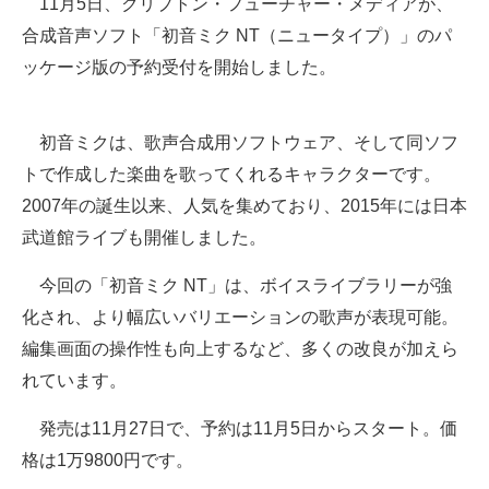
11月5日、クリプトン・フューチャー・メディアが、
合成音声ソフト「初音ミク NT（ニュータイプ）」のパ
ITの今と未来を見通す
ッケージ版の予約受付を開始しました。
スマホと通信の最新トレンド
進化するPCとデバイスの未来
初音ミクは、歌声合成用ソフトウェア、そして同ソフ
トで作成した楽曲を歌ってくれるキャラクターです。
好きが集まる 比べて選べる
2007年の誕生以来、人気を集めており、2015年には日本
ビジネスと働き方のヒント
武道館ライブも開催しました。
AI活用のいまが分かる
今回の「初音ミク NT」は、ボイスライブラリーが強
化され、より幅広いバリエーションの歌声が表現可能。
企業ITのトレンドを詳説
編集画面の操作性も向上するなど、多くの改良が加えら
経営リーダーのコミュニティ
れています。
マーケ×ITの今がよく分かる
発売は11月27日で、予約は11月5日からスタート。価
格は1万9800円です。
ITエンジニア向け専門サイト