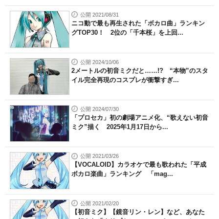
公開 2021/08/31
ニコ動で最も再生された「ボカロ曲」ランキン
グTOP30！ 2位の「千本桜」を上回...
公開 2024/10/06
2メートルの初音ミクだと……!? “本物”のスタ
イル完全再現のコスプレが衝撃すぎ...
公開 2024/07/30
「プロセカ」初の劇場アニメ化、“歌えない初音
ミク”描く 2025年1月17日から...
公開 2021/03/26
【VOCALOID】カラオケで最も歌われた「平成
ボカロ楽曲」ランキング 「mag...
公開 2021/02/20
【初音ミク】【鏡音リン・レン】など、あなた