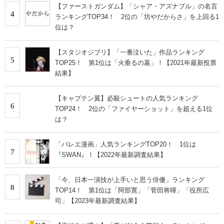
【ファーストガンダム】「シャア・アズナブル」の名言
4
ランキングTOP34！ 2位の「坊やだからさ」を上回る1
位は？
【スタジオジブリ】「一番泣いた」作品ランキング
5
TOP25！ 第1位は「火垂るの墓」！【2021年最新投票
結果】
【キャプテン翼】必殺シュートの人気ランキング
6
TOP24！ 2位の「ファイヤーショット」を超える1位
は？
「バレエ漫画」人気ランキングTOP20！ 1位は
7
『SWAN』！【2022年最新調査結果】
「今、日本一演技が上手いと思う俳優」ランキング
8
TOP14！ 第1位は「阿部寛」「菅田将暉」「役所広
司」【2023年最新調査結果】