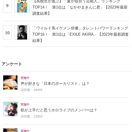
【高校生が選ぶ】「夏が似合う芸能人」ランキング
9
TOP14！ 第1位は「なかやまきんに君」【2023年最新
調査結果】
「ワイルド系イケメン俳優」タレントパワーランキング
10
TOP16！ 第1位は「EXILE AKIRA」【2023年最新調査
結果】
アンケート
実施中
声が好きな「日本のボーカリスト」は？
回答数：49465
実施中
歌が上手だと思うホロライブのメンバーは？
回答数：23859
実施中