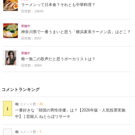
ラーメンって日本食？それとも中華料理？
回答数：19645
実施中
神奈川県で一番うまいと思う「横浜家系ラーメン店」はどこ？
回答数：8507
実施中
唯一無二の歌声だと思うボーカリストは？
回答数：8084
コメントランキング
コメント数：
21
1
一番好きな「韓国の男性俳優」は？【2026年版・人気投票実施
中】 | 芸能人 ねとらぼリサーチ
コメント数：
7