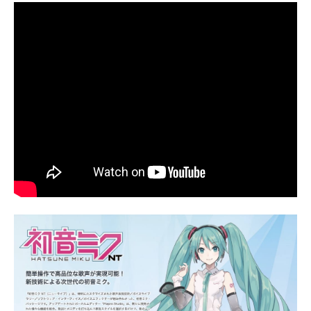
企業向けIT製品の総合サイト
IT製品の技術・比較・事例
製造業のIT導入・活用を支援
モノづくり技術者専門サイト
エレクトロニクス専門サイト
電子設計の基本と応用
エネルギーの専門メディア
建設×テクノロジーの最前線
ちょっと気になるネットの話題