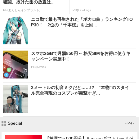
確認。抜けた歯の放置は...
PR(あんしんインプラント)
PR(Fav-Log)
ニコ動で最も再生された「ボカロ曲」ランキングTO
P30！ 2位の「千本桜」を上回...
スマホ2GBで月額850円～ 格安SIMをお得に使うキ
ャンペーン実施中！
PR(IIJmio)
2メートルの初音ミクだと……!? “本物”のスタイ
ル完全再現のコスプレが衝撃すぎ...
Special
- PR -
【抽選で5,000円分】Amazonギフトカードが