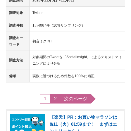
調査期間
2020年11月5日〜11月6日
調査対象
Twitter
調査件数
1万4067件（10%サンプリング）
調査キー
初音ミク NT
ワード
対象期間のTweetを「SocialInsight」によるテキストマイ
調査方法
ニングにより分析
備考
実数に近づけるため件数を100%に補正
1
2
次のページ
【楽天】PR：お買い物マラソンは
8/11（火）01:59まで！ まずはエ