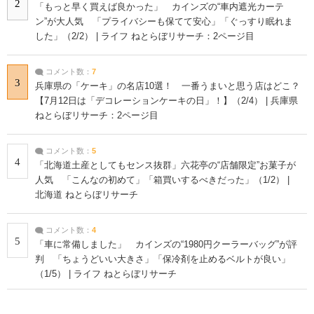
2
「もっと早く買えば良かった」 カインズの“車内遮光カーテ
ン”が大人気 「プライバシーも保てて安心」「ぐっすり眠れま
した」（2/2） | ライフ ねとらぼリサーチ：2ページ目
コメント数：
7
3
兵庫県の「ケーキ」の名店10選！ 一番うまいと思う店はどこ？
【7月12日は「デコレーションケーキの日」！】（2/4） | 兵庫県
ねとらぼリサーチ：2ページ目
コメント数：
5
4
「北海道土産としてもセンス抜群」六花亭の“店舗限定”お菓子が
人気 「こんなの初めて」「箱買いするべきだった」（1/2） |
北海道 ねとらぼリサーチ
コメント数：
4
5
「車に常備しました」 カインズの“1980円クーラーバッグ”が評
判 「ちょうどいい大きさ」「保冷剤を止めるベルトが良い」
（1/5） | ライフ ねとらぼリサーチ