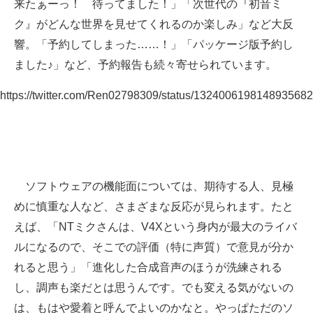
来たぁーっ！ 待ってました！」「次世代の『初音ミ
ク』がどんな世界を見せてくれるのか楽しみ」など大反
響。「予約してしまった……！」「パッケージ版予約し
ました♪」など、予約報告も続々寄せられています。
https://twitter.com/Ren02798309/status/1324006198148935682
ソフトウェアの機能面については、期待する人、見極
めに慎重な人など、さまざまな反応が見られます。たと
えば、「NTミクさんは、V4Xという身内が最大のライバ
ルになるので、そこでの評価（特に声質）で意見が分か
れると思う」「進化した合成音声のほうが洗練される
し、調声も楽だとは思うんです。でも変える気がないの
は、もはや愛着と呼んでよいのかなと。やっぱただのソ