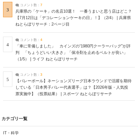
コメント数：
7
3
兵庫県の「ケーキ」の名店10選！ 一番うまいと思う店はどこ？
【7月12日は「デコレーションケーキの日」！】（2/4） | 兵庫県
ねとらぼリサーチ：2ページ目
コメント数：
4
4
「車に常備しました」 カインズの“1980円クーラーバッグ”が評
判 「ちょうどいい大きさ」「保冷剤を止めるベルトが良い」
（1/5） | ライフ ねとらぼリサーチ
コメント数：
3
5
【バレーボール】ネーションズリーグ日本ラウンドで活躍を期待
している「日本男子バレー代表選手」は？【2026年版・人気投
票実施中】（投票結果） | スポーツ ねとらぼリサーチ
カテゴリ一覧
IT・科学