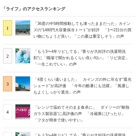
「ライフ」のアクセスランキング
「36度の中5時間移動しても凍ったままだった」カイン
1
ズの“1480円大容量保冷トート”が好評 「1〜2日分の買
い物にちょうど良い」「この夏は重宝しそう」の声
「もう3〜4年リピしてる」“香りが大好評の洗濯用洗
2
剤”に「職場で聞かれるくらい良い匂い」「リピ決定」
「一生これでいい」の声
「4度くらい違いました」 カインズの外に吊るす“遮光
3
シェード”が高評価 「今年の酷暑にも活躍」「風通し
もよくしっかり遮光」の声
「レンジで温めてそのまま食卓に」 ダイソーの“耐熱
4
ガラス製容器”に高評価の声 「冷蔵庫にぴったり」
「フタが簡単で使いやすい」
「もう3〜4年リピしてる」“香りが大好評の洗濯用洗