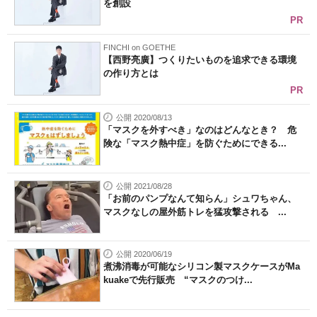
を創設
PR
FINCHI on GOETHE
【西野亮廣】つくりたいものを追求できる環境
の作り方とは
PR
公開 2020/08/13
「マスクを外すべき」なのはどんなとき？ 危
険な「マスク熱中症」を防ぐためにできる...
公開 2021/08/28
「お前のパンプなんて知らん」シュワちゃん、
マスクなしの屋外筋トレを猛攻撃される ...
公開 2020/06/19
煮沸消毒が可能なシリコン製マスクケースがMa
kuakeで先行販売 “マスクのつけ...