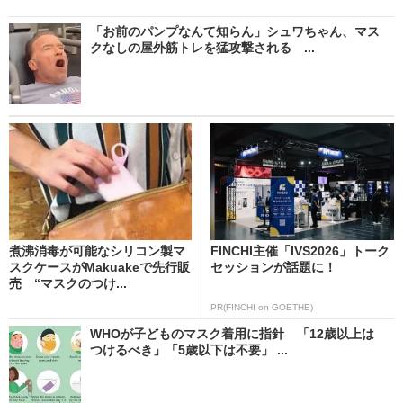
「お前のパンプなんて知らん」シュワちゃん、マス
クなしの屋外筋トレを猛攻撃される ...
煮沸消毒が可能なシリコン製マ
FINCHI主催「IVS2026」トーク
スクケースがMakuakeで先行販
セッションが話題に！
売 “マスクのつけ...
PR(FINCHI on GOETHE)
WHOが子どものマスク着用に指針 「12歳以上は
つけるべき」「5歳以下は不要」 ...