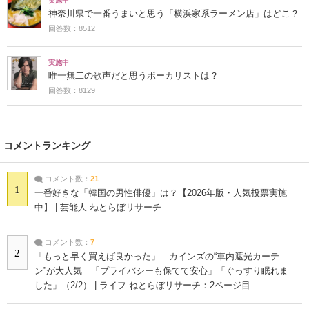
実施中
神奈川県で一番うまいと思う「横浜家系ラーメン店」はどこ？
回答数：8512
実施中
唯一無二の歌声だと思うボーカリストは？
回答数：8129
コメントランキング
コメント数：
21
1
一番好きな「韓国の男性俳優」は？【2026年版・人気投票実施
中】 | 芸能人 ねとらぼリサーチ
コメント数：
7
2
「もっと早く買えば良かった」 カインズの“車内遮光カーテ
ン”が大人気 「プライバシーも保てて安心」「ぐっすり眠れま
した」（2/2） | ライフ ねとらぼリサーチ：2ページ目