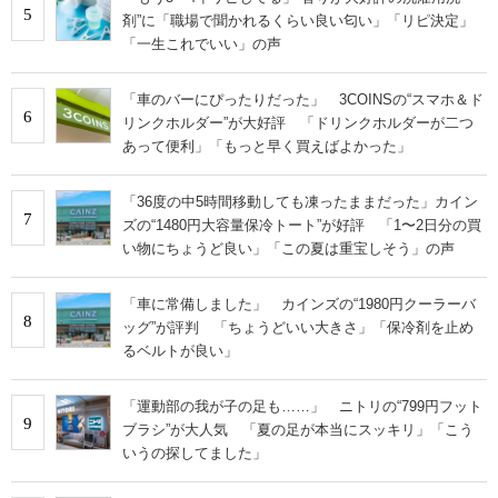
5
剤”に「職場で聞かれるくらい良い匂い」「リピ決定」
「一生これでいい」の声
「車のバーにぴったりだった」 3COINSの“スマホ＆ド
6
リンクホルダー”が大好評 「ドリンクホルダーが二つ
あって便利」「もっと早く買えばよかった」
「36度の中5時間移動しても凍ったままだった」カイン
7
ズの“1480円大容量保冷トート”が好評 「1〜2日分の買
い物にちょうど良い」「この夏は重宝しそう」の声
「車に常備しました」 カインズの“1980円クーラーバ
8
ッグ”が評判 「ちょうどいい大きさ」「保冷剤を止め
るベルトが良い」
「運動部の我が子の足も……」 ニトリの“799円フット
9
ブラシ”が大人気 「夏の足が本当にスッキリ」「こう
いうの探してました」