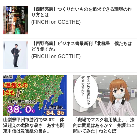
【西野亮廣】つくりたいものを追求できる環境の作
り方とは
(FINCHI on GOETHE)
【西野亮廣】ビジネス書最新刊『北極星 僕たちは
どう働くか』
(FINCHI on GOETHE)
山梨県甲州市勝沼で38.0℃ 体
「職場でマスク着用禁止」、法
温超えの危険な暑さ あすも関
的に問題はあるか？ 弁護士に
東甲信は災害級の暑さ...
聞いてみた | ねとらぼ