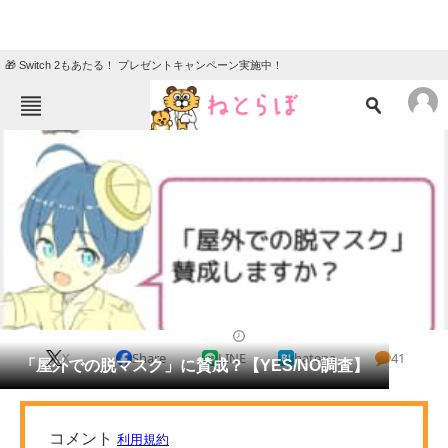
🎁 Switch 2もあたる！ プレゼントキャンペーン実施中！
ねとらぼメニュー
TOP
ニュース
エンタメ
クイズ
グルメ
地域
住まい
教育・育児
動物
リサーチ
ライフ
2022/05/16 18:05（公開）
X
Share
LINE
hatena
41
会員記事
「屋外での脱マスク」に賛成？【YES/NO調査】
メディア
注目記事を集めた総合ページ