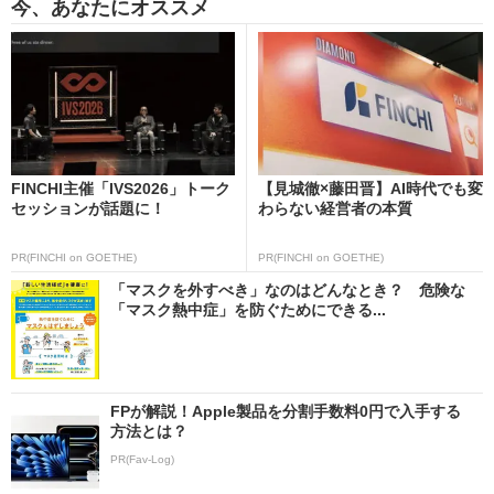
今、あなたにオススメ
FINCHI主催「IVS2026」トーク
【見城徹×藤田晋】AI時代でも変
セッションが話題に！
わらない経営者の本質
PR(FINCHI on GOETHE)
PR(FINCHI on GOETHE)
「マスクを外すべき」なのはどんなとき？ 危険な
「マスク熱中症」を防ぐためにできる...
FPが解説！Apple製品を分割手数料0円で入手する
方法とは？
PR(Fav-Log)