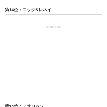
企業向けIT製品の総合サイト
第14位：ニック&レネイ
IT製品の技術・比較・事例
製造業のIT導入・活用を支援
advertisement
モノづくり技術者専門サイト
エレクトロニクス専門サイト
電子設計の基本と応用
エネルギーの専門メディア
建設×テクノロジーの最前線
ちょっと気になるネットの話題
第14位：ミサロッソ