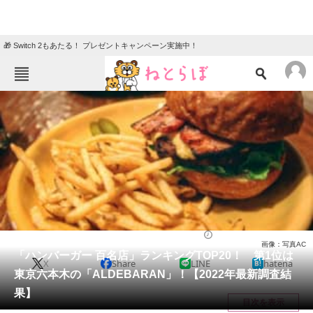
🎁 Switch 2もあたる！ プレゼントキャンペーン実施中！
ねとらぼメニュー
TOP
ニュース
エンタメ
クイズ
グルメ
地域
住まい
教育・育児
動物
リサーチ
グルメ
2022/05/16 18:45（公開）
画像：写真AC
会員記事
「ハンバーガー 百名店」ランキングTOP20！ 第1位は
X
Share
LINE
hatena
東京六本木の「ALDEBARAN」！【2022年最新調査結
メディア
果】
目次を表示
注目記事を集めた総合ページ