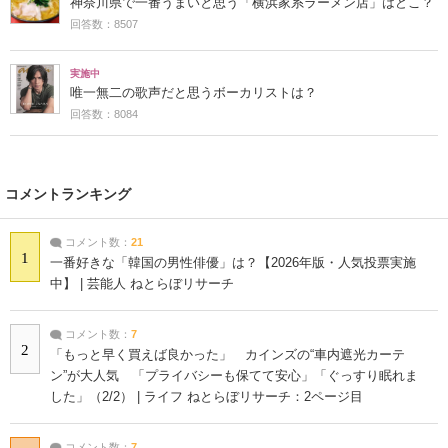
神奈川県で一番うまいと思う「横浜家系ラーメン店」はどこ？
回答数：8507
実施中
唯一無二の歌声だと思うボーカリストは？
回答数：8084
コメントランキング
コメント数：
21
1
一番好きな「韓国の男性俳優」は？【2026年版・人気投票実施
中】 | 芸能人 ねとらぼリサーチ
コメント数：
7
2
「もっと早く買えば良かった」 カインズの“車内遮光カーテ
ン”が大人気 「プライバシーも保てて安心」「ぐっすり眠れま
した」（2/2） | ライフ ねとらぼリサーチ：2ページ目
コメント数：
7