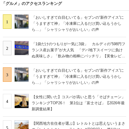
「グルメ」のアクセスランキング
「おいしすぎて白目むいてる」セブンの“新作アイス”に
1
「うますぎて神」「冷凍庫に入るだけ買い込もうかし
ら…」「シャリシャリがおいしい」の声
「1袋だけのつもりが一気に3袋」 カルディの“598円フ
2
ランス産お菓子”が大人気 「デパ地下スイーツに負け
ぬ美味しさ」「飲み物の相棒にバッチリ」【実食レビュ
ー】
「おいしすぎて白目むいてる」セブンの“新作アイス”に
3
「うますぎて神」「冷凍庫に入るだけ買い込もうかし
ら…」「シャリシャリがおいしい」の声
【女性に聞いた】コスパが高いと思う「そばチェーン」
4
ランキングTOP26！ 第1位は「富士そば」【2026年最
新調査結果】
【関西地方在住者が選ぶ】レトルトとは思えないうまさ
5