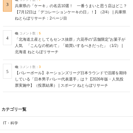
3
兵庫県の「ケーキ」の名店10選！ 一番うまいと思う店はどこ？
【7月12日は「デコレーションケーキの日」！】（2/4） | 兵庫県
ねとらぼリサーチ：2ページ目
コメント数：
5
4
「北海道土産としてもセンス抜群」六花亭の“店舗限定”お菓子が
人気 「こんなの初めて」「箱買いするべきだった」（1/2） |
北海道 ねとらぼリサーチ
コメント数：
3
5
【バレーボール】ネーションズリーグ日本ラウンドで活躍を期待
している「日本男子バレー代表選手」は？【2026年版・人気投
票実施中】（投票結果） | スポーツ ねとらぼリサーチ
カテゴリ一覧
IT・科学