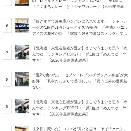
の「レトルトカレー」ランキングTOP27！ 第1位は
「こくまろカレー」と「ジャワカレー」【2026年最新調
査結果】
「好きすぎて冷凍庫パンパンに入れてます」 シャトレ
6
ーゼの“1個約61円シューアイス”が好評 「生地とバニラ
アイスの相性が◎」「家族も好きで夏はストックして
る」
【北海道・東北在住者が選ぶ】まじでうまいと思う「め
7
んつゆ」ランキングTOP27！ 第1位は「めんつゆ（ヤ
マキ）」【2026年最新調査結果】
「週2で食べた」 セブンイレブンの“ボックス弁当”が大
8
好評 「具材たっぷりで美味しい」「買う以外の選択肢
ない」
【北海道・東北在住者が選ぶ】まじでうまいと思う「め
9
んつゆ」ランキングTOP27！ 第1位は「めんつゆ（ヤ
マキ）」【2026年最新調査結果】
【女性に聞いた】コスパが高いと思う「そばチェーン」