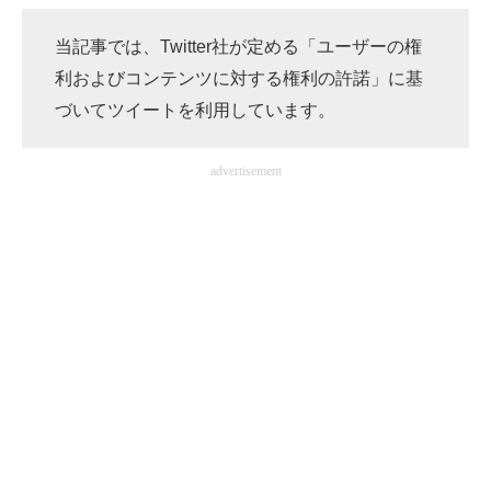
当記事では、Twitter社が定める「ユーザーの権
ITの今と未来を見通す
利およびコンテンツに対する権利の許諾」に基
スマホと通信の最新トレンド
づいてツイートを利用しています。
進化するPCとデバイスの未来
advertisement
好きが集まる 比べて選べる
ビジネスと働き方のヒント
AI活用のいまが分かる
企業ITのトレンドを詳説
経営リーダーのコミュニティ
マーケ×ITの今がよく分かる
ITエンジニア向け専門サイト