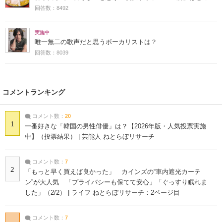
回答数：8492
実施中
唯一無二の歌声だと思うボーカリストは？
回答数：8039
コメントランキング
コメント数：
20
1
一番好きな「韓国の男性俳優」は？【2026年版・人気投票実施
中】（投票結果） | 芸能人 ねとらぼリサーチ
コメント数：
7
2
「もっと早く買えば良かった」 カインズの“車内遮光カーテ
ン”が大人気 「プライバシーも保てて安心」「ぐっすり眠れま
した」（2/2） | ライフ ねとらぼリサーチ：2ページ目
コメント数：
7