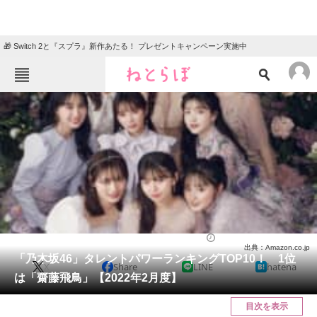
🎁 Switch 2と『スプラ』新作あたる！ プレゼントキャンペーン実施中
ねとらぼメニュー
TOP
ニュース
エンタメ
クイズ
グルメ
地域
住まい
教育・育児
動物
リサーチ
芸能人
2022/05/31 12:05（公開）
出典：Amazon.co.jp
会員記事
「乃木坂46」タレントパワーランキングTOP10！ 1位
X
Share
LINE
hatena
は「齋藤飛鳥」【2022年2月度】
メディア
目次を表示
注目記事を集めた総合ページ