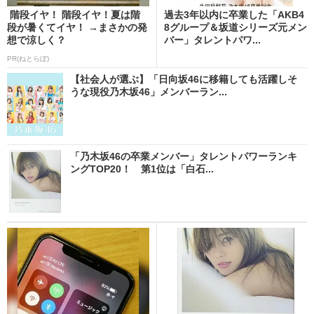
階段イヤ！ 階段イヤ！夏は階
過去3年以内に卒業した「AKB4
段が暑くてイヤ！ →まさかの発
8グループ＆坂道シリーズ元メン
想で涼しく？
バー」タレントパワ...
PR(ねとらぼ)
【社会人が選ぶ】「日向坂46に移籍しても活躍しそ
うな現役乃木坂46」メンバーラン...
「乃木坂46の卒業メンバー」タレントパワーランキ
ングTOP20！ 第1位は「白石...