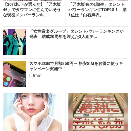
【30代以下が選んだ】「乃木坂
「乃木坂46の1期生」タレント
46」でタワマンに住んでいそう
パワーランキングTOP18！ 第
な現役メンバーランキ...
1位は「白石麻衣」...
「女性音楽グループ」タレントパワーランキングが
発表 結成20周年を迎えた3人組テ...
スマホ2GBで月額850円～ 格安SIMをお得に使うキ
ャンペーン実施中！
IIJmio