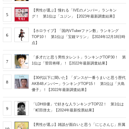
【男性が選ぶ】憧れる「IVEのメンバー」ランキン
5
グ！ 第1位は「ユジン」【2023年最新調査結果】
【ホロライブ】「国内VTuberファン数」ランキング
6
TOP10！ 第1位は「宝鐘マリン」【2024年12月18日時
点】
「多才だと思う男性タレント」ランキングTOP30！ 第
7
1位は「菅田将暉」！【2022年最新調査結果】
【30代以下に聞いた】「ダンスが一番うまいと思う歴代
8
AKB48メンバー」ランキングTOP15！ 第1位は「大島
優子」！【2022年最新調査結果】
「LDH俳優」で好きな人ランキングTOP22！ 第1位は
9
「町田啓太」【2024年最新投票結果】
【男性が選ぶ】雑談が面白いと思う「にじさんじ」所属
10