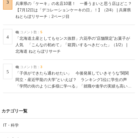
3
兵庫県の「ケーキ」の名店10選！ 一番うまいと思う店はどこ？
【7月12日は「デコレーションケーキの日」！】（2/4） | 兵庫県
ねとらぼリサーチ：2ページ目
コメント数：
5
4
「北海道土産としてもセンス抜群」六花亭の“店舗限定”お菓子が
人気 「こんなの初めて」「箱買いするべきだった」（1/2） |
北海道 ねとらぼリサーチ
コメント数：
3
5
「子供ができたら通わせたい」 今後発展していきそうな“関関
同立・産近甲龍の大学”といえば？ ランキング1位に学生の声
「学問の街のように多様に学べる」「就職や進学の実績も高い」
| 大学 ねとらぼリサーチ
カテゴリ一覧
IT・科学