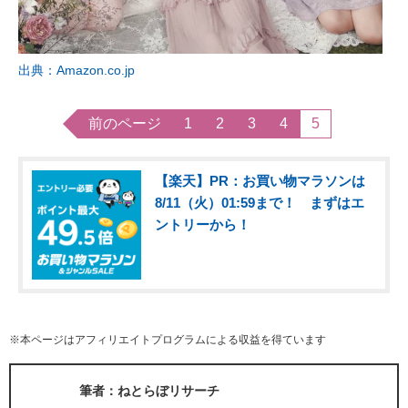
出典：Amazon.co.jp
前のページ
1
2
3
4
5
【楽天】PR：お買い物マラソンは
8/11（火）01:59まで！ まずはエ
ントリーから！
※本ページはアフィリエイトプログラムによる収益を得ています
筆者：ねとらぼリサーチ