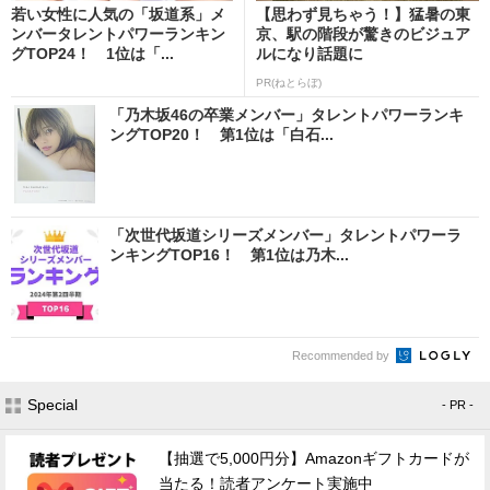
若い女性に人気の「坂道系」メ
【思わず見ちゃう！】猛暑の東
ンバータレントパワーランキン
京、駅の階段が驚きのビジュア
グTOP24！ 1位は「...
ルになり話題に
PR(ねとらぼ)
「乃木坂46の卒業メンバー」タレントパワーランキ
ングTOP20！ 第1位は「白石...
「次世代坂道シリーズメンバー」タレントパワーラ
ンキングTOP16！ 第1位は乃木...
Recommended by
Special
- PR -
【抽選で5,000円分】Amazonギフトカードが
当たる！読者アンケート実施中