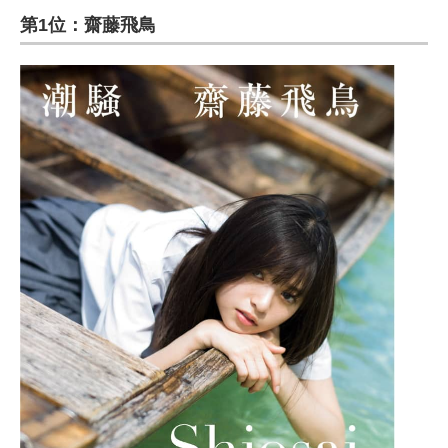
第1位：齋藤飛鳥
ITの今と未来を見通す
スマホと通信の最新トレンド
進化するPCとデバイスの未来
好きが集まる 比べて選べる
ビジネスと働き方のヒント
AI活用のいまが分かる
企業ITのトレンドを詳説
経営リーダーのコミュニティ
マーケ×ITの今がよく分かる
ITエンジニア向け専門サイト