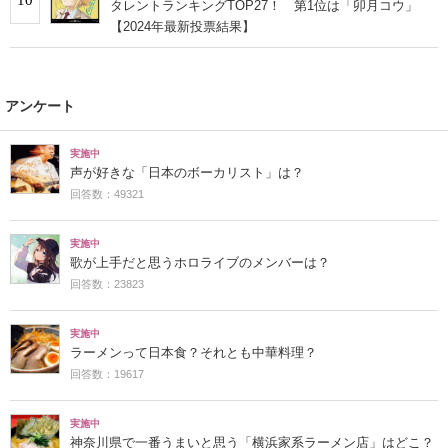
タレントランキングTOP27！ 第1位は「卯月コウ」
【2024年最新投票結果】
アンケート
実施中
声が好きな「日本のボーカリスト」は？
回答数：49321
実施中
歌が上手だと思うホロライブのメンバーは？
回答数：23823
実施中
ラーメンって日本食？それとも中華料理？
回答数：19617
実施中
神奈川県で一番うまいと思う「横浜家系ラーメン店」はどこ？