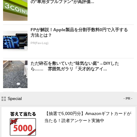
の“車用ダブルファン”が高評価...
FPが解説！Apple製品を分割手数料0円で入手する
方法とは？
PR(Fav-Log)
ただ砕石を敷いていた“味気ない庭”→DIYした
ら…… 雰囲気ガラリ「天才的なアイ...
Special
- PR -
【抽選で5,000円分】Amazonギフトカードが
当たる！読者アンケート実施中