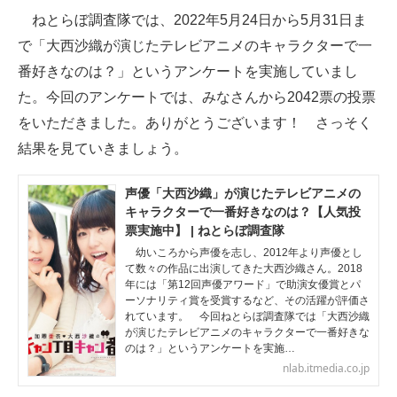
ねとらぼ調査隊では、2022年5月24日から5月31日ま
ITの今と未来を見通す
で「大西沙織が演じたテレビアニメのキャラクターで一
番好きなのは？」というアンケートを実施していまし
スマホと通信の最新トレンド
た。今回のアンケートでは、みなさんから2042票の投票
進化するPCとデバイスの未来
をいただきました。ありがとうございます！ さっそく
結果を見ていきましょう。
好きが集まる 比べて選べる
ビジネスと働き方のヒント
声優「大西沙織」が演じたテレビアニメの
キャラクターで一番好きなのは？【人気投
AI活用のいまが分かる
票実施中】 | ねとらぼ調査隊
幼いころから声優を志し、2012年より声優とし
企業ITのトレンドを詳説
て数々の作品に出演してきた大西沙織さん。2018
年には「第12回声優アワード」で助演女優賞とパ
ーソナリティ賞を受賞するなど、その活躍が評価さ
経営リーダーのコミュニティ
れています。 今回ねとらぼ調査隊では「大西沙織
が演じたテレビアニメのキャラクターで一番好きな
マーケ×ITの今がよく分かる
のは？」というアンケートを実施…
nlab.itmedia.co.jp
ITエンジニア向け専門サイト