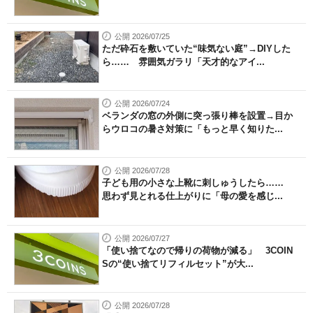
公開 2026/07/25
ただ砕石を敷いていた“味気ない庭”→DIYした
ら…… 雰囲気ガラリ「天才的なアイ...
公開 2026/07/24
ベランダの窓の外側に突っ張り棒を設置→目か
らウロコの暑さ対策に「もっと早く知りた...
公開 2026/07/28
子ども用の小さな上靴に刺しゅうしたら……
思わず見とれる仕上がりに「母の愛を感じ...
公開 2026/07/27
「使い捨てなので帰りの荷物が減る」 3COIN
Sの“使い捨てリフィルセット”が大...
公開 2026/07/28