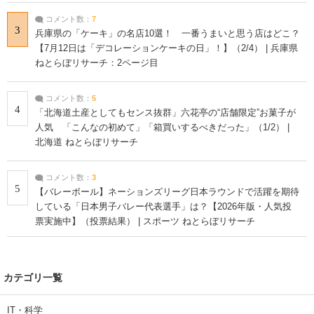
コメント数：
7
3
兵庫県の「ケーキ」の名店10選！ 一番うまいと思う店はどこ？
【7月12日は「デコレーションケーキの日」！】（2/4） | 兵庫県
ねとらぼリサーチ：2ページ目
コメント数：
5
4
「北海道土産としてもセンス抜群」六花亭の“店舗限定”お菓子が
人気 「こんなの初めて」「箱買いするべきだった」（1/2） |
北海道 ねとらぼリサーチ
コメント数：
3
5
【バレーボール】ネーションズリーグ日本ラウンドで活躍を期待
している「日本男子バレー代表選手」は？【2026年版・人気投
票実施中】（投票結果） | スポーツ ねとらぼリサーチ
カテゴリ一覧
IT・科学