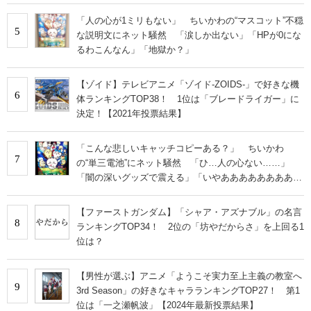
な」
「人の心が1ミリもない」 ちいかわの“マスコット”不穏
5
な説明文にネット騒然 「涙しか出ない」「HPが0にな
るわこんなん」「地獄か？」
【ゾイド】テレビアニメ「ゾイド-ZOIDS-」で好きな機
6
体ランキングTOP38！ 1位は「ブレードライガー」に
決定！【2021年投票結果】
「こんな悲しいキャッチコピーある？」 ちいかわ
7
の“単三電池”にネット騒然 「ひ…人の心ない……」
「闇の深いグッズで震える」「いやあああああああああ
あ」
【ファーストガンダム】「シャア・アズナブル」の名言
8
ランキングTOP34！ 2位の「坊やだからさ」を上回る1
位は？
【男性が選ぶ】アニメ「ようこそ実力至上主義の教室へ
9
3rd Season」の好きなキャラランキングTOP27！ 第1
位は「一之瀬帆波」【2024年最新投票結果】