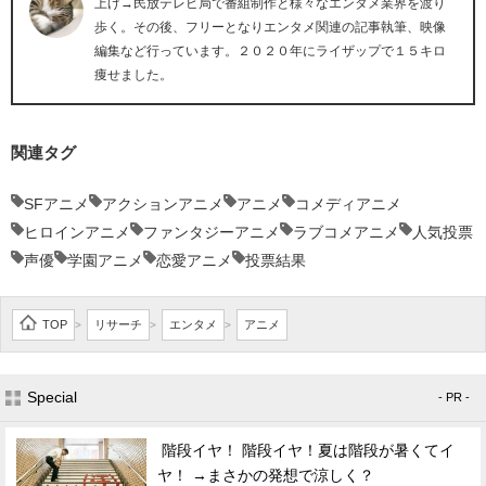
上げ→民放テレビ局で番組制作と様々なエンタメ業界を渡り
歩く。その後、フリーとなりエンタメ関連の記事執筆、映像
編集など行っています。２０２０年にライザップで１５キロ
痩せました。
関連タグ
SFアニメ
アクションアニメ
アニメ
コメディアニメ
ヒロインアニメ
ファンタジーアニメ
ラブコメアニメ
人気投票
声優
学園アニメ
恋愛アニメ
投票結果
TOP
リサーチ
エンタメ
アニメ
>
>
>
Special
- PR -
階段イヤ！ 階段イヤ！夏は階段が暑くてイ
ヤ！ →まさかの発想で涼しく？