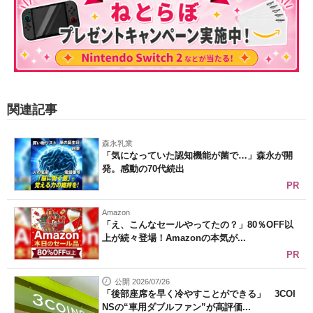
関連記事
森永乳業
「気になっていた認知機能が菌で…」森永が開
発。感動の70代続出
PR
Amazon
「え、こんなセールやってたの？」80％OFF以
上が続々登場！Amazonの本気が...
PR
公開 2026/07/26
「後部座席を早く冷やすことができる」 3COI
NSの“車用ダブルファン”が高評価...