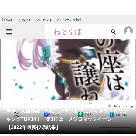
🎁 Switch 2もあたる！ プレゼントキャンペーン実施中！
ねとらぼメニュー
TOP
ニュース
エンタメ
クイズ
グルメ
地域
住まい
教育・育児
動物
リサーチ
アニメ
2022/06/04 21:30（公開）
出典：Amazon.co.jp
会員記事
声優「大西沙織」が演じたテレビアニメキャラ人気ラン
X
Share
LINE
hatena
キングTOP34！ 第1位は「メジロマックイーン」
メディア
【2022年最新投票結果】
目次を表示
注目記事を集めた総合ページ