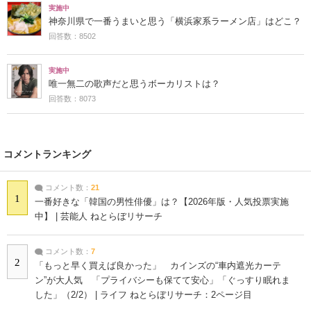
実施中
神奈川県で一番うまいと思う「横浜家系ラーメン店」はどこ？
回答数：8502
実施中
唯一無二の歌声だと思うボーカリストは？
回答数：8073
コメントランキング
コメント数：
21
1
一番好きな「韓国の男性俳優」は？【2026年版・人気投票実施
中】 | 芸能人 ねとらぼリサーチ
コメント数：
7
2
「もっと早く買えば良かった」 カインズの“車内遮光カーテ
ン”が大人気 「プライバシーも保てて安心」「ぐっすり眠れま
した」（2/2） | ライフ ねとらぼリサーチ：2ページ目