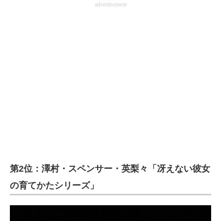
advertisement
企業向けIT製品の総合サイト
IT製品の技術・比較・事例
製造業のIT導入・活用を支援
モノづくり技術者専門サイト
エレクトロニクス専門サイト
電子設計の基本と応用
エネルギーの専門メディア
建設×テクノロジーの最前線
第2位：澤村・スペンサー・英梨々「冴えない彼女
ちょっと気になるネットの話題
の育てかたシリーズ」