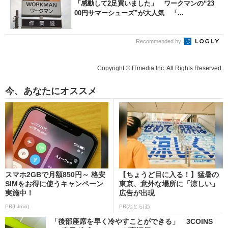
「感動して2足買いました」 ワークマンの“23
00円サマーシューズ”が大人気 「...
Recommended by
Copyright © ITmedia Inc. All Rights Reserved.
今、あなたにオススメ
スマホ2GBで月額850円～ 格安
【ちょうど目に入る！】猛暑の
SIMをお得に使うキャンペーン
東京、意外な場所に「涼しい」
実施中！
広告が出現
PR(IIJmio)
PR(ねとらぼ)
「後部座席を早く冷やすことができる」 3COINS