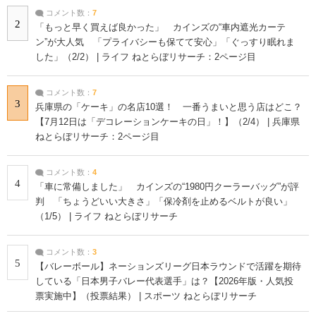
コメント数：
7
2
「もっと早く買えば良かった」 カインズの“車内遮光カーテ
ン”が大人気 「プライバシーも保てて安心」「ぐっすり眠れま
した」（2/2） | ライフ ねとらぼリサーチ：2ページ目
コメント数：
7
3
兵庫県の「ケーキ」の名店10選！ 一番うまいと思う店はどこ？
【7月12日は「デコレーションケーキの日」！】（2/4） | 兵庫県
ねとらぼリサーチ：2ページ目
コメント数：
4
4
「車に常備しました」 カインズの“1980円クーラーバッグ”が評
判 「ちょうどいい大きさ」「保冷剤を止めるベルトが良い」
（1/5） | ライフ ねとらぼリサーチ
コメント数：
3
5
【バレーボール】ネーションズリーグ日本ラウンドで活躍を期待
している「日本男子バレー代表選手」は？【2026年版・人気投
票実施中】（投票結果） | スポーツ ねとらぼリサーチ