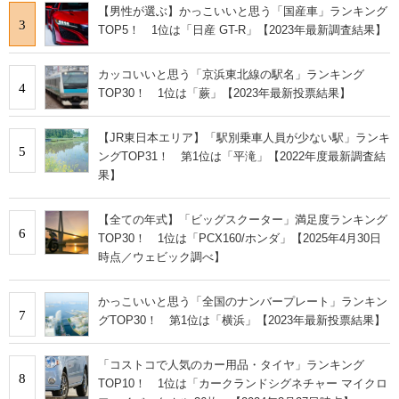
【男性が選ぶ】かっこいいと思う「国産車」ランキング
3
TOP5！ 1位は「日産 GT-R」【2023年最新調査結果】
カッコいいと思う「京浜東北線の駅名」ランキング
4
TOP30！ 1位は「蕨」【2023年最新投票結果】
【JR東日本エリア】「駅別乗車人員が少ない駅」ランキ
5
ングTOP31！ 第1位は「平滝」【2022年度最新調査結
果】
【全ての年式】「ビッグスクーター」満足度ランキング
6
TOP30！ 1位は「PCX160/ホンダ」【2025年4月30日
時点／ウェビック調べ】
かっこいいと思う「全国のナンバープレート」ランキン
7
グTOP30！ 第1位は「横浜」【2023年最新投票結果】
「コストコで人気のカー用品・タイヤ」ランキング
8
TOP10！ 1位は「カークランドシグネチャー マイクロ