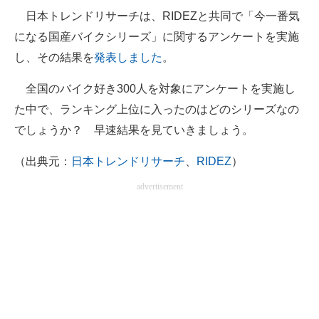
日本トレンドリサーチは、RIDEZと共同で「今一番気
ITの今と未来を見通す
になる国産バイクシリーズ」に関するアンケートを実施
し、その結果を
発表しました
。
スマホと通信の最新トレンド
全国のバイク好き300人を対象にアンケートを実施し
進化するPCとデバイスの未来
た中で、ランキング上位に入ったのはどのシリーズなの
好きが集まる 比べて選べる
でしょうか？ 早速結果を見ていきましょう。
ビジネスと働き方のヒント
（出典元：
日本トレンドリサーチ
、
RIDEZ
）
AI活用のいまが分かる
advertisement
企業ITのトレンドを詳説
経営リーダーのコミュニティ
マーケ×ITの今がよく分かる
ITエンジニア向け専門サイト