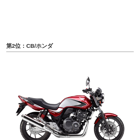
企業向けIT製品の総合サイト
IT製品の技術・比較・事例
製造業のIT導入・活用を支援
第2位：CB/ホンダ
モノづくり技術者専門サイト
エレクトロニクス専門サイト
電子設計の基本と応用
エネルギーの専門メディア
建設×テクノロジーの最前線
ちょっと気になるネットの話題