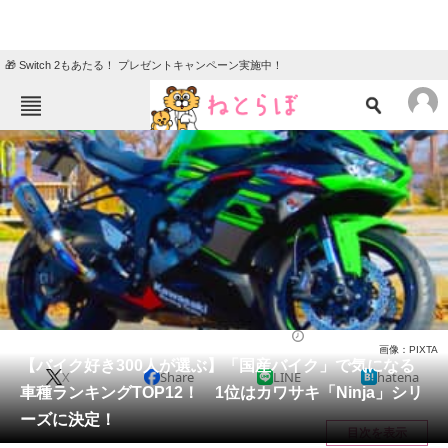
🎁 Switch 2もあたる！ プレゼントキャンペーン実施中！
ねとらぼメニュー
TOP
ニュース
エンタメ
クイズ
グルメ
地域
住まい
教育・育児
動物
リサーチ
乗り物
2022/06/01 12:16（公開）
画像：PIXTA
会員記事
【バイク好き300人が選ぶ】「国産バイク」で気になる
X
Share
LINE
hatena
車種ランキングTOP12！ 1位はカワサキ「Ninja」シリ
メディア
ーズに決定！
目次を表示
注目記事を集めた総合ページ