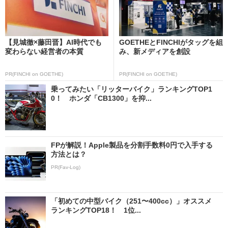
【見城徹×藤田晋】AI時代でも
GOETHEとFINCHIがタッグを組
変わらない経営者の本質
み、新メディアを創設
PR(FINCHI on GOETHE)
PR(FINCHI on GOETHE)
乗ってみたい「リッターバイク」ランキングTOP1
0！ ホンダ「CB1300」を抑...
FPが解説！Apple製品を分割手数料0円で入手する
方法とは？
PR(Fav-Log)
「初めての中型バイク（251〜400cc）」オススメ
ランキングTOP18！ 1位...