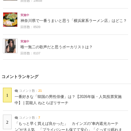
回答数：19658
実施中
神奈川県で一番うまいと思う「横浜家系ラーメン店」はどこ？
回答数：8509
実施中
唯一無二の歌声だと思うボーカリストは？
回答数：8107
コメントランキング
コメント数：
21
1
一番好きな「韓国の男性俳優」は？【2026年版・人気投票実施
中】 | 芸能人 ねとらぼリサーチ
コメント数：
7
2
「もっと早く買えば良かった」 カインズの“車内遮光カーテ
ン”が大人気 「プライバシーも保てて安心」「ぐっすり眠れま