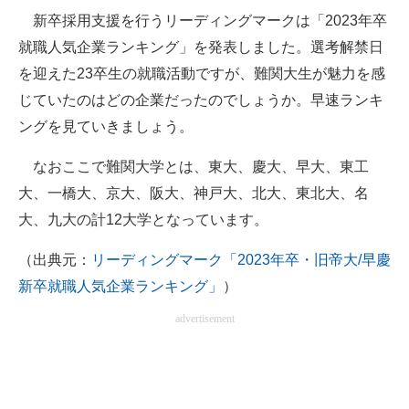
新卒採用支援を行うリーディングマークは「2023年卒
ITの今と未来を見通す
就職人気企業ランキング」を発表しました。選考解禁日
を迎えた23卒生の就職活動ですが、難関大生が魅力を感
スマホと通信の最新トレンド
じていたのはどの企業だったのでしょうか。早速ランキ
進化するPCとデバイスの未来
ングを見ていきましょう。
好きが集まる 比べて選べる
なおここで難関大学とは、東大、慶大、早大、東工
大、一橋大、京大、阪大、神戸大、北大、東北大、名
ビジネスと働き方のヒント
大、九大の計12大学となっています。
AI活用のいまが分かる
（出典元：
リーディングマーク「2023年卒・旧帝大/早慶
企業ITのトレンドを詳説
新卒就職人気企業ランキング」
）
経営リーダーのコミュニティ
advertisement
マーケ×ITの今がよく分かる
ITエンジニア向け専門サイト