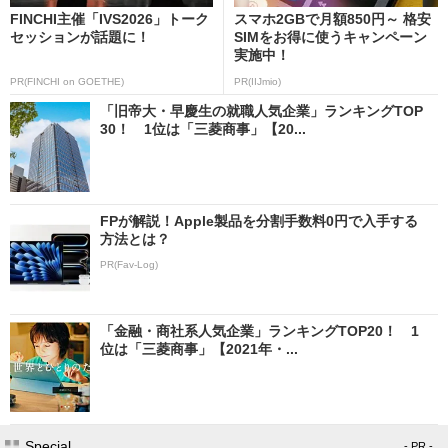
FINCHI主催「IVS2026」トーク
スマホ2GBで月額850円～ 格安
セッションが話題に！
SIMをお得に使うキャンペーン
実施中！
PR(FINCHI on GOETHE)
PR(IIJmio)
「旧帝大・早慶生の就職人気企業」ランキングTOP
30！ 1位は「三菱商事」【20...
FPが解説！Apple製品を分割手数料0円で入手する
方法とは？
PR(Fav-Log)
「金融・商社系人気企業」ランキングTOP20！ 1
位は「三菱商事」【2021年・...
Special
- PR -