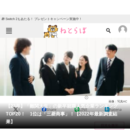
🎁 Switch 2もあたる！ プレゼントキャンペーン実施中！
ねとらぼメニュー
TOP
ニュース
エンタメ
クイズ
グルメ
地域
住まい
教育・育児
動物
リサーチ
就職・転職
2022/06/01 17:05（公開）
画像：写真AC
会員記事
【23卒】「難関大生」の新卒就職人気企業ランキング
X
Share
LINE
hatena
TOP20！ 1位は「三菱商事」！【2022年最新調査結
メディア
果】
目次を表示
注目記事を集めた総合ページ