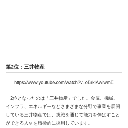
企業向けIT製品の総合サイト
IT製品の技術・比較・事例
製造業のIT導入・活用を支援
モノづくり技術者専門サイト
エレクトロニクス専門サイト
第2位：三井物産
電子設計の基本と応用
エネルギーの専門メディア
https://www.youtube.com/watch?v=oBrkiAwIwmE
建設×テクノロジーの最前線
2位となったのは「三井物産」でした。金属、機械、
ちょっと気になるネットの話題
インフラ、エネルギーなどさまざまな分野で事業を展開
している三井物産では、挑戦を通じて能力を伸ばすこと
ができる人材を積極的に採用しています。