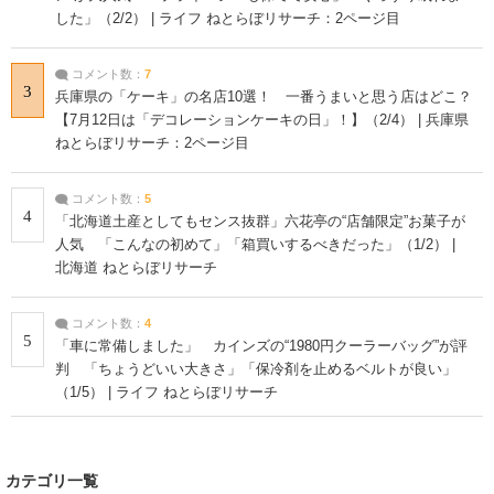
した」（2/2） | ライフ ねとらぼリサーチ：2ページ目
コメント数：
7
3
兵庫県の「ケーキ」の名店10選！ 一番うまいと思う店はどこ？
【7月12日は「デコレーションケーキの日」！】（2/4） | 兵庫県
ねとらぼリサーチ：2ページ目
コメント数：
5
4
「北海道土産としてもセンス抜群」六花亭の“店舗限定”お菓子が
人気 「こんなの初めて」「箱買いするべきだった」（1/2） |
北海道 ねとらぼリサーチ
コメント数：
4
5
「車に常備しました」 カインズの“1980円クーラーバッグ”が評
判 「ちょうどいい大きさ」「保冷剤を止めるベルトが良い」
（1/5） | ライフ ねとらぼリサーチ
カテゴリ一覧