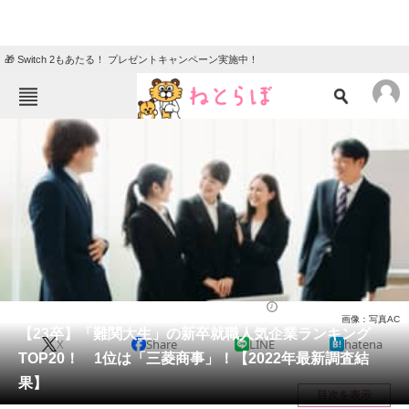
🎁 Switch 2もあたる！ プレゼントキャンペーン実施中！
ねとらぼメニュー
TOP
ニュース
エンタメ
クイズ
グルメ
地域
住まい
教育・育児
動物
リサーチ
就職・転職
2022/06/01 17:05（公開）
画像：写真AC
会員記事
【23卒】「難関大生」の新卒就職人気企業ランキング
X
Share
LINE
hatena
TOP20！ 1位は「三菱商事」！【2022年最新調査結
メディア
果】
目次を表示
注目記事を集めた総合ページ