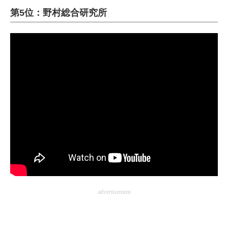
第5位：野村総合研究所
ITの今と未来を見通す
スマホと通信の最新トレンド
進化するPCとデバイスの未来
好きが集まる 比べて選べる
ビジネスと働き方のヒント
AI活用のいまが分かる
企業ITのトレンドを詳説
経営リーダーのコミュニティ
advertisement
マーケ×ITの今がよく分かる
ITエンジニア向け専門サイト