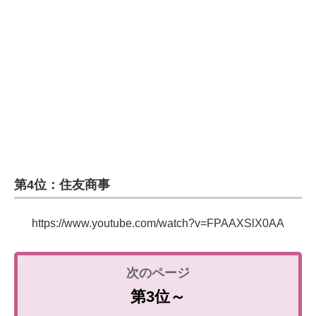
企業向けIT製品の総合サイト
IT製品の技術・比較・事例
製造業のIT導入・活用を支援
モノづくり技術者専門サイト
エレクトロニクス専門サイト
電子設計の基本と応用
第4位：住友商事
エネルギーの専門メディア
https://www.youtube.com/watch?v=FPAAXSlX0AA
建設×テクノロジーの最前線
ちょっと気になるネットの話題
第3位～