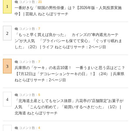
コメント数：
21
1
一番好きな「韓国の男性俳優」は？【2026年版・人気投票実施
中】 | 芸能人 ねとらぼリサーチ
コメント数：
7
2
「もっと早く買えば良かった」 カインズの“車内遮光カーテ
ン”が大人気 「プライバシーも保てて安心」「ぐっすり眠れま
した」（2/2） | ライフ ねとらぼリサーチ：2ページ目
コメント数：
7
3
兵庫県の「ケーキ」の名店10選！ 一番うまいと思う店はどこ？
【7月12日は「デコレーションケーキの日」！】（2/4） | 兵庫県
ねとらぼリサーチ：2ページ目
コメント数：
5
4
「北海道土産としてもセンス抜群」六花亭の“店舗限定”お菓子が
人気 「こんなの初めて」「箱買いするべきだった」（1/2） |
北海道 ねとらぼリサーチ
コメント数：
4