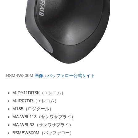
企業向けIT製品の総合サイト
IT製品の技術・比較・事例
製造業のIT導入・活用を支援
モノづくり技術者専門サイト
エレクトロニクス専門サイト
電子設計の基本と応用
BSMBW300M
画像：バッファロー公式サイト
エネルギーの専門メディア
M-DY11DRSK（エレコム）
建設×テクノロジーの最前線
M-IR07DR（エレコム）
M185（ロジクール）
ちょっと気になるネットの話題
MA-WBL113（サンワサプライ）
MA-WBL33（サンワサプライ）
BSMBW300M（バッファロー）