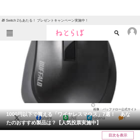
🎁 Switch 2もあたる！ プレゼントキャンペーン実施中！
ねとらぼメニュー
TOP
ニュース
エンタメ
クイズ
グルメ
地域
住まい
教育・育児
動物
リサーチ
家電・PC・カメラ
2022/06/10 11:35（公開）
画像：バッファロー公式サイト
会員記事
1000円以下で買える「ワイヤレスマウス」7選！ あな
X
Share
LINE
hatena
1
たのおすすめ製品は？【人気投票実施中】
メディア
目次を表示
注目記事を集めた総合ページ