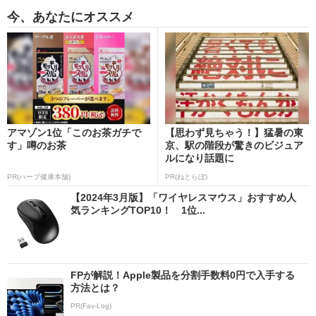
今、あなたにオススメ
アマゾン1位「このお茶ガチで
【思わず見ちゃう！】猛暑の東
す」噂のお茶
京、駅の階段が驚きのビジュア
ルになり話題に
PR(ハーブ健康本舗)
PR(ねとらぼ)
【2024年3月版】「ワイヤレスマウス」おすすめ人
気ランキングTOP10！ 1位...
FPが解説！Apple製品を分割手数料0円で入手する
方法とは？
PR(Fav-Log)