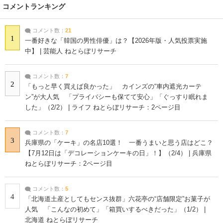
コメントランキング
コメント数：
21
1
一番好きな「韓国の男性俳優」は？【2026年版・人気投票実施
中】 | 芸能人 ねとらぼリサーチ
コメント数：
7
2
「もっと早く買えば良かった」 カインズの“車内遮光カーテ
ン”が大人気 「プライバシーも保てて安心」「ぐっすり眠れま
した」（2/2） | ライフ ねとらぼリサーチ：2ページ目
コメント数：
7
3
兵庫県の「ケーキ」の名店10選！ 一番うまいと思う店はどこ？
【7月12日は「デコレーションケーキの日」！】（2/4） | 兵庫県
ねとらぼリサーチ：2ページ目
コメント数：
5
4
「北海道土産としてもセンス抜群」六花亭の“店舗限定”お菓子が
人気 「こんなの初めて」「箱買いするべきだった」（1/2） |
北海道 ねとらぼリサーチ