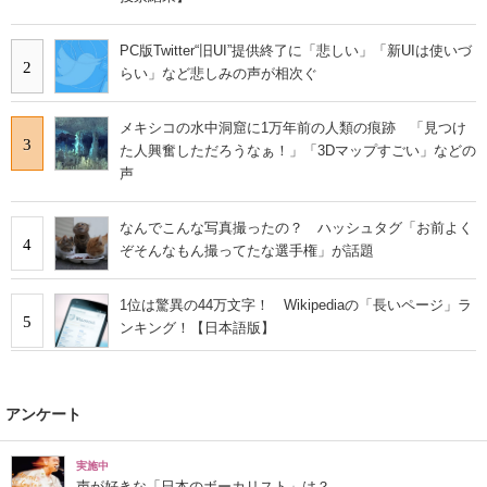
PC版Twitter“旧UI”提供終了に「悲しい」「新UIは使いづ
2
らい」など悲しみの声が相次ぐ
メキシコの水中洞窟に1万年前の人類の痕跡 「見つけ
3
た人興奮しただろうなぁ！」「3Dマップすごい」などの
声
なんでこんな写真撮ったの？ ハッシュタグ「お前よく
4
ぞそんなもん撮ってたな選手権」が話題
1位は驚異の44万文字！ Wikipediaの「長いページ」ラ
5
ンキング！【日本語版】
アンケート
実施中
声が好きな「日本のボーカリスト」は？