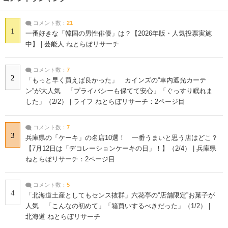
コメント数：
21
1
一番好きな「韓国の男性俳優」は？【2026年版・人気投票実施
中】 | 芸能人 ねとらぼリサーチ
コメント数：
7
2
「もっと早く買えば良かった」 カインズの“車内遮光カーテ
ン”が大人気 「プライバシーも保てて安心」「ぐっすり眠れま
した」（2/2） | ライフ ねとらぼリサーチ：2ページ目
コメント数：
7
3
兵庫県の「ケーキ」の名店10選！ 一番うまいと思う店はどこ？
【7月12日は「デコレーションケーキの日」！】（2/4） | 兵庫県
ねとらぼリサーチ：2ページ目
コメント数：
5
4
「北海道土産としてもセンス抜群」六花亭の“店舗限定”お菓子が
人気 「こんなの初めて」「箱買いするべきだった」（1/2） |
北海道 ねとらぼリサーチ