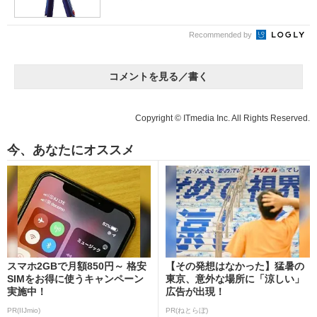
Recommended by
コメントを見る／書く
Copyright © ITmedia Inc. All Rights Reserved.
今、あなたにオススメ
スマホ2GBで月額850円～ 格安
【その発想はなかった】猛暑の
SIMをお得に使うキャンペーン
東京、意外な場所に「涼しい」
実施中！
広告が出現！
PR(IIJmio)
PR(ねとらぼ)