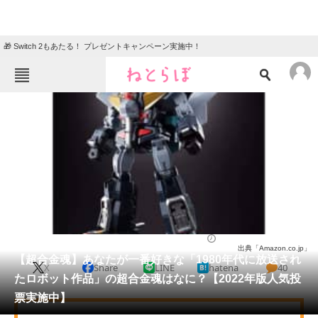
🎁 Switch 2もあたる！ プレゼントキャンペーン実施中！
ねとらぼメニュー
TOP
ニュース
エンタメ
クイズ
グルメ
地域
住まい
教育・育児
動物
リサーチ
ホビー
2022/06/18 20:00（公開）
出典「Amazon.co.jp」
会員記事
【超合金魂】あなたが一番好きな「1980年代に放送され
X
Share
LINE
hatena
40
たロボット作品」の超合金魂はなに？【2022年版人気投
メディア
票実施中】
注目記事を集めた総合ページ