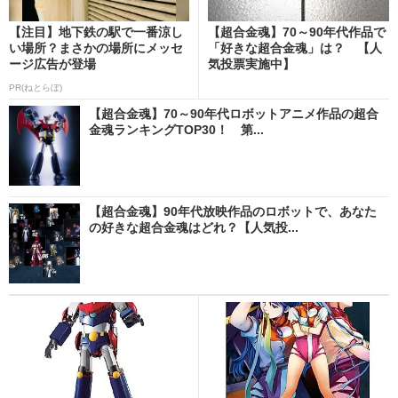
【注目】地下鉄の駅で一番涼し
【超合金魂】70～90年代作品で
い場所？まさかの場所にメッセ
「好きな超合金魂」は？ 【人
ージ広告が登場
気投票実施中】
PR(ねとらぼ)
【超合金魂】70～90年代ロボットアニメ作品の超合
金魂ランキングTOP30！ 第...
【超合金魂】90年代放映作品のロボットで、あなた
の好きな超合金魂はどれ？【人気投...