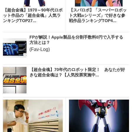
【超合金魂】1970～90年代ロボ
【スパロボ】「スーパーロボッ
ット作品の「超合金魂」人気ラ
ト大戦αシリーズ」で好きな参
ンキングTOP27...
戦作品ランキングTOP4...
FPが解説！Apple製品を分割手数料0円で入手する
方法とは？
(Fav-Log)
【超合金魂】70年代のロボット限定！ あなたが好
きな超合金魂は？【人気投票実施中...