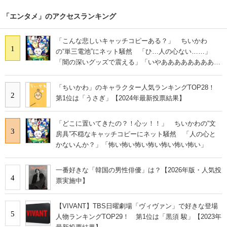
「エンタメ」のアクセスランキング
「こんな悲しいキャッチコピーある？」 ちいかわ
1
の“単三電池”にネット騒然 「ひ…人の心ない……」
「闇の深いグッズで震える」「いやあああああああああ
あ」
「ちいかわ」のキャラクター人気ランキングTOP28！
2
第1位は「うさぎ」【2024年最新投票結果】
「どこに置いてきたの？！心ッ！！」 ちいかわの“文
3
房具”不穏なキャッチコピーにネット騒然 「人の心と
かないんか？」「怖い怖い怖い怖い怖い怖い怖い」
一番好きな「韓国の男性俳優」は？【2026年版・人気投
4
票実施中】
【VIVANT】TBS日曜劇場「ヴィヴァン」で好きな登場
5
人物ランキングTOP29！ 第1位は「黒須 駿」【2023年