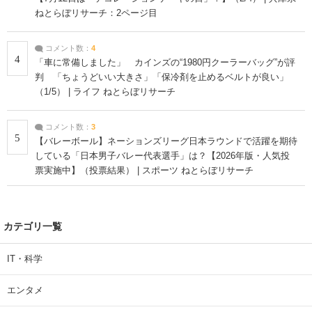
ねとらぼリサーチ：2ページ目
コメント数：
4
4
「車に常備しました」 カインズの“1980円クーラーバッグ”が評
判 「ちょうどいい大きさ」「保冷剤を止めるベルトが良い」
（1/5） | ライフ ねとらぼリサーチ
コメント数：
3
5
【バレーボール】ネーションズリーグ日本ラウンドで活躍を期待
している「日本男子バレー代表選手」は？【2026年版・人気投
票実施中】（投票結果） | スポーツ ねとらぼリサーチ
カテゴリ一覧
IT・科学
エンタメ