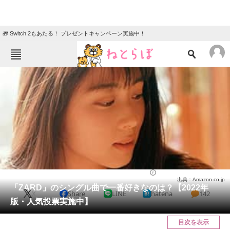
🎁 Switch 2もあたる！ プレゼントキャンペーン実施中！
ねとらぼメニュー
TOP
ニュース
エンタメ
クイズ
グルメ
地域
住まい
教育・育児
動物
リサーチ
音楽
2022/07/31 19:10（公開）
出典：Amazon.co.jp
会員記事
「ZARD」のシングル曲で一番好きなのは？【2022年
X
Share
LINE
hatena
142
版・人気投票実施中】
メディア
目次を表示
注目記事を集めた総合ページ