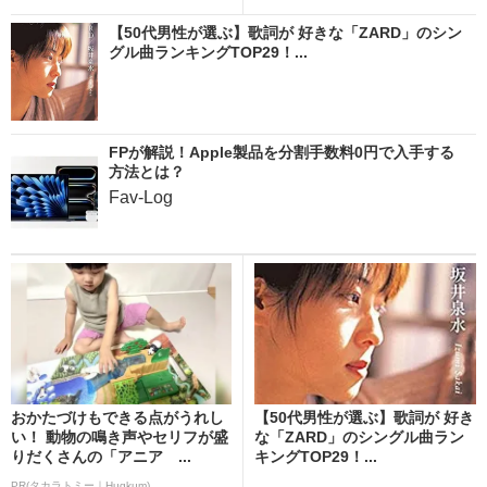
【50代男性が選ぶ】歌詞が 好きな「ZARD」のシン
グル曲ランキングTOP29！...
FPが解説！Apple製品を分割手数料0円で入手する
方法とは？
Fav-Log
おかたづけもできる点がうれし
【50代男性が選ぶ】歌詞が 好き
い！ 動物の鳴き声やセリフが盛
な「ZARD」のシングル曲ラン
りだくさんの「アニア ...
キングTOP29！...
PR(タカラトミー｜Hugkum)