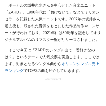
ボーカルの坂井泉水さんを中心とした音楽ユニット
ITの今と未来を見通す
「ZARD」。1990年代に「負けないで」などでミリオン
セラーを記録した人気ユニットです。2007年の坂井さん
スマホと通信の最新トレンド
逝去後も、残された音源をもとにした作品制作やコンサ
進化するPCとデバイスの未来
ートが行われており、2021年には30周年を記念してオリ
ジナルアルバムのリマスター盤がリリースされました。
好きが集まる 比べて選べる
そこで今回は「ZARDのシングル曲で一番好きなの
ビジネスと働き方のヒント
は？」というテーマで人気投票を実施します。ここでは
AI活用のいまが分かる
まず、対象となるシングル曲から
オリコンシングル売上
ランキング
でTOP3の曲を紹介していきます。
企業ITのトレンドを詳説
advertisement
経営リーダーのコミュニティ
マーケ×ITの今がよく分かる
ITエンジニア向け専門サイト