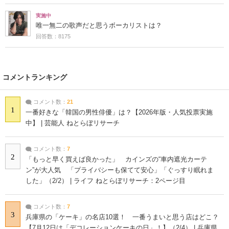
実施中
唯一無二の歌声だと思うボーカリストは？
回答数：8175
コメントランキング
コメント数：
21
1
一番好きな「韓国の男性俳優」は？【2026年版・人気投票実施
中】 | 芸能人 ねとらぼリサーチ
コメント数：
7
2
「もっと早く買えば良かった」 カインズの“車内遮光カーテ
ン”が大人気 「プライバシーも保てて安心」「ぐっすり眠れま
した」（2/2） | ライフ ねとらぼリサーチ：2ページ目
コメント数：
7
3
兵庫県の「ケーキ」の名店10選！ 一番うまいと思う店はどこ？
【7月12日は「デコレーションケーキの日」！】（2/4） | 兵庫県