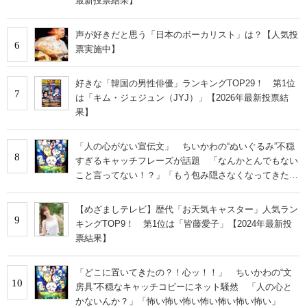
最新投票結果】
声が好きだと思う「日本のボーカリスト」は？【人気投
6
票実施中】
好きな「韓国の男性俳優」ランキングTOP29！ 第1位
7
は「キム・ジェジュン（JYJ）」【2026年最新投票結
果】
「人の心がない宣伝文」 ちいかわの“ぬいぐるみ”不穏
8
すぎるキャッチフレーズが話題 「なんかとんでもない
こと言ってない！？」「もう包み隠さなくなってきた
な」
【めざましテレビ】歴代「お天気キャスター」人気ラン
9
キングTOP9！ 第1位は「皆藤愛子」【2024年最新投
票結果】
「どこに置いてきたの？！心ッ！！」 ちいかわの“文
10
房具”不穏なキャッチコピーにネット騒然 「人の心と
かないんか？」「怖い怖い怖い怖い怖い怖い怖い」