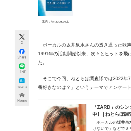
モノづくり技術者専門サイト
エレクトロ
出典：Amazon.co.jp
ちょっと気になるネットの話題
X
ボーカルの坂井泉水さんの透き通った歌声
1991年の活動開始以来、次々とヒットを
Share
た。
LINE
そこで今回、ねとらぼ調査隊では2022年7
hatena
番好きなのは？」というテーマでアンケー
Home
「ZARD」のシ
中】 | ねとらぼ調
ボーカルの坂井泉水
けないで」などでミ