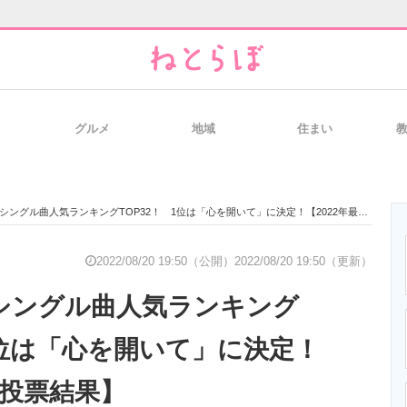
グルメ
地域
住まい
と未来を見通す
スマホと通信の最新トレンド
進化するPCとデ
シングル曲人気ランキングTOP32！ 1位は「心を開いて」に決定！【2022年最新投票結果】
のいまが分かる
企業ITのトレンドを詳説
経営リーダーの
2022/08/20 19:50（公開）
2022/08/20 19:50（更新）
のシングル曲人気ランキング
T製品の総合サイト
IT製品の技術・比較・事例
製造業のIT導入
1位は「心を開いて」に決定！
新投票結果】