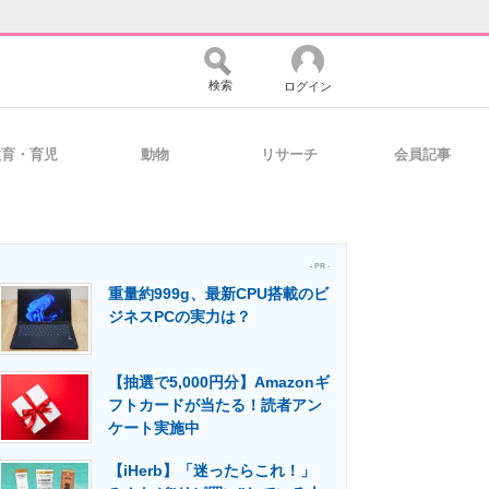
検索
ログイン
教育・育児
動物
リサーチ
会員記事
バイスの未来
好きが集まる 比べて選べる
- PR -
重量約999g、最新CPU搭載のビ
コミュニティ
マーケ×ITの今がよく分かる
ジネスPCの実力は？
【抽選で5,000円分】Amazonギ
・活用を支援
フトカードが当たる！読者アン
ケート実施中
【iHerb】「迷ったらこれ！」