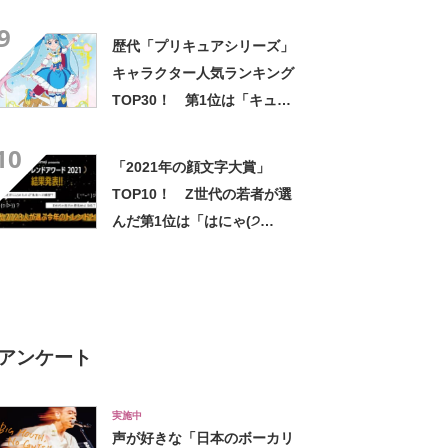
「HikakinTV」【2023年最新
9
調査結果】
歴代「プリキュアシリーズ」
キャラクター人気ランキング
TOP30！ 第1位は「キュア
スカイ（ソラ・ハレワター
10
ル）」【2月1日はプリキュア
「2021年の顔文字大賞」
の日】
TOP10！ Z世代の若者が選
んだ第1位は「はにゃ(੭
ᐕ))？」に決定！【2021年最
新調査】
アンケート
実施中
声が好きな「日本のボーカリ