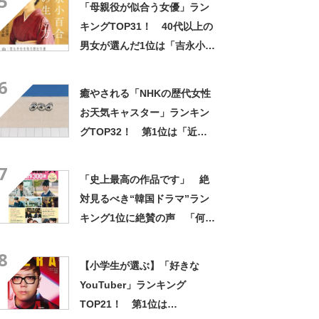
5
「母親役が似合う女優」ラン
キングTOP31！ 40代以上の
男女が選んだ1位は「吉永小百
合」さん！【2022年最新調査
6
結果】
癒やされる「NHKの歴代女性
お天気キャスター」ランキン
グTOP32！ 第1位は「近藤
奈央」【2023年最新調査結
7
果】
「史上最高の作品です」 絶
対見るべき“韓国ドラマ”ラン
キング1位に絶賛の声 「何度
見ても感動する」「最高に笑
8
って泣ける」
【小学生が選ぶ】「好きな
YouTuber」ランキング
TOP21！ 第1位は