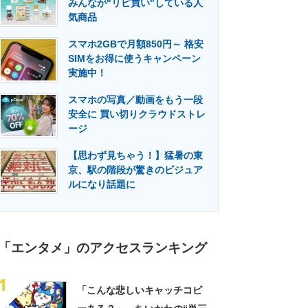
みんなが"リピ買い"している人
門メディア
建設×テクノロジーの最前線
気商品
スマホ2GBで月額850円～ 格安
SIMをお得に使うキャンペーン
実施中！
スマホの写真／動画をもう一段
安全に 買い切りクラウドストレ
ージ
【思わず見ちゃう！】猛暑の東
京、駅の階段が驚きのビジュア
ルになり話題に
「エンタメ」のアクセスランキング
1
「こんな悲しいキャッチコピ