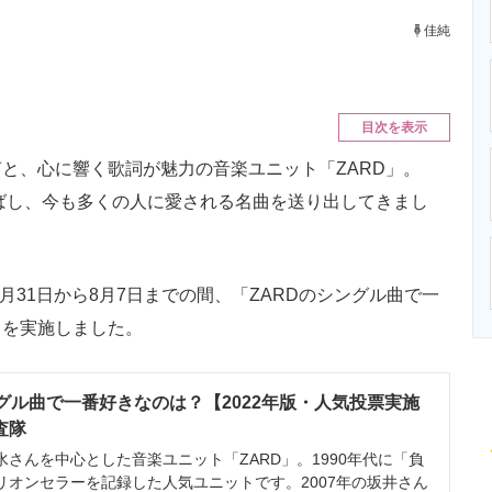
ニクス専門サイト
電子設計の基本と応用
エネルギーの専
佳純
目次を表示
と、心に響く歌詞が魅力の音楽ユニット「ZARD」。
飛ばし、今も多くの人に愛される名曲を送り出してきまし
月31日から8月7日までの間、「ZARDのシングル曲で一
トを実施しました。
ングル曲で一番好きなのは？【2022年版・人気投票実施
査隊
さんを中心とした音楽ユニット「ZARD」。1990年代に「負
リオンセラーを記録した人気ユニットです。2007年の坂井さん