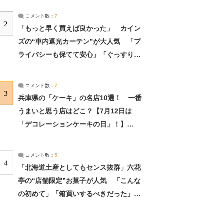
コメント数：
7
2
「もっと早く買えば良かった」 カイン
ズの“車内遮光カーテン”が大人気 「プ
ライバシーも保てて安心」「ぐっすり眠
れました」（2/2） | ライフ ねとらぼリ
サーチ：2ページ目
コメント数：
7
3
兵庫県の「ケーキ」の名店10選！ 一番
うまいと思う店はどこ？【7月12日は
「デコレーションケーキの日」！】
（2/4） | 兵庫県 ねとらぼリサーチ：2ペ
ージ目
コメント数：
5
4
「北海道土産としてもセンス抜群」六花
亭の“店舗限定”お菓子が人気 「こんな
の初めて」「箱買いするべきだった」
（1/2） | 北海道 ねとらぼリサーチ