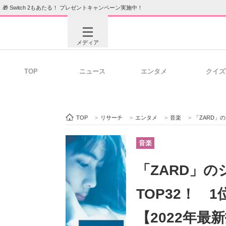
🎁 Switch 2もあたる！ プレゼントキャンペーン実施中！
メディア
TOP
ニュース
エンタメ
クイズ
注目記事を集めた総合ページ
ITの今
TOP
>
リサーチ
>
エンタメ
>
音楽
>
「ZARD」の
ビジネスと働き方のヒント
AI活用
音楽
「ZARD」
ITエンジニア向け専門サイト
企業向けI
TOP32！ 
【2022年最