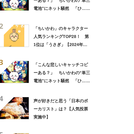
ーある？」 ちいかわの“単三
電池”にネット騒然 「ひ…人
の心ない……」「闇の深いグ
2
ッズで震える」「いやあああ
「ちいかわ」のキャラクター
あああああああ」
人気ランキングTOP28！ 第
1位は「うさぎ」【2024年最
新投票結果】
3
「こんな悲しいキャッチコピ
ーある？」 ちいかわの“単三
電池”にネット騒然 「ひ…人
の心ない……」「闇の深いグ
4
ッズで震える」「いやあああ
声が好きだと思う「日本のボ
あああああああ」
ーカリスト」は？【人気投票
実施中】