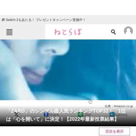
🎁 Switch 2もあたる！ プレゼントキャンペーン実施中！
ねとらぼメニュー
TOP
ニュース
エンタメ
クイズ
グルメ
地域
住まい
教育・育児
動物
リサーチ
音楽
2022/08/20 19:50（公開）
出典：Amazon.co.jp
会員記事
「ZARD」のシングル曲人気ランキングTOP32！ 1位
X
Share
LINE
hatena
は「心を開いて」に決定！【2022年最新投票結果】
メディア
目次を表示
注目記事を集めた総合ページ