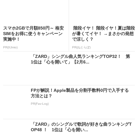
スマホ2GBで月額850円～ 格安
階段イヤ！ 階段イヤ！夏は階段
SIMをお得に使うキャンペーン
が暑くてイヤ！ →まさかの発想
実施中！
で涼しく？
PR(IIJmio)
PR(ねとらぼ)
「ZARD」シングル曲人気ランキングTOP32！ 第
1位は「心を開いて」【2月6...
FPが解説！Apple製品を分割手数料0円で入手する
方法とは？
PR(Fav-Log)
「ZARD」のシングルで歌詞が好きな曲ランキングT
OP48 ！ 1位は「心を開い...