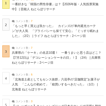
1
一番好きな「韓国の男性俳優」は？【2026年版・人気投票実施
中】 | 芸能人 ねとらぼリサーチ
コメント数：
7
2
「もっと早く買えば良かった」 カインズの“車内遮光カーテ
ン”が大人気 「プライバシーも保てて安心」「ぐっすり眠れま
した」（2/2） | ライフ ねとらぼリサーチ：2ページ目
コメント数：
7
3
兵庫県の「ケーキ」の名店10選！ 一番うまいと思う店はどこ？
【7月12日は「デコレーションケーキの日」！】（2/4） | 兵庫県
ねとらぼリサーチ：2ページ目
コメント数：
5
4
「北海道土産としてもセンス抜群」六花亭の“店舗限定”お菓子が
人気 「こんなの初めて」「箱買いするべきだった」（1/2） |
北海道 ねとらぼリサーチ
コメント数：
3
5