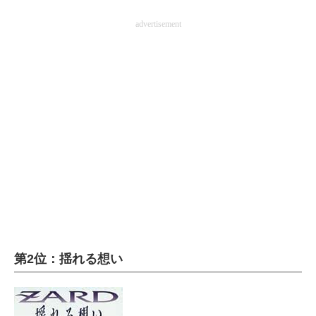
企業向けIT製品の総合サイト
advertisement
IT製品の技術・比較・事例
製造業のIT導入・活用を支援
モノづくり技術者専門サイト
エレクトロニクス専門サイト
電子設計の基本と応用
エネルギーの専門メディア
建設×テクノロジーの最前線
第2位：揺れる想い
ちょっと気になるネットの話題