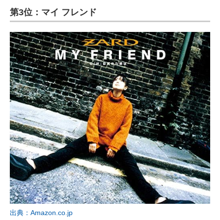
第3位：マイ フレンド
ITの今と未来を見通す
スマホと通信の最新トレンド
進化するPCとデバイスの未来
好きが集まる 比べて選べる
ビジネスと働き方のヒント
AI活用のいまが分かる
企業ITのトレンドを詳説
経営リーダーのコミュニティ
マーケ×ITの今がよく分かる
ITエンジニア向け専門サイト
出典：Amazon.co.jp