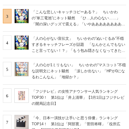
い」
「こんな悲しいキャッチコピーある？」 ちいかわ
3
の“単三電池”にネット騒然 「ひ…人の心ない……」
「闇の深いグッズで震える」「いやあああああああああ
あ」
「人の心がない宣伝文」 ちいかわの“ぬいぐるみ”不穏
4
すぎるキャッチフレーズが話題 「なんかとんでもない
こと言ってない！？」「もう包み隠さなくなってきた
な」
「人の心が1ミリもない」 ちいかわの“マスコット”不穏
5
な説明文にネット騒然 「涙しか出ない」「HPが0にな
るわこんなん」「地獄か？」
「フジテレビ」の女性アナウンサー人気ランキング
6
TOP30！ 第1位は「井上清華」【3月1日はフジテレビ
の開局記念日】
「今、日本一演技が上手いと思う俳優」ランキング
7
TOP14！ 第1位は「阿部寛」「菅田将暉」「役所広