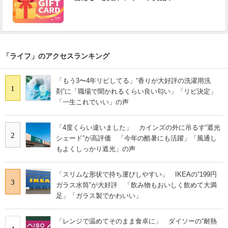
「ライフ」のアクセスランキング
「もう3〜4年リピしてる」“香りが大好評の洗濯用洗
1
剤”に「職場で聞かれるくらい良い匂い」「リピ決定」
「一生これでいい」の声
「4度くらい違いました」 カインズの外に吊るす“遮光
2
シェード”が高評価 「今年の酷暑にも活躍」「風通し
もよくしっかり遮光」の声
「スリムな形状で持ち運びしやすい」 IKEAの“199円
3
ガラス水筒”が大好評 「飲み物もおいしく飲めて大満
足」「ガラス製でかわいい」
「レンジで温めてそのまま食卓に」 ダイソーの“耐熱