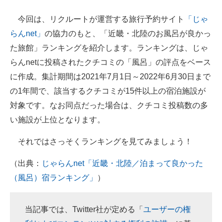
企業向けIT製品の総合サイト
今回は、リクルートが運営する旅行予約サイト
「じゃ
らんnet」
の協力のもと、「近畿・北陸のお風呂が良かっ
IT製品の技術・比較・事例
た旅館」ランキングを紹介します。ランキングは、じゃ
製造業のIT導入・活用を支援
らんnetに投稿されたクチコミの「風呂」の評点をベース
モノづくり技術者専門サイト
に作成。集計期間は2021年7月1日～2022年6月30日まで
の1年間で、該当するクチコミが15件以上の宿泊施設が
エレクトロニクス専門サイト
対象です。なお同点だった場合は、クチコミ投稿数の多
電子設計の基本と応用
い施設が上位となります。
エネルギーの専門メディア
それではさっそくランキングを見てみましょう！
建設×テクノロジーの最前線
（出典：
じゃらんnet「近畿・北陸／泊まって良かった
（風呂）宿ランキング」
）
ちょっと気になるネットの話題
当記事では、Twitter社が定める「
ユーザーの権