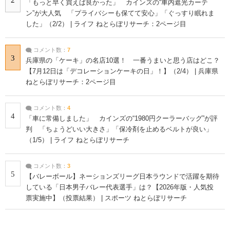
「もっと早く買えば良かった」 カインズの“車内遮光カーテ
ン”が大人気 「プライバシーも保てて安心」「ぐっすり眠れま
した」（2/2） | ライフ ねとらぼリサーチ：2ページ目
コメント数：
7
3
兵庫県の「ケーキ」の名店10選！ 一番うまいと思う店はどこ？
【7月12日は「デコレーションケーキの日」！】（2/4） | 兵庫県
ねとらぼリサーチ：2ページ目
コメント数：
4
4
「車に常備しました」 カインズの“1980円クーラーバッグ”が評
判 「ちょうどいい大きさ」「保冷剤を止めるベルトが良い」
（1/5） | ライフ ねとらぼリサーチ
コメント数：
3
5
【バレーボール】ネーションズリーグ日本ラウンドで活躍を期待
している「日本男子バレー代表選手」は？【2026年版・人気投
票実施中】（投票結果） | スポーツ ねとらぼリサーチ