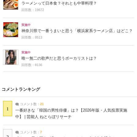
ラーメンって日本食？それとも中華料理？
回答数：19672
実施中
神奈川県で一番うまいと思う「横浜家系ラーメン店」はどこ？
回答数：8513
実施中
唯一無二の歌声だと思うボーカリストは？
回答数：8136
コメントランキング
コメント数：
21
1
一番好きな「韓国の男性俳優」は？【2026年版・人気投票実施
中】 | 芸能人 ねとらぼリサーチ
コメント数：
7
2