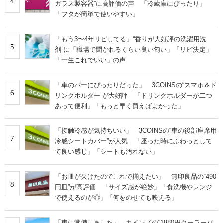
4
ガラス製容器”に高評価の声 「冷蔵庫にぴったり」
「フタが簡単で使いやすい」
「もう3〜4年リピしてる」“香りが大好評の洗濯用洗
5
剤”に「職場で聞かれるくらい良い匂い」「リピ決定」
「一生これでいい」の声
「車のバーにぴったりだった」 3COINSの“スマホ＆ド
6
リンクホルダー”が大好評 「ドリンクホルダーが二つ
あって便利」「もっと早く買えばよかった」
「接触冷感が気持ちいい」 3COINSの“車の後部座席用
7
冷感シートカバー”が人気 「座った時にふわっとして
て良い感じ」「シートも汚れない」
「お皿が欠けたのでこれで揃えたい」 無印良品の“490
8
円皿”が高評価 「サイズ感が絶妙」「食洗機やレンジ
で使えるのが◎」「何をのせても映える」
「車に常備しました」 カインズの“1980円クーラーバ