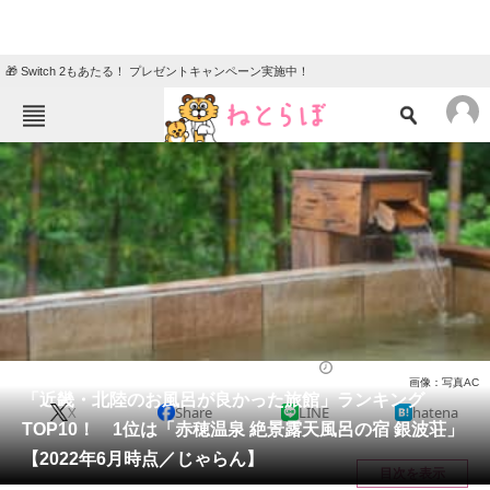
🎁 Switch 2もあたる！ プレゼントキャンペーン実施中！
ねとらぼメニュー
TOP
ニュース
エンタメ
クイズ
グルメ
地域
住まい
教育・育児
動物
リサーチ
ライフ
2022/08/25 11:40（公開）
画像：写真AC
会員記事
「近畿・北陸のお風呂が良かった旅館」ランキング
X
Share
LINE
hatena
TOP10！ 1位は「赤穂温泉 絶景露天風呂の宿 銀波荘」
メディア
【2022年6月時点／じゃらん】
目次を表示
注目記事を集めた総合ページ