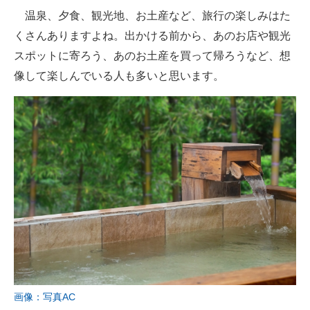
温泉、夕食、観光地、お土産など、旅行の楽しみはた
ITの今と未来を見通す
くさんありますよね。出かける前から、あのお店や観光
スポットに寄ろう、あのお土産を買って帰ろうなど、想
スマホと通信の最新トレンド
像して楽しんでいる人も多いと思います。
進化するPCとデバイスの未来
好きが集まる 比べて選べる
ビジネスと働き方のヒント
AI活用のいまが分かる
企業ITのトレンドを詳説
経営リーダーのコミュニティ
マーケ×ITの今がよく分かる
画像：写真AC
ITエンジニア向け専門サイト