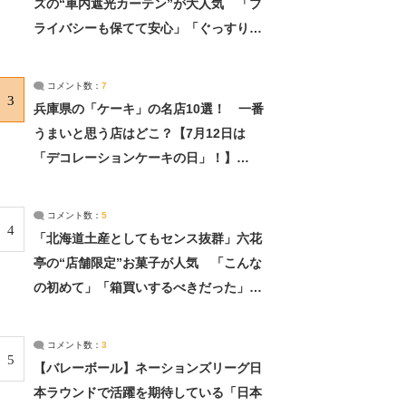
ズの“車内遮光カーテン”が大人気 「プ
ライバシーも保てて安心」「ぐっすり眠
れました」（2/2） | ライフ ねとらぼリ
サーチ：2ページ目
コメント数：
7
3
兵庫県の「ケーキ」の名店10選！ 一番
うまいと思う店はどこ？【7月12日は
「デコレーションケーキの日」！】
（2/4） | 兵庫県 ねとらぼリサーチ：2ペ
ージ目
コメント数：
5
4
「北海道土産としてもセンス抜群」六花
亭の“店舗限定”お菓子が人気 「こんな
の初めて」「箱買いするべきだった」
（1/2） | 北海道 ねとらぼリサーチ
コメント数：
3
5
【バレーボール】ネーションズリーグ日
本ラウンドで活躍を期待している「日本