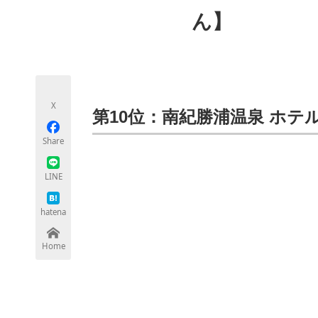
モノづくり技術者専門サイト
エレクトロ
ん】
ちょっと気になるネットの話題
X
第10位：南紀勝浦温泉 ホテ
Share
LINE
hatena
Home