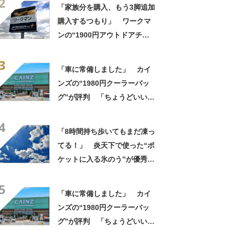
2
っかり遮光」の声
「家族分を購入、もう3脚追加
購入するつもり」 ワークマ
ンの“1900円アウトドアチェ
ア”に反響 「90キロ級でも安
3
心して座れた」「キャンプの1
「車に常備しました」 カイ
軍」の声
ンズの“1980円クーラーバッ
グ”が評判 「ちょうどいい大
きさ」「保冷剤を止めるベル
4
トが良い」
「8時間持ち歩いてもまだ凍っ
てる！」 炎天下で使った“ポ
ケットに入る氷のう”が優秀す
ぎた 「体が一気に冷え
5
る！」「車内に半日置いても
「車に常備しました」 カイ
ひんやり」【使用レビュー】
ンズの“1980円クーラーバッ
グ”が評判 「ちょうどいい大