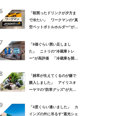
きさ」「保冷剤を止めるベル
6
トが良い」
「朝買ったドリンクが夕方ま
で冷たい」 ワークマンの“真
空ペットボトルホルダー”が大
好評 「車の中でも冷え冷
7
え」「もっと早く買えばよか
「8個ぐらい買い足しまし
った」
た」 ニトリの“冷蔵庫トレ
ー”が高評価 「冷蔵庫を開け
ている時間も短縮できる」
8
「スッキリ見えて使いやす
「雑草が生えてくるのが嫌で
い」
購入しました」 アイリスオ
ーヤマの“防草グッズ”が大人
気 「今回で3度目の購入」
9
「施工が楽で簡単」
「4度くらい違いました」 カ
インズの外に吊るす“遮光シェ