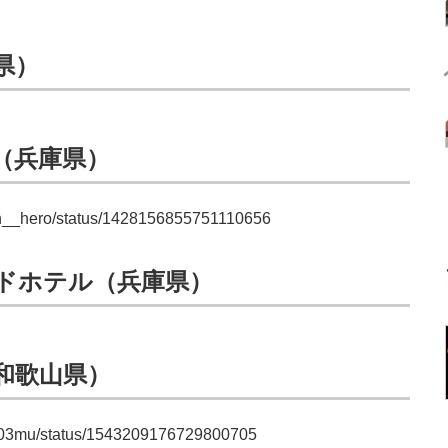
県）
（兵庫県）
tern__hero/status/1428156855751110656
ンドホテル（兵庫県）
和歌山県）
ir0403mu/status/1543209176729800705