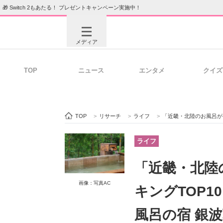
🎁 Switch 2もあたる！ プレゼントキャンペーン実施中！
メディア
TOP
ニュース
エンタメ
クイズ
注目記事を集めた総合ページ
ITの今
TOP
>
リサーチ
>
ライフ
>
「近畿・北陸のお風呂が良かった
ビジネスと働き方のヒント
AI活用
ライフ
「近畿・北陸
ITエンジニア向け専門サイト
企業向けI
画像：写真AC
キングTOP1
風呂の宿 銀波