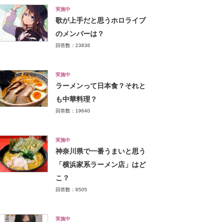
実施中
歌が上手だと思うホロライブ
のメンバーは？
回答数：23836
実施中
ラーメンって日本食？それと
も中華料理？
回答数：19640
実施中
神奈川県で一番うまいと思う
「横浜家系ラーメン店」はど
こ？
回答数：8505
実施中