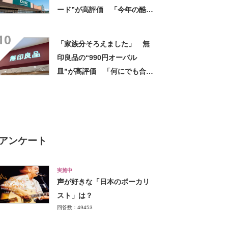
ード”が高評価 「今年の酷暑
にも活躍」「風通しもよくし
10
っかり遮光」の声
「家族分そろえました」 無
印良品の“990円オーバル
皿”が高評価 「何にでも合
う」「盛り付けるだけでカフ
ェっぽくなってお気に入り」
アンケート
実施中
声が好きな「日本のボーカリ
スト」は？
回答数：49453