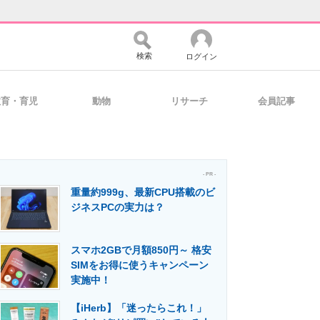
検索
ログイン
教育・育児
動物
リサーチ
会員記事
バイスの未来
好きが集まる 比べて選べる
- PR -
重量約999g、最新CPU搭載のビ
コミュニティ
マーケ×ITの今がよく分かる
ジネスPCの実力は？
スマホ2GBで月額850円～ 格安
・活用を支援
SIMをお得に使うキャンペーン
実施中！
【iHerb】「迷ったらこれ！」