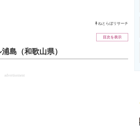
ニクス専門サイト
電子設計の基本と応用
エネルギーの専
ねとらぼリサーチ
目次を表示
ル浦島（和歌山県）
advertisement