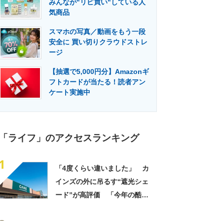
みんなが"リピ買い"している人
門メディア
建設×テクノロジーの最前線
気商品
スマホの写真／動画をもう一段
安全に 買い切りクラウドストレ
ージ
【抽選で5,000円分】Amazonギ
フトカードが当たる！読者アン
ケート実施中
「ライフ」のアクセスランキング
1
「4度くらい違いました」 カ
インズの外に吊るす“遮光シェ
ード”が高評価 「今年の酷暑
にも活躍」「風通しもよくし