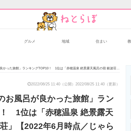
グルメ
地域
住まい
と未来を見通す
スマホと通信の最新トレンド
進化するPCとデ
旅館」ランキングTOP10！ 1位は「赤穂温泉 絶景露天風呂の宿 銀波荘」【2022年6月時点／じゃらん】
のいまが分かる
企業ITのトレンドを詳説
経営リーダーの
2022/08/25 11:40（公開）
2022/08/25 11:40（更新）
のお風呂が良かった旅館」ラン
T製品の総合サイト
IT製品の技術・比較・事例
製造業のIT導入
0！ 1位は「赤穂温泉 絶景露天
荘」【2022年6月時点／じゃら