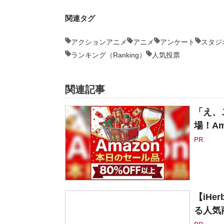
関連タグ
アクションアニメ
アニメ
アンケート
スタジ
ランキング（Ranking）
人気投票
関連記事
「え、
場！Am
PR
【iH
る人気