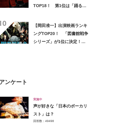
TOP18！ 第1位は「踊る大
捜査線 THE MOVIE 2 レイン
10
ボーブリッジを封鎖せよ! 」
【岡田准一】出演映画ランキ
【2023年最新調査結果】
ングTOP20！ 「図書館戦争
シリーズ」が1位に決定！
【2021年最新投票結果】
アンケート
実施中
声が好きな「日本のボーカリ
スト」は？
回答数：49498