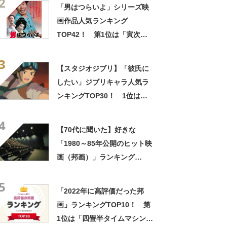
2
「男はつらいよ」シリーズ映
画作品人気ランキング
TOP42！ 第1位は「寅次郎
夕焼け小焼け」に決定！
3
【2022年最新投票結果】
【スタジオジブリ】「彼氏に
したい」ジブリキャラ人気ラ
ンキングTOP30！ 1位は
「パズー」【2023年最新投票
4
結果】
【70代に聞いた】好きな
「1980～85年公開のヒット映
画（邦画）」ランキング
TOP32！ 第1位は「南極物
5
語」【2023年最新調査結果】
「2022年に高評価だった邦
画」ランキングTOP10！ 第
1位は「四畳半タイムマシンブ