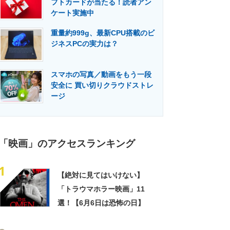
フトカードが当たる！読者アン
門メディア
建設×テクノロジーの最前線
ケート実施中
重量約999g、最新CPU搭載のビ
ジネスPCの実力は？
スマホの写真／動画をもう一段
安全に 買い切りクラウドストレ
ージ
「映画」のアクセスランキング
1
【絶対に見てはいけない】
「トラウマホラー映画」11
選！【6月6日は恐怖の日】