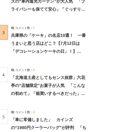
ズの“車内遮光カーテン”が大人気 「プ
ライバシーも保てて安心」「ぐっすり眠
れました」（2/2） | ライフ ねとらぼリ
サーチ：2ページ目
コメント数：
7
3
兵庫県の「ケーキ」の名店10選！ 一番
うまいと思う店はどこ？【7月12日は
「デコレーションケーキの日」！】
（2/4） | 兵庫県 ねとらぼリサーチ：2ペ
ージ目
コメント数：
5
4
「北海道土産としてもセンス抜群」六花
亭の“店舗限定”お菓子が人気 「こんな
の初めて」「箱買いするべきだった」
（1/2） | 北海道 ねとらぼリサーチ
コメント数：
4
5
「車に常備しました」 カインズ
の“1980円クーラーバッグ”が評判 「ち