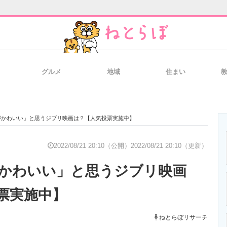
グルメ
地域
住まい
と未来を見通す
スマホと通信の最新トレンド
進化するPCとデ
がかわいい」と思うジブリ映画は？【人気投票実施中】
のいまが分かる
企業ITのトレンドを詳説
経営リーダーの
2022/08/21 20:10（公開）
2022/08/21 20:10（更新）
かわいい」と思うジブリ映画
T製品の総合サイト
IT製品の技術・比較・事例
製造業のIT導入
票実施中】
ねとらぼリサーチ