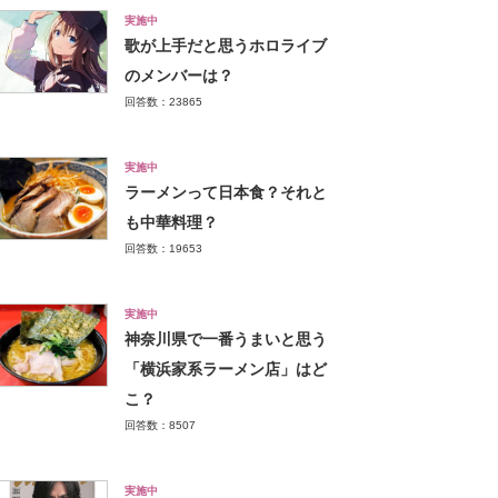
実施中
歌が上手だと思うホロライブ
のメンバーは？
回答数：23865
実施中
ラーメンって日本食？それと
も中華料理？
回答数：19653
実施中
神奈川県で一番うまいと思う
「横浜家系ラーメン店」はど
こ？
回答数：8507
実施中