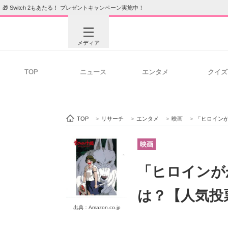
🎁 Switch 2もあたる！ プレゼントキャンペーン実施中！
メディア
TOP
ニュース
エンタメ
クイズ
注目記事を集めた総合ページ
ITの今
TOP
>
リサーチ
>
エンタメ
>
映画
>
「ヒロイン
ビジネスと働き方のヒント
AI活用
映画
「ヒロインが
ITエンジニア向け専門サイト
企業向けI
は？【人気投
出典：Amazon.co.jp