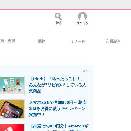
検索
ログイン
教育・育児
動物
リサーチ
会員記事
バイスの未来
好きが集まる 比べて選べる
- PR -
【iHerb】「迷ったらこれ！」
コミュニティ
マーケ×ITの今がよく分かる
みんなが"リピ買い"している人
気商品
スマホ2GBで月額850円～ 格安
・活用を支援
SIMをお得に使うキャンペーン
実施中！
【抽選で5,000円分】Amazonギ