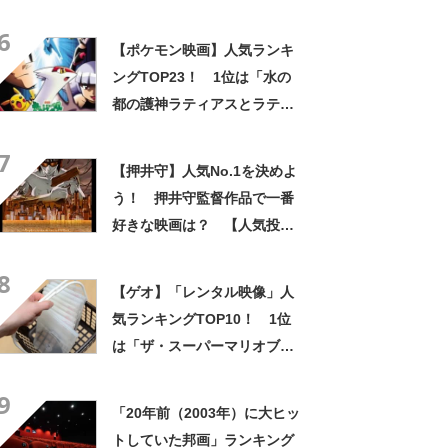
ルース」【2022年最新調査結
6
果】
【ポケモン映画】人気ランキ
ングTOP23！ 1位は「水の
都の護神ラティアスとラティ
オス」に！【2021年最新投票
7
結果】
【押井守】人気No.1を決めよ
う！ 押井守監督作品で一番
好きな映画は？ 【人気投票
実施中】
8
【ゲオ】「レンタル映像」人
気ランキングTOP10！ 1位
は「ザ・スーパーマリオブラ
ザーズ・ムービー」【2023年
9
最新調査結果】
「20年前（2003年）に大ヒッ
トしていた邦画」ランキング