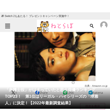
🎁 Switch 2もあたる！ プレゼントキャンペーン実施中！
ねとらぼメニュー
TOP
ニュース
エンタメ
クイズ
グルメ
地域
住まい
教育・育児
動物
リサーチ
ドラマ
2022/08/25 19:20（公開）
出典：Amazon.co.jp
会員記事
「弁護士役」がはまっていたと思う俳優ランキング
X
Share
LINE
hatena
TOP23！ 第1位はリーガル・ハイシリーズの「堺雅
メディア
人」に決定！【2022年最新調査結果】
目次を表示
注目記事を集めた総合ページ