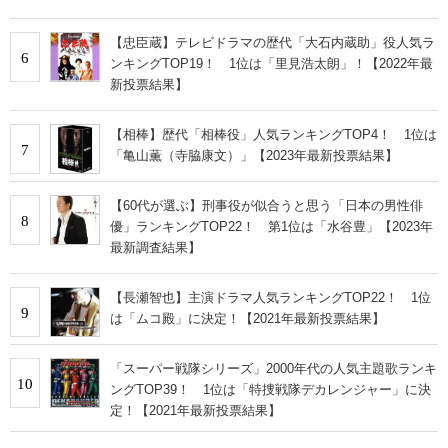
【忠臣蔵】テレビドラマの歴代「大石内蔵助」役人気ラ
6
ンキングTOP19！ 1位は「里見浩太朗」！【2022年最
新投票結果】
【相棒】歴代「相棒役」人気ランキングTOP4！ 1位は
7
「亀山薫（寺脇康文）」【2023年最新投票結果】
【60代が選ぶ】刑事役が似合うと思う「日本の男性俳
8
優」ランキングTOP22！ 第1位は「水谷豊」【2023年
最新調査結果】
【長瀬智也】主演ドラマ人気ランキングTOP22！ 1位
9
は「ムコ殿」に決定！【2021年最新投票結果】
「スーパー戦隊シリーズ」2000年代の人気主題歌ランキ
10
ングTOP39！ 1位は「特捜戦隊デカレンジャー」に決
定！【2021年最新投票結果】