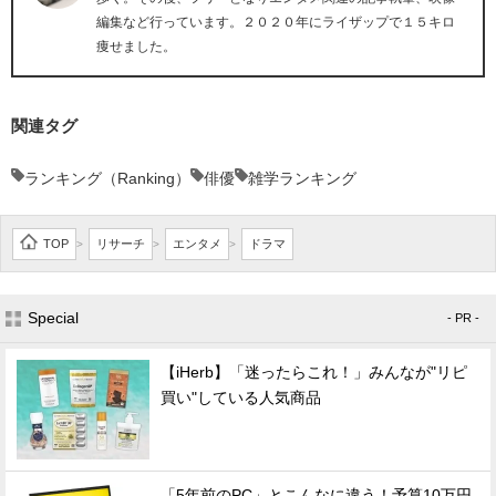
編集など行っています。２０２０年にライザップで１５キロ
痩せました。
関連タグ
ランキング（Ranking）
俳優
雑学ランキング
TOP
リサーチ
エンタメ
ドラマ
>
>
>
Special
- PR -
【iHerb】「迷ったらこれ！」みんなが"リピ
買い"している人気商品
「5年前のPC」とこんなに違う！予算10万円