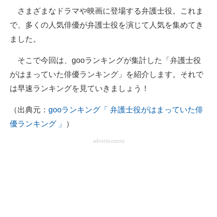
さまざまなドラマや映画に登場する弁護士役。これま
ITの今と未来を見通す
で、多くの人気俳優が弁護士役を演じて人気を集めてき
ました。
スマホと通信の最新トレンド
そこで今回は、gooランキングが集計した「弁護士役
進化するPCとデバイスの未来
がはまっていた俳優ランキング」を紹介します。それで
好きが集まる 比べて選べる
は早速ランキングを見ていきましょう！
ビジネスと働き方のヒント
（出典元：
gooランキング「 弁護士役がはまっていた俳
優ランキング 」
）
AI活用のいまが分かる
advertisement
企業ITのトレンドを詳説
経営リーダーのコミュニティ
マーケ×ITの今がよく分かる
ITエンジニア向け専門サイト