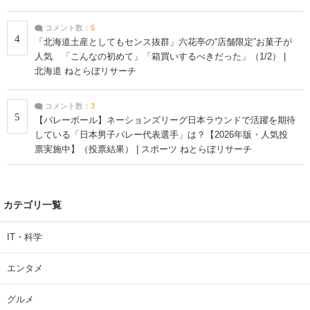
コメント数：
5
4
「北海道土産としてもセンス抜群」六花亭の“店舗限定”お菓子が
人気 「こんなの初めて」「箱買いするべきだった」（1/2） |
北海道 ねとらぼリサーチ
コメント数：
3
5
【バレーボール】ネーションズリーグ日本ラウンドで活躍を期待
している「日本男子バレー代表選手」は？【2026年版・人気投
票実施中】（投票結果） | スポーツ ねとらぼリサーチ
カテゴリ一覧
IT・科学
エンタメ
グルメ