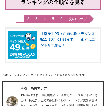
ランキングの全順位を見る
1
2
3
4
5
6
次のページ
【楽天】PR：お買い物マラソンは
8/11（火）01:59まで！ まずはエ
ントリーから！
※本ページはアフィリエイトプログラムによる収益を得ています
筆者：高橋マナブ
1979年生まれ。雑誌編集者→IT企業でニュースサイトの立ち
上げ→民放テレビ局で番組制作と様々なエンタメ業界を渡り
歩く。その後、フリーとなりエンタメ関連の記事執筆、映像