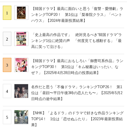
【韓国ドラマ】最高に面白いと思う「復讐・愛憎劇」ラ
1
ンキングTOP20！ 第1位は「梨泰院クラス」「ペント
ハウス」【2024年最新投票結果】
「史上最高の作品です」 絶対見るべき“韓国ドラマ”ラ
2
ンキング1位に絶賛の声 「何度見ても感動する」「最
高に笑って泣ける」
【韓国ドラマ】最高におもしろい「御曹司系作品」ラン
3
キングTOP30！ 第1位は「キム秘書はいったい、な
ぜ？」【2025年4月28日時点の投票結果】
名作だと思う「不倫ドラマ」ランキングTOP26！ 第1
4
位は「昼顔〜平日午後3時の恋人たち〜」【2025年5月2
日時点の途中結果】
【NHK】「よるドラ」のドラマで好きな作品ランキング
5
TOP14！ 1位は「恋せぬふたり」【2023年最新投票結
果】