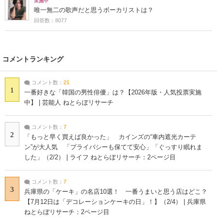
実施中
唯一無二の歌声だと思うボーカリストは？
回答数：8077
コメントランキング
コメント数：
21
1
一番好きな「韓国の男性俳優」は？【2026年版・人気投票実施
中】 | 芸能人 ねとらぼリサーチ
コメント数：
7
2
「もっと早く買えば良かった」 カインズの“車内遮光カーテ
ン”が大人気 「プライバシーも保てて安心」「ぐっすり眠れま
した」（2/2） | ライフ ねとらぼリサーチ：2ページ目
コメント数：
7
3
兵庫県の「ケーキ」の名店10選！ 一番うまいと思う店はどこ？
【7月12日は「デコレーションケーキの日」！】（2/4） | 兵庫県
ねとらぼリサーチ：2ページ目